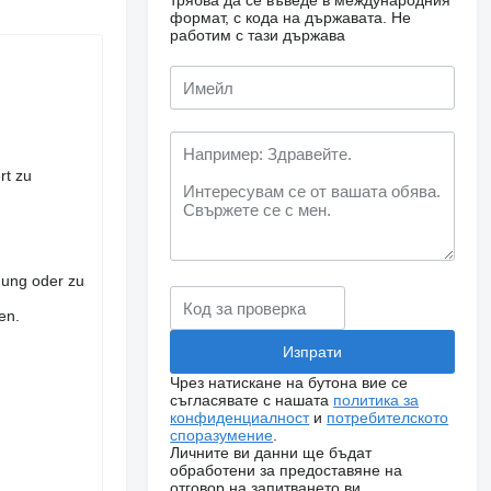
трябва да се въведе в международния
формат, с кода на държавата.
Не
работим с тази държава
rt zu
nung oder zu
en.
Чрез натискане на бутона вие се
съгласявате с нашата
политика за
конфиденциалност
и
потребителското
споразумение
.
Личните ви данни ще бъдат
обработени за предоставяне на
отговор на запитването ви.