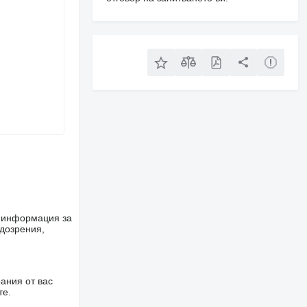
е информация за
одозрения,
ания от вас
те.