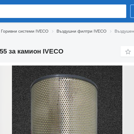
Горивни системи IVECO
Въздушни филтри IVECO
Въздушен
55 за камион IVECO