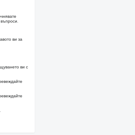
очнявате
 въпроси.
авото ви за
щуването ви с
превеждайте
превеждайте
.