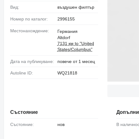
Вид:
въздушен филтър
Номер по каталог:
2996155
Местонахождение:
Германия
Altdorf
7131 км to "United
States/Columbus"
Дата на публикуване:
повече от 1 месец
Autoline ID:
WQ21818
Състояние
Допълни
Състояние:
нов
В наличнос