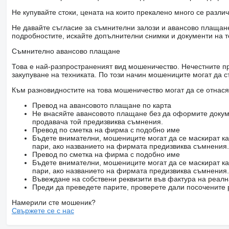
Не купувайте стоки, цената на които прекалено много се разли
Не давайте съгласие за съмнителни залози и авансово плащане 
подробностите, искайте допълнителни снимки и документи на т
Съмнително авансово плащане
Това е най-разпространеният вид мошеничество. Нечестните пр
закупуване на техниката. По този начин мошениците могат да с
Към разновидностите на това мошеничество могат да се отнася
Превод на авансовото плащане по карта
Не внасяйте авансовото плащане без да оформите докум
продавача той предизвиква съмнения.
Превод по сметка на фирма с подобно име
Бъдете внимателни, мошениците могат да се маскират ка
пари, ако названието на фирмата предизвиква съмнения.
Превод по сметка на фирма с подобно име
Бъдете внимателни, мошениците могат да се маскират ка
пари, ако названието на фирмата предизвиква съмнения.
Въвеждане на собствени реквизити във фактура на реал
Преди да преведете парите, проверете дали посочените 
Намерили сте мошеник?
Свържете се с нас