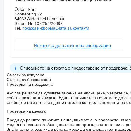
NART Nutzfahrzeugtechnik Nutzfahrzeug-Ersatzteile
Özkan Nart
Sonnenring 22
84032 Altdorf bei Landshut
Steuer Nr. 107/254/20892
Tel.
покажи информацията за контакти
Искане за допълнителна информация
Описанието на стоката е предоставено от продавача.
Съвети за купуване
Съвети за безопасност
Проверка на продавача
Ако сте решили да купувате техника на ниска цена, уверете с
собственика на техниката. Един от начините за измама е да с
съобщете ни за това за допълнителен контрол с помощта на ф
Проверка на цената
Преди да решите да купите нещо, внимателно проверете няколк
модел на техниката. Ако цената на офертата, която сте си хар
Значителната разлика в цената може да означава скрити дефе