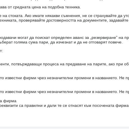
чава от средната цена на подобна техника.
на стоката. Ако имате някакви съмнения, не се страхувайте да ут
ехниката, проверявайте достоверността на документите, задавайте
одавачи могат да поискат определен аванс за „резервиране” на пр
ъберат голяма сума пари, да изчезнат и да не отговарят повече.
т:
енти, потвърждаващи процеса на предаване на парите, ако при об
то известни фирми чрез незначителни промени в названието. Не 
то известни фирми чрез незначителни промени в названието. Не 
на фирма
реквизити са правилни и дали те се отнасят към посочената фирма