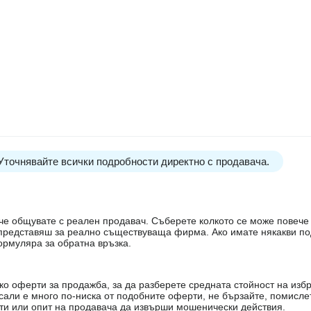
 Уточнявайте всички подробности директно с продавача.
е, че общувате с реален продавач. Съберете колкото се може повеч
е представяш за реално съществуваща фирма. Ако имате някакви п
ормуляра за обратна връзка.
о оферти за продажба, за да разберете средната стойност на избр
есали е много по-ниска от подобните оферти, не бързайте, помисле
кти или опит на продавача да извърши мошенически действия.