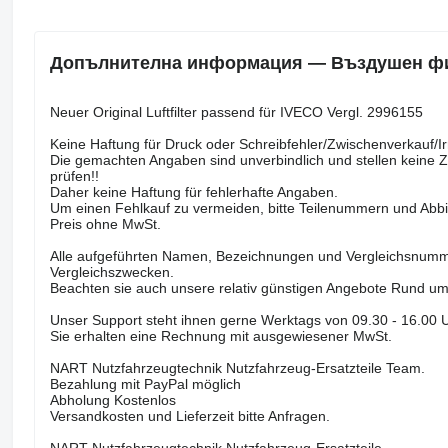
Допълнителна информация — Въздушен филт
Neuer Original Luftfilter passend für IVECO Vergl. 2996155
Keine Haftung für Druck oder Schreibfehler/Zwischenverkauf/Ir
Die gemachten Angaben sind unverbindlich und stellen keine Z
prüfen!!
Daher keine Haftung für fehlerhafte Angaben.
Um einen Fehlkauf zu vermeiden, bitte Teilenummern und Abbi
Preis ohne MwSt.
Alle aufgeführten Namen, Bezeichnungen und Vergleichsnummer
Vergleichszwecken.
Beachten sie auch unsere relativ günstigen Angebote Rund u
Unser Support steht ihnen gerne Werktags von 09.30 - 16.00 U
Sie erhalten eine Rechnung mit ausgewiesener MwSt.
NART Nutzfahrzeugtechnik Nutzfahrzeug-Ersatzteile Team.
Bezahlung mit PayPal möglich
Abholung Kostenlos
Versandkosten und Lieferzeit bitte Anfragen.