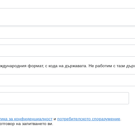
еждународния формат, с кода на държавата.
Не работим с тази дър
тика за конфиденциалност
и
потребителското споразумение
.
тговор на запитването ви.