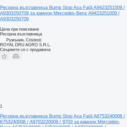
Ресорна възглавница Bump Stop Axa Față A9423251009 /
A9303250709 за камион Mercedes-Benz A9423251009 /
A9303250709
Цена при поискване
Ресорна възглавница
Румъния, Cristesti
ROYAL DRU AGRO S.R.L.
Свържете се с продавача
1
Ресорна възглавница Bump Stop Axa Față A6753240008 /
6753240008 / A9703220009 / 9703 за камион Mercedes-