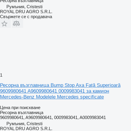
Ресорна възглавница
Румъния, Cristesti
ROYAL DRU AGRO S.R.L.
Свържете се с продавача
1
Ресорна възглавница Bump Stop Axa Față Superioară
9609980641 A9609980641 0009983041 за камион
Mercedes-Benz Modelele Mercedes specificate
Цена при поискване
Ресорна възглавница
9609980641, A9609980641, 0009983041, A0009983041
Румъния, Cristesti
ROYAL DRU AGRO S.R.L.