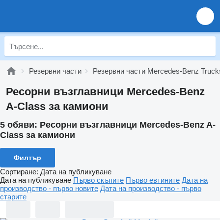
Резервни части
Резервни части Mercedes-Benz Truck
Ресорни възглавници Mercedes-Benz
A-Class за камиони
5 обяви:
Ресорни възглавници Mercedes-Benz A-
Class за камиони
Филтър
Сортиране
:
Дата на публикуване
Дата на публикуване
Първо скъпите
Първо евтините
Дата на
производство - първо новите
Дата на производство - първо
старите