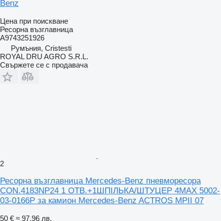
Benz
Цена при поискване
Ресорна възглавница
A9743251926
Румъния, Cristesti
ROYAL DRU AGRO S.R.L.
Свържете се с продавача
2
Ресорна възглавница Mercedes-Benz пневморесора
CON.4183NP24 1 ОТВ.+1ШПІЛЬКА/ШТУЦЕР 4MAX 5002-
03-0166P за камион Mercedes-Benz ACTROS MPII 07
50 €
≈ 97,96 лв.