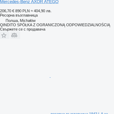
Mercedes-Benz AXOR ATEGO
206,70 €
890 PLN
≈ 404,90 лв.
Ресорна възглавница
Полша, Michałów
QINDITO SPÓŁKA Z OGRANICZONĄ ODPOWIEDZIALNOŚCIĄ
Свържете се с продавача
ресорна възглавница 1843 L A за