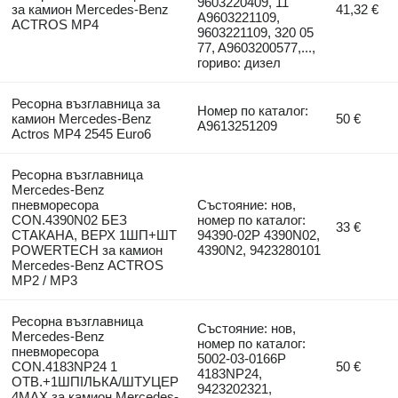
9603220409, 11
за камион Mercedes-Benz
41,32 €
A9603221109,
ACTROS MP4
9603221109, 320 05
77, A9603200577,...,
гориво: дизел
Ресорна възглавница за
Номер по каталог:
камион Mercedes-Benz
50 €
A9613251209
Actros MP4 2545 Euro6
Ресорна възглавница
Mercedes-Benz
пневморесора
Състояние: нов,
CON.4390N02 БЕЗ
номер по каталог:
33 €
СТАКАНА, ВЕРХ 1ШП+ШТ
94390-02P 4390N02,
POWERTECH за камион
4390N2, 9423280101
Mercedes-Benz ACTROS
MP2 / MP3
Ресорна възглавница
Състояние: нов,
Mercedes-Benz
номер по каталог:
пневморесора
5002-03-0166P
CON.4183NP24 1
50 €
4183NP24,
ОТВ.+1ШПІЛЬКА/ШТУЦЕР
9423202321,
4MAX за камион Mercedes-