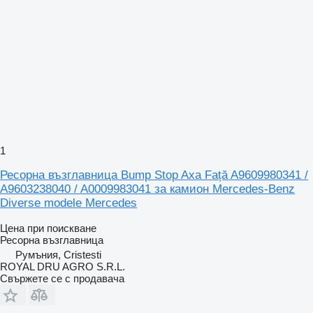
1
Ресорна възглавница Bump Stop Axa Față A9609980341 /
A9603238040 / A0009983041 за камион Mercedes-Benz
Diverse modele Mercedes
Цена при поискване
Ресорна възглавница
Румъния, Cristesti
ROYAL DRU AGRO S.R.L.
Свържете се с продавача