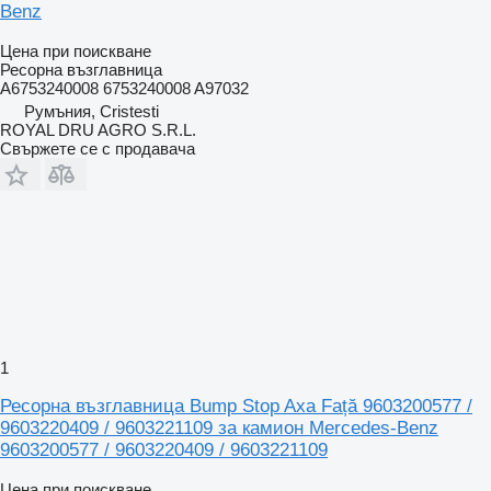
Benz
Цена при поискване
Ресорна възглавница
A6753240008 6753240008 A97032
Румъния, Cristesti
ROYAL DRU AGRO S.R.L.
Свържете се с продавача
1
Ресорна възглавница Bump Stop Axa Față 9603200577 /
9603220409 / 9603221109 за камион Mercedes-Benz
9603200577 / 9603220409 / 9603221109
Цена при поискване