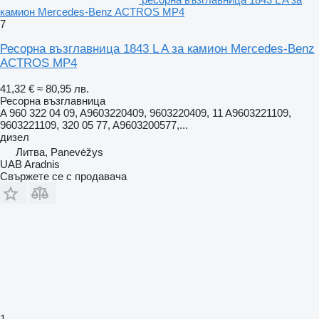
камион Mercedes-Benz ACTROS MP4
7
Ресорна възглавница 1843 L A за камион Mercedes-Benz
ACTROS MP4
41,32 €
≈ 80,95 лв.
Ресорна възглавница
A 960 322 04 09, A9603220409, 9603220409, 11 A9603221109,
9603221109, 320 05 77, A9603200577,...
дизел
Литва, Panevėžys
UAB Aradnis
Свържете се с продавача
1