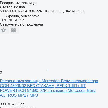
Ресорна възглавница
Състояние
нов
5002-03-0166P 4183NP24, 9423202321, 9423206921
Украйна, Mukachevo
TRUCK SHOP
Свържете се с продавача
2
Ресорна възглавница Mercedes-Benz пневморесора
CON.4390N02 БЕЗ СТАКАНА, ВЕРХ 1ШП+ШТ
POWERTECH 94390-02P за камион Mercedes-Benz
ACTROS MP2 / MP3
33 €
≈ 64,65 лв.