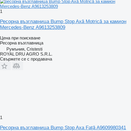
1
Ресорна възглавница Bump Stop Axă Motrică за камион
Mercedes-Benz A9613253809
Цена при поискване
Ресорна възглавница
Румъния, Cristesti
ROYAL DRU AGRO S.R.L.
Свържете се с продавача
1
Ресорна възглавница Bump Stop Axa Față A9609980341