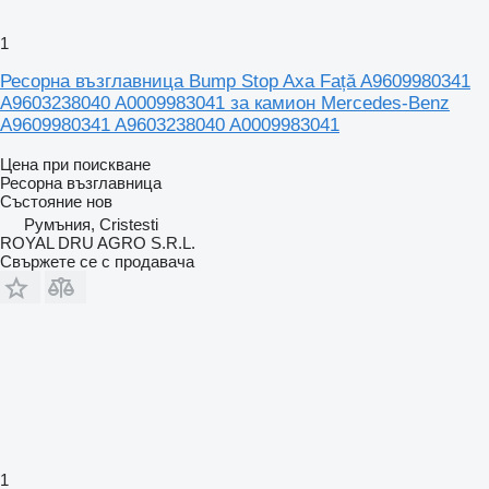
1
Ресорна възглавница Bump Stop Axa Față A9609980341
A9603238040 A0009983041 за камион Mercedes-Benz
A9609980341 A9603238040 A0009983041
Цена при поискване
Ресорна възглавница
Състояние
нов
Румъния, Cristesti
ROYAL DRU AGRO S.R.L.
Свържете се с продавача
1