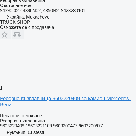
Ресорна възглавница
Състояние
нов
94390-02P 4390N02, 4390N2, 9423280101
Украйна, Mukachevo
TRUCK SHOP
Свържете се с продавача
1
Ресорна възглавница 9603220409 за камион Mercedes-
Benz
Цена при поискване
Ресорна възглавница
9603220409 / 9603221109 9603200477 9603200977
Румъния, Cristesti