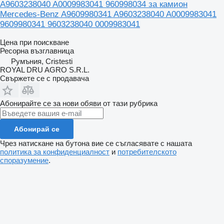
A9603238040 A0009983041 960998034 за камион
Mercedes-Benz A9609980341 A9603238040 A0009983041
9609980341 9603238040 0009983041
Цена при поискване
Ресорна възглавница
Румъния, Cristesti
ROYAL DRU AGRO S.R.L.
Свържете се с продавача
Абонирайте се за нови обяви от тази рубрика
Абонирай се
Чрез натискане на бутона вие се съгласявате с нашата
политика за конфиденциалност
и
потребителското
споразумение
.