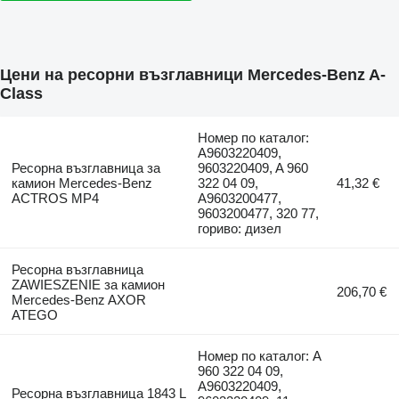
Цени на ресорни възглавници Mercedes-Benz A-
Class
Номер по каталог:
A9603220409,
Ресорна възглавница за
9603220409, A 960
камион Mercedes-Benz
322 04 09,
41,32 €
ACTROS MP4
A9603200477,
9603200477, 320 77,
гориво: дизел
Ресорна възглавница
ZAWIESZENIE за камион
206,70 €
Mercedes-Benz AXOR
ATEGO
Номер по каталог: A
960 322 04 09,
A9603220409,
Ресорна възглавница 1843 L