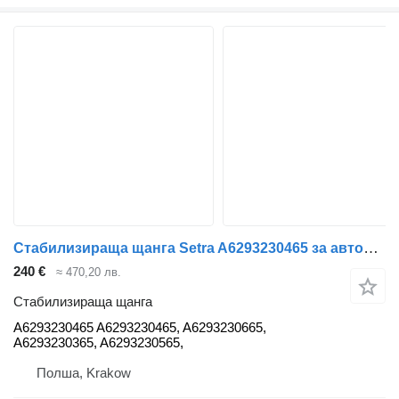
Стабилизираща щанга Setra A6293230465 за автобус Mercedes-Benz Tourismo Travego Integro Intouro SETRA
240 €
≈ 470,20 лв.
Стабилизираща щанга
A6293230465 A6293230465, A6293230665,
A6293230365, A6293230565,
Полша, Krakow