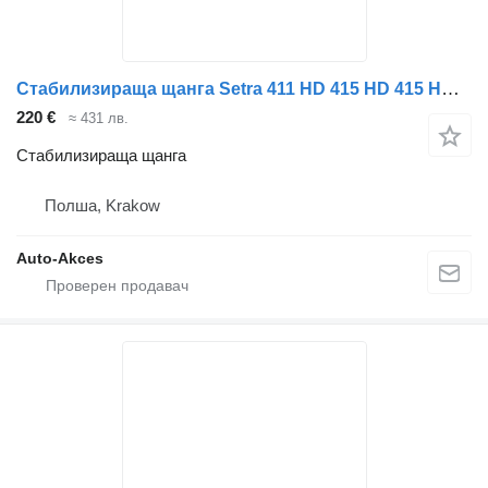
Стабилизираща щанга Setra 411 HD 415 HD 415 HDH 416 HDH 417 HDH 431 DT 415 GT 416 GT 415 G за автобус Setra 411 HD 415 HD 415 HDH 416 HDH 417 HDH 431 DT 415 GT 416 GT 415 GT-HD 416 GT-HD/2 416 GT-HD 417 GT-HD 419 GT-HD
220 €
≈ 431 лв.
Стабилизираща щанга
Полша, Krakow
Auto-Akces