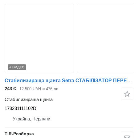
ВИДЕО
Стабилизираща щанга Setra СТАБІЛІЗАТОР ПЕРЕДНІЙ SETRA 215-315 SR1005 179231111102D за автобус Setra 215-315
243 €
12 500 UAH
≈ 476 лв.
Стабилизираща щанга
179231111102D
Украйна, Черляни
TIR-Розборка