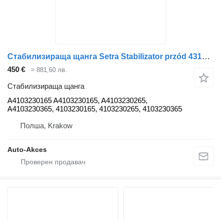
Стабилизираща щанга Setra Stabilizator przód 431DT Rod stabilizer A4103230165 за автобус Setra 431DT
450 €
≈ 881,60 лв.
Стабилизираща щанга
A4103230165 A4103230165, A4103230265,
A4103230365, 4103230165, 4103230265, 4103230365
Полша, Krakow
Auto-Akces