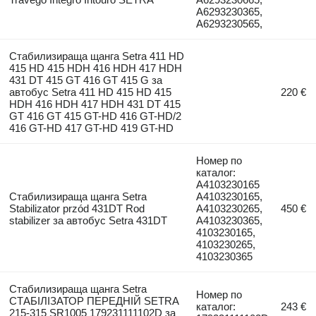
A6293230365,
A6293230565,
Стабилизираща щанга Setra 411 HD
415 HD 415 HDH 416 HDH 417 HDH
431 DT 415 GT 416 GT 415 G за
автобус Setra 411 HD 415 HD 415
220 €
HDH 416 HDH 417 HDH 431 DT 415
GT 416 GT 415 GT-HD 416 GT-HD/2
416 GT-HD 417 GT-HD 419 GT-HD
Номер по
каталог:
A4103230165
Стабилизираща щанга Setra
A4103230165,
Stabilizator przód 431DT Rod
A4103230265,
450 €
stabilizer за автобус Setra 431DT
A4103230365,
4103230165,
4103230265,
4103230365
Стабилизираща щанга Setra
Номер по
СТАБІЛІЗАТОР ПЕРЕДНІЙ SETRA
каталог:
243 €
215-315 SR1005 179231111102D за