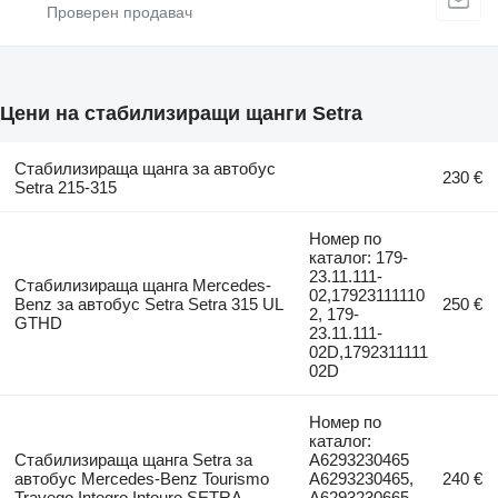
Цени на стабилизиращи щанги Setra
Стабилизираща щанга за автобус
230 €
Setra 215-315
Номер по
каталог: 179-
23.11.111-
Стабилизираща щанга Mercedes-
02,17923111110
Benz за автобус Setra Setra 315 UL
250 €
2, 179-
GTHD
23.11.111-
02D,1792311111
02D
Номер по
каталог:
Стабилизираща щанга Setra за
A6293230465
автобус Mercedes-Benz Tourismo
A6293230465,
240 €
Travego Integro Intouro SETRA
A6293230665,