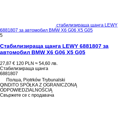
стабилизираща щанга LEWY
6881807 за автомобил BMW X6 G06 X5 G05
5
Стабилизираща щанга LEWY 6881807 за
автомобил BMW X6 G06 X5 G05
27,87 €
120 PLN
≈ 54,60 лв.
Стабилизираща щанга
6881807
Полша, Piotrków Trybunalski
QINDITO SPÓŁKA Z OGRANICZONĄ
ODPOWIEDZIALNOŚCIĄ
Свържете се с продавача