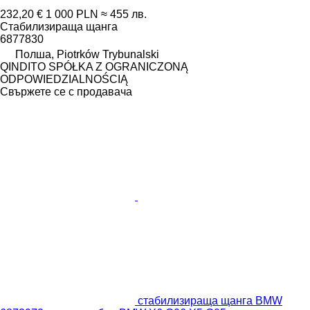
232,20 €
1 000 PLN
≈ 455 лв.
Стабилизираща щанга
6877830
Полша, Piotrków Trybunalski
QINDITO SPÓŁKA Z OGRANICZONĄ
ODPOWIEDZIALNOŚCIĄ
Свържете се с продавача
стабилизираща щанга BMW