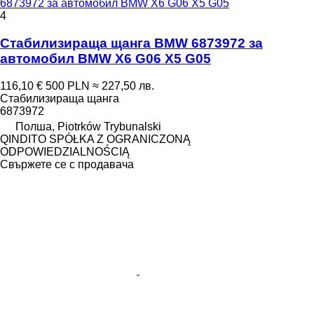
6873972 за автомобил BMW X6 G06 X5 G05
4
Стабилизираща щанга BMW 6873972 за
автомобил BMW X6 G06 X5 G05
116,10 €
500 PLN
≈ 227,50 лв.
Стабилизираща щанга
6873972
Полша, Piotrków Trybunalski
QINDITO SPÓŁKA Z OGRANICZONĄ
ODPOWIEDZIALNOŚCIĄ
Свържете се с продавача