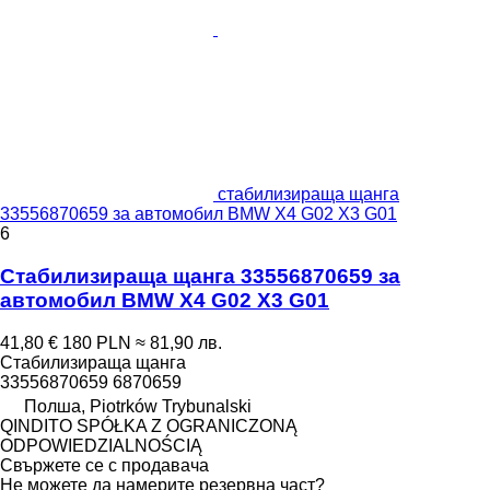
стабилизираща щанга
33556870659 за автомобил BMW X4 G02 X3 G01
6
Стабилизираща щанга 33556870659 за
автомобил BMW X4 G02 X3 G01
41,80 €
180 PLN
≈ 81,90 лв.
Стабилизираща щанга
33556870659 6870659
Полша, Piotrków Trybunalski
QINDITO SPÓŁKA Z OGRANICZONĄ
ODPOWIEDZIALNOŚCIĄ
Свържете се с продавача
Не можете да намерите резервна част?