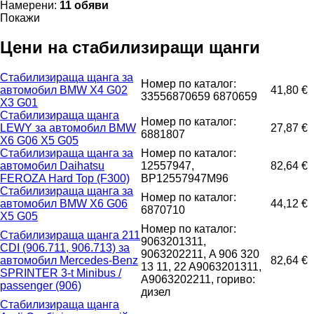
Намерени:
11 обяви
Покажи
Цени на стабилизиращи щанги
Стабилизираща щанга за
Номер по каталог:
автомобил BMW X4 G02
41,80 €
33556870659 6870659
X3 G01
Стабилизираща щанга
Номер по каталог:
LEWY за автомобил BMW
27,87 €
6881807
X6 G06 X5 G05
Стабилизираща щанга за
Номер по каталог:
автомобил Daihatsu
12557947,
82,64 €
FEROZA Hard Top (F300)
BP12557947M96
Стабилизираща щанга за
Номер по каталог:
автомобил BMW X6 G06
44,12 €
6870710
X5 G05
Номер по каталог:
Стабилизираща щанга 211
9063201311,
CDI (906.711, 906.713) за
9063202211, A 906 320
автомобил Mercedes-Benz
82,64 €
13 11, 22 A9063201311,
SPRINTER 3-t Minibus /
A9063202211, гориво:
passenger (906)
дизел
Стабилизираща щанга