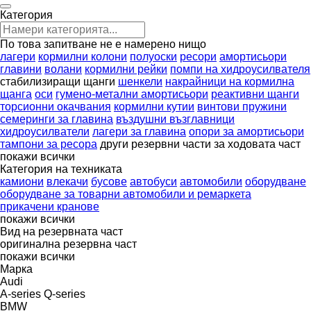
Категория
По това запитване не е намерено нищо
лагери
кормилни колони
полуоски
ресори
амортисьори
главини
волани
кормилни рейки
помпи на хидроусилвателя
стабилизиращи щанги
шенкели
накрайници на кормилна
щанга
оси
гумено-метални амортисьори
реактивни щанги
торсионни окачвания
кормилни кутии
винтови пружини
семеринги за главина
въздушни възглавници
хидроусилватели
лагери за главина
опори за амортисьори
тампони за ресора
други резервни части за ходовата част
покажи всички
Категория на техниката
камиони
влекачи
бусове
автобуси
автомобили
оборудване
оборудване за товарни автомобили и ремаркета
прикачени кранове
покажи всички
Вид на резервната част
оригинална резервна част
покажи всички
Марка
Audi
A-series
Q-series
BMW