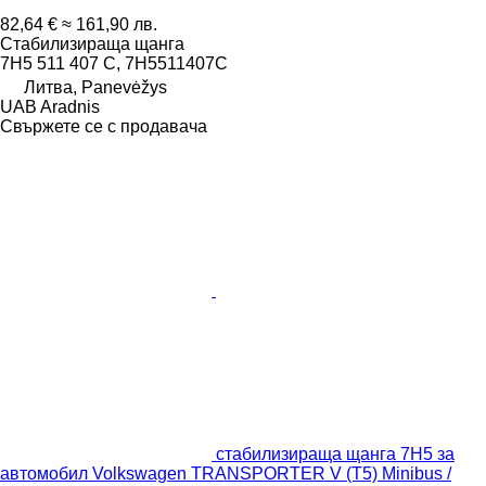
82,64 €
≈ 161,90 лв.
Стабилизираща щанга
7H5 511 407 C, 7H5511407C
Литва, Panevėžys
UAB Aradnis
Свържете се с продавача
стабилизираща щанга 7H5 за
автомобил Volkswagen TRANSPORTER V (T5) Minibus /