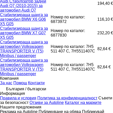
Audi Стабілізатор задній
194,40 €
Audi Q7 (2010-2015) за
автомобил Audi Q7
Стабилизираща щанга за
Номер по каталог:
автомобил BMW X6 G06
116,10 €
6873972
X5 G05
Стабилизираща щанга за
Номер по каталог:
автомобил BMW X7 G07
232,20 €
6877830
X5 G05
Стабилизираща щанга за
автомобил Volkswagen
Номер по каталог: 7H5
82,64 €
TRANSPORTER V (T5)
511 407 C, 7H5511407C
Minibus / passenger
Стабилизираща щанга за
автомобил Volkswagen
Номер по каталог: 7H5
82,64 €
TRANSPORTER V (T5)
511 407 C, 7H5511407C
Minibus / passenger
Компания
За нас
Помощ
Контакти
България / български
Информация
Правила и условия
Политика за конфиденциалност
Съвети
за безопасност
Отзиви за Autoline
Каталог на марките
Нашите предложения
Реклама на Autoline
Публикуване на обява
Публикувай