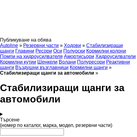
Публикуване на обява
Autoline
»
Резервни части
»
Ходови
»
Стабилизиращи
щанги
Главини
Ресори
Оси
Полуоски
Кормилни колони
Помпи на хидроусилвателя
Амортисьори
Хидроусилватели
Кормилни кутии
Шенкели
Волани
Полуресори
Реактивни
щанги
Въздушни възглавници
Кормилни щанги
»
Стабилизиращи щанги за автомобили
»
Стабилизиращи щанги за
автомобили
Търсене
(номер по каталог, марка, модел, резервни части)