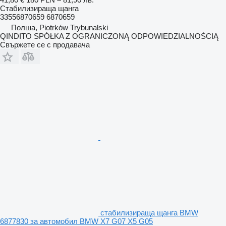
Стабилизираща щанга
33556870659 6870659
Полша, Piotrków Trybunalski
QINDITO SPÓŁKA Z OGRANICZONĄ ODPOWIEDZIALNOŚCIĄ
Свържете се с продавача
стабилизираща щанга BMW
6877830 за автомобил BMW X7 G07 X5 G05