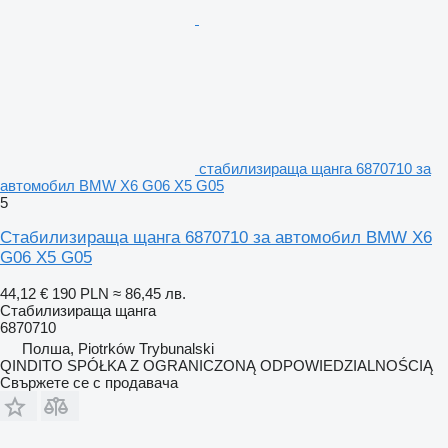
стабилизираща щанга 6870710 за
автомобил BMW X6 G06 X5 G05
5
Стабилизираща щанга 6870710 за автомобил BMW X6
G06 X5 G05
44,12 €
190 PLN
≈ 86,45 лв.
Стабилизираща щанга
6870710
Полша, Piotrków Trybunalski
QINDITO SPÓŁKA Z OGRANICZONĄ ODPOWIEDZIALNOŚCIĄ
Свържете се с продавача