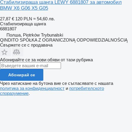
Стабилизираща щанга LEWY 6881807 за автомобил
BMW X6 G06 X5 G05
27,87 €
120 PLN
≈ 54,60 лв.
Стабилизираща щанга
6881807
Полша, Piotrków Trybunalski
QINDITO SPÓŁKA Z OGRANICZONĄ ODPOWIEDZIALNOŚCIĄ
Свържете се с продавача
Абонирайте се за нови обяви от тази рубрика
Абонирай се
Чрез натискане на бутона вие се съгласявате с нашата
политика за конфиденциалност
и
потребителското
споразумение
.