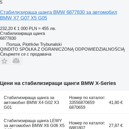
5
Стабилизираща щанга BMW 6877830 за автомобил
BMW X7 G07 X5 G05
232,20 €
1 000 PLN
≈ 455 лв.
Стабилизираща щанга
6877830
Полша, Piotrków Trybunalski
QINDITO SPÓŁKA Z OGRANICZONĄ ODPOWIEDZIALNOŚCIĄ
Свържете се с продавача
Цени на стабилизиращи щанги BMW X-Series
Стабилизираща щанга за
Номер по каталог:
автомобил BMW X4 G02 X3
33556870659
41,80 €
G01
6870659
Стабилизираща щанга LEWY
Номер по каталог:
за автомобил BMW X6 G06 X5
27,87 €
6881807