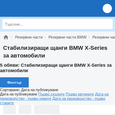
Резервни части
Резервни части BMW
Резервни ча
Стабилизиращи щанги BMW X-Series
за автомобили
5 обяви:
Стабилизиращи щанги BMW X-Series за
автомобили
Филтър
Сортиране
:
Дата на публикуване
Дата на публикуване
Първо скъпите
Първо евтините
Дата на
производство - първо новите
Дата на производство - първо
старите