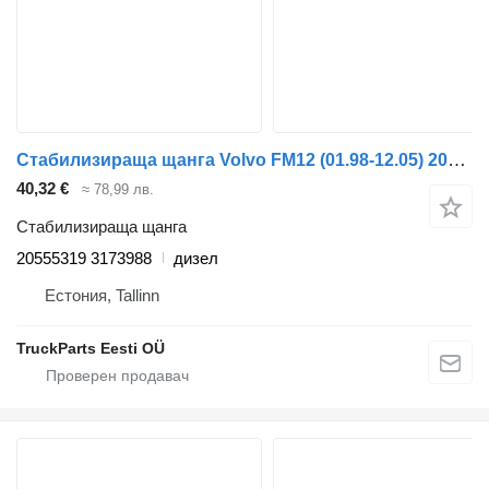
Стабилизираща щанга Volvo FM12 (01.98-12.05) 20555319 3173988 за влекач Volvo FM7-FM12, FM, FMX (1998-2014)
40,32 €
≈ 78,99 лв.
Стабилизираща щанга
20555319 3173988
дизел
Естония, Tallinn
TruckParts Eesti OÜ