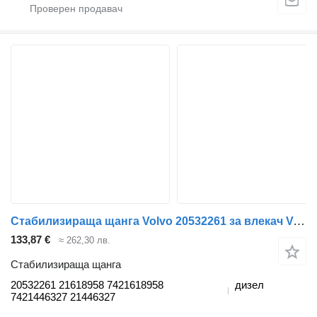
Стабилизираща щанга Volvo 20532261 за влекач Volvo FM7-FM12, FM, FMX (1998-2014)
133,87 €
≈ 262,30 лв.
Стабилизираща щанга
20532261 21618958 7421618958
дизел
7421446327 21446327