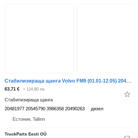
Стабилизираща щанга Volvo FM9 (01.01-12.05) 20481977 за влекач Volvo FM7-FM12, FM, FMX (1998-2014)
63,71 €
≈ 124,80 лв.
Стабилизираща щанга
20481977 20545790 3986358 20490263
дизел
Естония, Tallinn
TruckParts Eesti OÜ