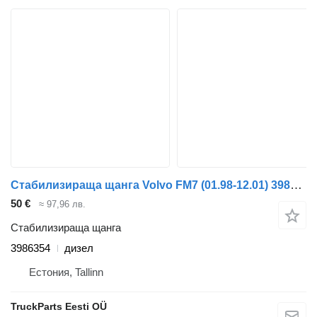
Стабилизираща щанга Volvo FM7 (01.98-12.01) 3986354 за влекач Volvo FM7-FM12, FM, FMX (1998-2014)
50 €
≈ 97,96 лв.
Стабилизираща щанга
3986354
дизел
Естония, Tallinn
TruckParts Eesti OÜ