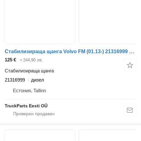
Стабилизираща щанга Volvo FM (01.13-) 21316999 за влекач Volvo FM7-FM12, FM, FMX (1998-2014)
125 €
≈ 244,90 лв.
Стабилизираща щанга
21316999
дизел
Естония, Tallinn
TruckParts Eesti OÜ