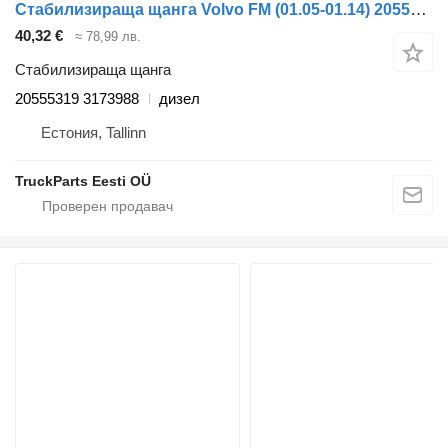
Стабилизираща щанга Volvo FM (01.05-01.14) 20555319 3173988 за влекач Volvo FM7-FM12, FM, FMX (1998-2014)
40,32 €
≈ 78,99 лв.
Стабилизираща щанга
20555319 3173988
дизел
Естония, Tallinn
TruckParts Eesti OÜ