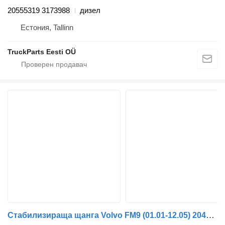
20555319 3173988
дизел
Естония, Tallinn
TruckParts Eesti OÜ
Стабилизираща щанга Volvo FM9 (01.01-12.05) 20478912 за влекач Volvo FM7-FM12, FM, FMX (1998-2014)