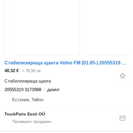
Стабилизираща щанга Volvo FM (01.05-) 20555319 3173988 за влекач Volvo FM7-FM12, FM, FMX (1998-2014)
40,32 €
≈ 78,99 лв.
Стабилизираща щанга
20555319 3173988
дизел
Естония, Tallinn
TruckParts Eesti OÜ