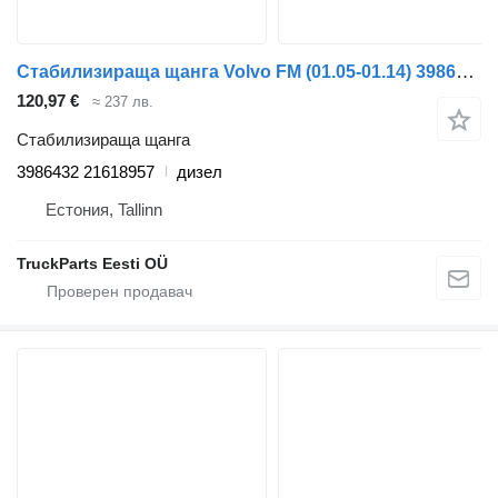
Стабилизираща щанга Volvo FM (01.05-01.14) 3986432 21618957 за влекач Volvo FM7-FM12, FM, FMX (1998-2014)
120,97 €
≈ 237 лв.
Стабилизираща щанга
3986432 21618957
дизел
Естония, Tallinn
TruckParts Eesti OÜ