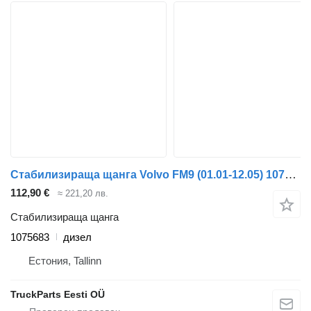
Стабилизираща щанга Volvo FM9 (01.01-12.05) 1075683 за влекач Volvo FM7-FM12, FM, FMX (1998-2014)
112,90 €
≈ 221,20 лв.
Стабилизираща щанга
1075683
дизел
Естония, Tallinn
TruckParts Eesti OÜ