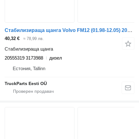
Стабилизираща щанга Volvo FM12 (01.98-12.05) 20555319 3173988 за влекач Volvo FM7-FM12, FM, FMX (1998-2014)
40,32 €
≈ 78,99 лв.
Стабилизираща щанга
20555319 3173988
дизел
Естония, Tallinn
TruckParts Eesti OÜ