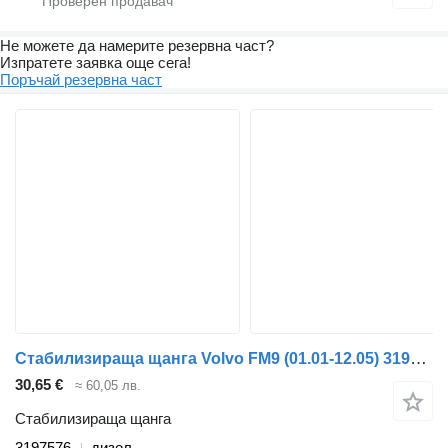
Не можете да намерите резервна част?
Изпратете заявка още сега!
Поръчай резервна част
Стабилизираща щанга Volvo FM9 (01.01-12.05) 3197576 за влекач Volvo FM7-FM12, FM, FMX (1998-2014)
30,65 €
≈ 60,05 лв.
Стабилизираща щанга
3197576
дизел