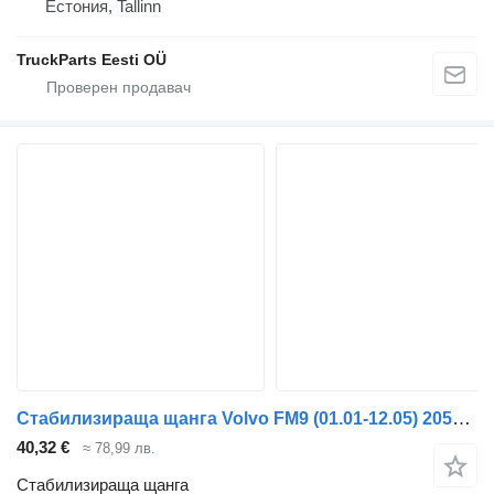
Естония, Tallinn
TruckParts Eesti OÜ
Стабилизираща щанга Volvo FM9 (01.01-12.05) 20555319 3173988 за влекач Volvo FM7-FM12, FM, FMX (1998-2014)
40,32 €
≈ 78,99 лв.
Стабилизираща щанга