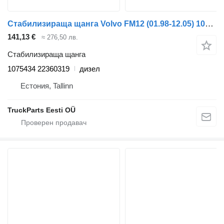
Стабилизираща щанга Volvo FM12 (01.98-12.05) 1075434 22360319 за влекач Volvo FM7-FM12, FM, FMX (1998-2014)
141,13 €
≈ 276,50 лв.
Стабилизираща щанга
1075434 22360319
дизел
Естония, Tallinn
TruckParts Eesti OÜ