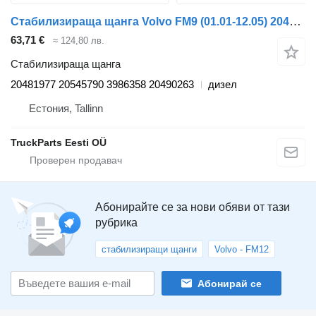
Стабилизираща щанга Volvo FM9 (01.01-12.05) 20481977 за влекач Volvo FM7-FM12, FM, FMX (1998-2014)
63,71 €
≈ 124,80 лв.
Стабилизираща щанга
20481977 20545790 3986358 20490263
дизел
Естония, Tallinn
TruckParts Eesti OÜ
Абонирайте се за нови обяви от тази
рубрика
стабилизиращи щанги
Volvo - FM12
Абонирай се