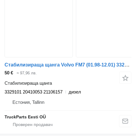
Стабилизираща щанга Volvo FM7 (01.98-12.01) 3329101 за влекач Volvo FM7-FM12, FM, FMX (1998-2014)
50 €
≈ 97,96 лв.
Стабилизираща щанга
3329101 20410053 21106157
дизел
Естония, Tallinn
TruckParts Eesti OÜ