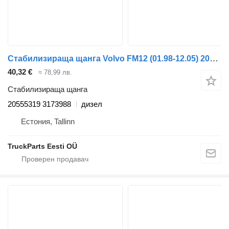
Стабилизираща щанга Volvo FM12 (01.98-12.05) 20555319 3173988 за влекач Volvo FM7-FM12, FM, FMX (1998-2014)
40,32 €
≈ 78,99 лв.
Стабилизираща щанга
20555319 3173988
дизел
Естония, Tallinn
TruckParts Eesti OÜ