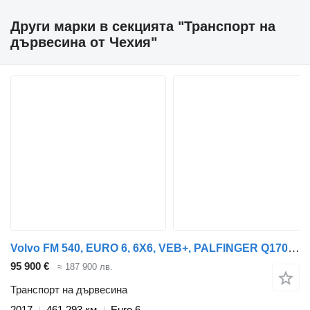
Други марки в секцията "Транспорт на
дървесина от Чехия"
Volvo FM 540, EURO 6, 6X6, VEB+, PALFINGER Q170Z96 ARM + UMIKOV, PRICE + ремарке транспорт на дървесина
95 900 €
≈ 187 900 лв.
Транспорт на дървесина
2017
461 293 км
Euro 6