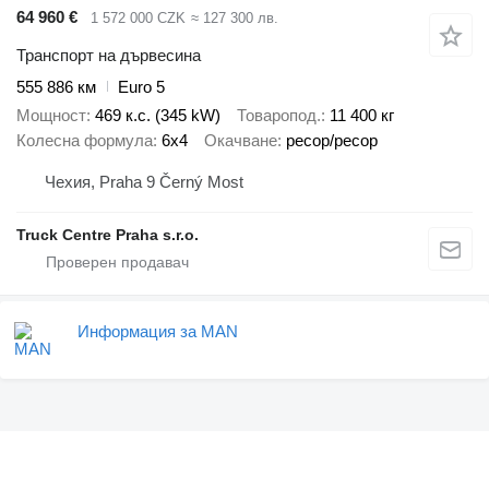
64 960 €
1 572 000 CZK
≈ 127 300 лв.
Транспорт на дървесина
555 886 км
Euro 5
Мощност
469 к.с. (345 kW)
Товаропод.
11 400 кг
Колесна формула
6x4
Окачване
ресор/ресор
Чехия, Praha 9 Černý Most
Truck Centre Praha s.r.o.
Информация за MAN