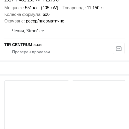
Мощност
551 к.с. (405 kW)
Товаропод.
11 150 кг
Колесна формула
6x6
Окачване
ресор/пневматично
Чехия, Strančice
TIR CENTRUM s.r.o