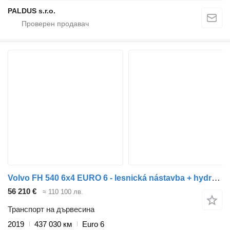
PALDUS s.r.o.
Volvo FH 540 6x4 EURO 6 - lesnická nástavba + hydraulický jeřáb TAJFUN
56 210 €
≈ 110 100 лв.
Транспорт на дървесина
2019
437 030 км
Euro 6