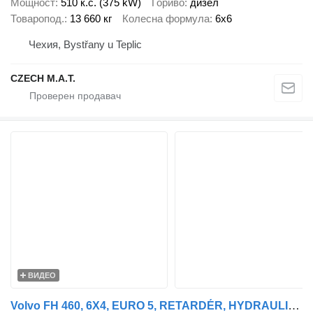
Мощност
510 к.с. (375 kW)
Гориво
дизел
Товаропод.
13 660 кг
Колесна формула
6x6
Чехия, Bystřany u Teplic
CZECH M.A.T.
ВИДЕО
Volvo FH 460, 6X4, EURO 5, RETARDÉR, HYDRAULICKÁ RUKA KESLA TYP-2009ST + ремарке транспорт на дървесина