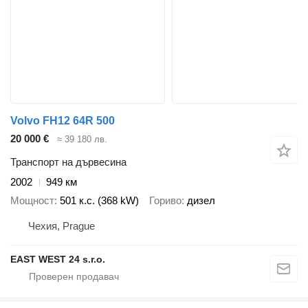
Volvo FH12 64R 500
20 000 €
≈ 39 180 лв.
Транспорт на дървесина
2002
949 км
Мощност
501 к.с. (368 kW)
Гориво
дизел
Чехия, Prague
EAST WEST 24 s.r.o.