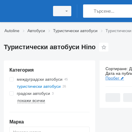
Autoline
Автобуси
Туристически автобуси
Туристически
Туристически автобуси Hino
Сортиране
:
Д
Категория
26 обяви:
Т
Дата на публ
Пробег ⬈
междуградски автобуси
туристически автобуси
градски автобуси
покажи всички
Марка