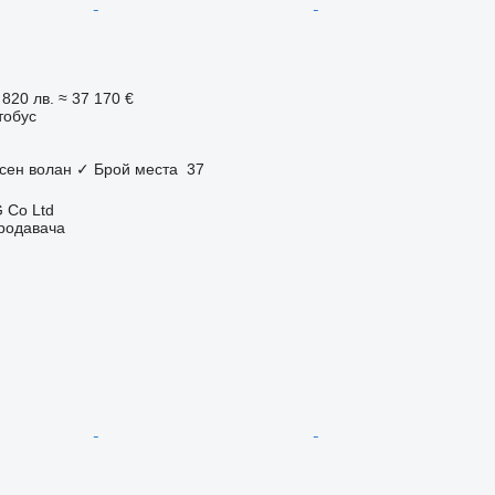
 820 лв.
≈ 37 170 €
тобус
сен волан
✓
Брой места
37
 Co Ltd
продавача