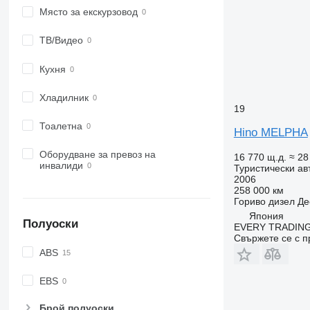
Място за екскурзовод
ТВ/Видео
Кухня
Хладилник
19
Тоалетна
Hino MELPHA
Оборудване за превоз на
16 770 щ.д.
≈ 28
инвалиди
Туристически ав
2006
258 000 км
Гориво
дизел
Де
Япония
Полуоски
EVERY TRADING
Свържете се с 
ABS
EBS
Брой полуоски