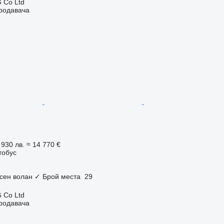
 Co Ltd
продавача
 930 лв.
≈ 14 770 €
тобус
сен волан
✓
Брой места
29
 Co Ltd
продавача