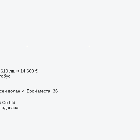
 610 лв.
≈ 14 600 €
тобус
сен волан
✓
Брой места
36
 Co Ltd
продавача