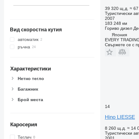
39 320 щ.д.
≈ 67
Туристически ав
2007
183 248 км
Гориво
дизел
Де
Вид скоростна кутия
Япония
автоматик
EVERY TRADING
Свържете се с 
ръчна
Характеристики
Нетно тегло
Багажник
Брой места
14
Hino LIESSE
Каросерия
8 260 щ.д.
≈ 14 
Туристически ав
Теглич
2001