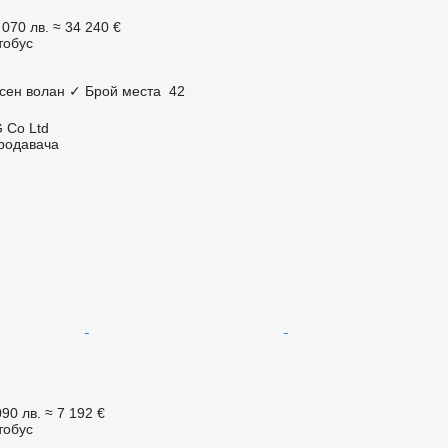
 070 лв.
≈ 34 240 €
тобус
сен волан
✓
Брой места
42
 Co Ltd
продавача
090 лв.
≈ 7 192 €
тобус