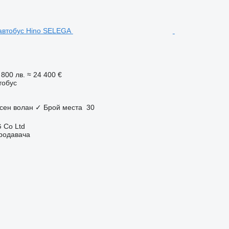
 800 лв.
≈ 24 400 €
тобус
сен волан
✓
Брой места
30
 Co Ltd
продавача