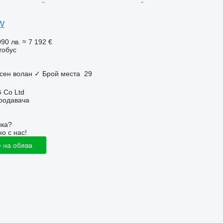
W
090 лв.
≈ 7 192 €
тобус
сен волан
✓
Брой места
29
 Co Ltd
продавача
ика?
о с нас!
 на обява