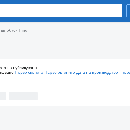
 автобуси Hino
ата на публикуване
уристически автобуси Hino
икуване
Първо скъпите
Първо евтините
Дата на производство - пър