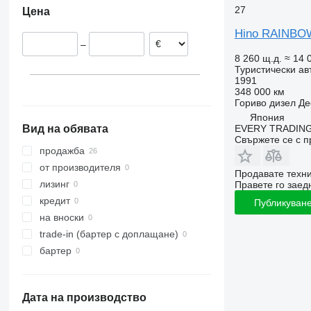
27
Цена
Hino RAINBO
–
8 260 щ.д.
≈ 14 
Туристически ав
1991
348 000 км
Гориво
дизел
Де
Япония
EVERY TRADING
Вид на обявата
Свържете се с 
продажба
от производителя
Продавате техн
лизинг
Правете го заедн
кредит
Публикуване
на вноски
trade-in (бартер с доплащане)
бартер
Дата на производство