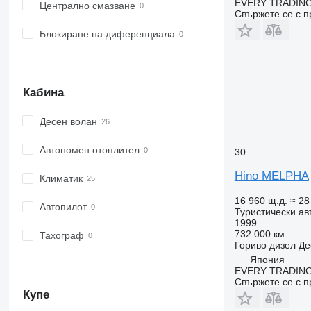
EVERY TRADING
Централно смазване
Свържете се с 
Блокиране на диференциала
Кабина
Десен волан
Автономен отоплител
30
Hino MELPHA
Климатик
16 960 щ.д.
≈ 28
Автопилот
Туристически ав
1999
732 000 км
Тахограф
Гориво
дизел
Де
Япония
EVERY TRADING
Свържете се с 
Купе