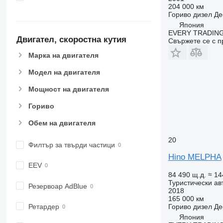
204 000 км
Гориво
дизел
Де
Япония
EVERY TRADING
Двигател, скоростна кутия
Свържете се с 
Марка на двигателя
Модел на двигателя
Мощност на двигателя
Гориво
Обем на двигателя
20
Филтър за твърди частици
Hino MELPHA
EEV
84 490 щ.д.
≈ 14
Туристически ав
Резервоар AdBlue
2018
165 000 км
Ретардер
Гориво
дизел
Де
Япония