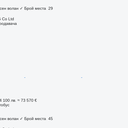
сен волан
✓
Брой места
29
 Co Ltd
продавача
4 100 лв.
≈ 73 570 €
тобус
сен волан
✓
Брой места
45