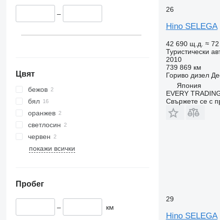
26
–
Hino SELEGA
42 690 щ.д.
≈ 72
Туристически ав
2010
739 869 км
Цвят
Гориво
дизел
Де
Япония
бежов
EVERY TRADING
бял
Свържете се с 
оранжев
светлосин
червен
покажи всички
Пробег
29
–
км
Hino SELEGA