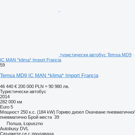
туристически автобус Temsa MD9
IC MAN *klima* Import Francja
59
Temsa MD9 IC MAN *klima* Import Francja
46 440 €
200 000 PLN
≈ 90 980 лв.
Туристически автобус
2014
282 000 км
Euro 5
Мощност
250 к.с. (184 kW)
Гориво
дизел
Окачване
пневматично/
пневматично
Брой места
39
Полша, Łopuszno
Autobusy DVL
Свържете се с продавача