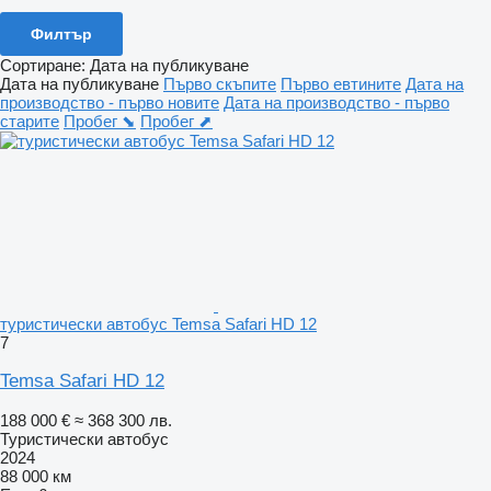
Филтър
Сортиране
:
Дата на публикуване
Дата на публикуване
Първо скъпите
Първо евтините
Дата на
производство - първо новите
Дата на производство - първо
старите
Пробег ⬊
Пробег ⬈
туристически автобус Temsa Safari HD 12
7
Temsa Safari HD 12
188 000 €
≈ 368 300 лв.
Туристически автобус
2024
88 000 км