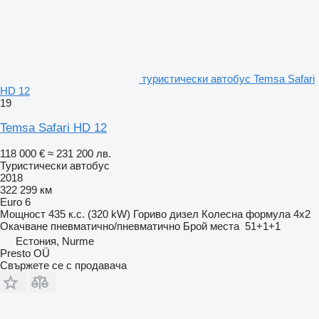
туристически автобус Temsa Safari
HD 12
19
Temsa Safari HD 12
118 000 €
≈ 231 200 лв.
Туристически автобус
2018
322 299 км
Euro 6
Мощност
435 к.с. (320 kW)
Гориво
дизел
Колесна формула
4x2
Окачване
пневматично/пневматично
Брой места
51+1+1
Естония, Nurme
Presto OÜ
Свържете се с продавача