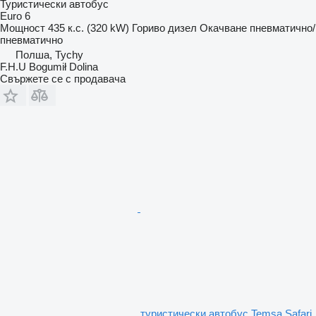
Туристически автобус
Euro 6
Мощност
435 к.с. (320 kW)
Гориво
дизел
Окачване
пневматично/
пневматично
Полша, Tychy
F.H.U Bogumił Dolina
Свържете се с продавача
туристически автобус Temsa Safari