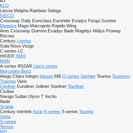
BJ
KLQ
Liesse
Melpha
Rainbow
Selega
IVECO
Crossway
Daily
Euroclass
Eurorider
Evadys
Ferqui Sunrise
Magelys
Mago
Marcopolo
Rapido
Wing
Ares
Crossway
Domino
Evadys
Iliade
Magelys
Midys
Proway
Recreo
Century
I-series
Gala
Novo
Visigo
C-series
LC
HIGER
XMQ
MAN
A-series
IRIZAR
Lion's series
Mercedes-Benz
Atego
Citaro
Integro
Intouro
MB
O-series
Sprinter
Tourino
Tourismo
Travego
Vario
Cityliner
Euroliner
Jetliner
Starliner
Tourliner
Civilian
Navigo
Sultan
Ulyso T
Vectio
Iliade
Scania
Century
Interlink
Irizar
K-series
S-series
Touring
Setra
S-series
Temsa
MD