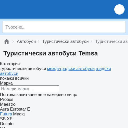
Автобуси
Туристически автобуси
Туристически а
Туристически автобуси Temsa
Категория
туристически автобуси
междуградски автобуси
градски
автобуси
покажи всички
Марка
По това запитване не е намерено нищо
Probus
Maestro
Aura
Eurostar E
Futura
Magiq
SB
XF
Ducato