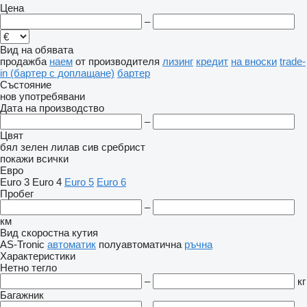
Цена
–
Вид на обявата
продажба
наем
от производителя
лизинг
кредит
на вноски
trade-
in (бартер с доплащане)
бартер
Състояние
нов
употребявани
Дата на производство
–
Цвят
бял
зелен
лилав
сив
сребрист
покажи всички
Евро
Euro 3
Euro 4
Euro 5
Euro 6
Пробег
–
км
Вид скоростна кутия
AS-Tronic
автоматик
полуавтоматична
ръчна
Характеристики
Нетно тегло
–
кг
Багажник