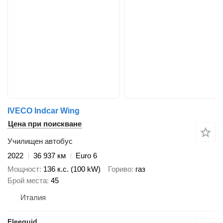
IVECO Indcar Wing
Цена при поискване
Училищен автобус
2022
36 937 км
Euro 6
Мощност
136 к.с. (100 kW)
Гориво
газ
Брой места
45
Италия
Fleequid