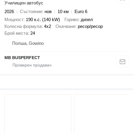
Училищен автобус
2026
Състояние
нов
10 км
Euro 6
Мощност
190 к.с. (140 kW)
Гориво
дизел
Колесна формула
4x2
Окачване
ресор/ресор
Брой места
24
Полша, Gowino
MB BUSPERFECT