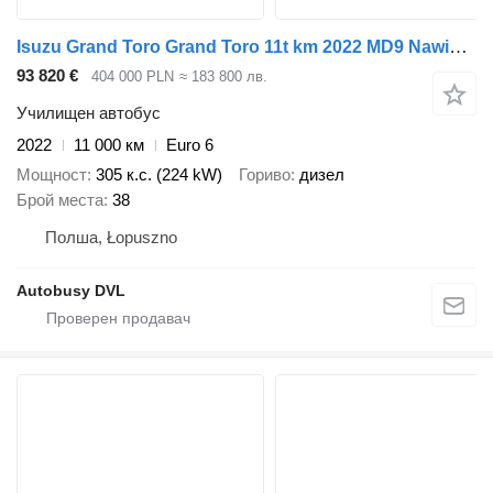
Isuzu Grand Toro Grand Toro 11t km 2022 MD9 Nawigo Wing Rosero
93 820 €
404 000 PLN
≈ 183 800 лв.
Училищен автобус
2022
11 000 км
Euro 6
Мощност
305 к.с. (224 kW)
Гориво
дизел
Брой места
38
Полша, Łopuszno
Autobusy DVL