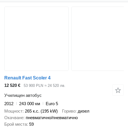
Renault Fast Scoler 4
12 520 €
53 900 PLN
≈ 24 520 лв.
Училищен автобус
2012
243 000 км
Euro 5
Мощност
265 к.с. (195 kW)
Гориво
дизел
Окачване
пневматично/пневматично
Брой места
59