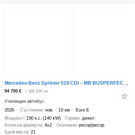
Mercedes-Benz Sprinter 519 CDI – MB BUSPERFECT - Luxury Line
94 700 €
≈ 185 500 лв.
Училищен автобус
2026
Състояние
нов
10 км
Euro 6
Мощност
190 к.с. (140 kW)
Гориво
дизел
Колесна формула
4x2
Окачване
ресор/ресор
Брой места
21