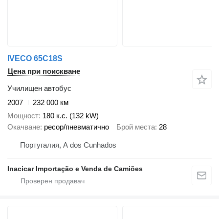
IVECO 65C18S
Цена при поискване
Училищен автобус
2007
232 000 км
Мощност
180 к.с. (132 kW)
Окачване
ресор/пневматично
Брой места
28
Португалия, A dos Cunhados
Inacicar Importação e Venda de Camiões