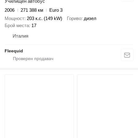
Училищен автобус
2006
271 388 км
Euro 3
Мощност
203 к.с. (149 kW)
Гориво
дизел
Брой места
17
Италия
Fleequid