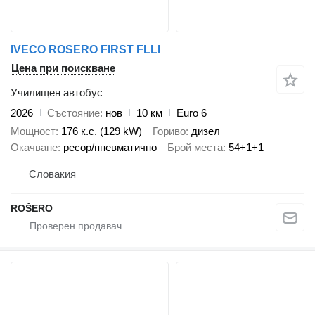
IVECO ROSERO FIRST FLLI
Цена при поискване
Училищен автобус
2026
Състояние
нов
10 км
Euro 6
Мощност
176 к.с. (129 kW)
Гориво
дизел
Окачване
ресор/пневматично
Брой места
54+1+1
Словакия
ROŠERO