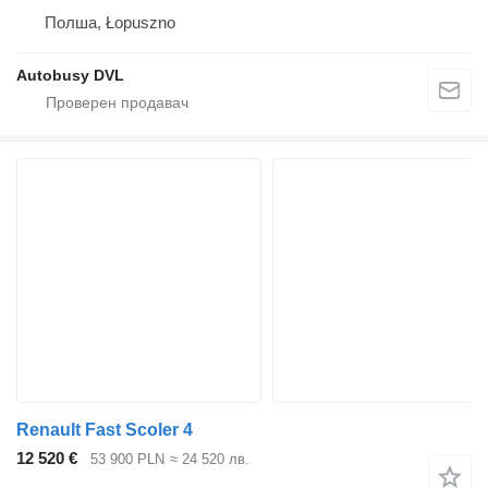
Полша, Łopuszno
Autobusy DVL
Renault Fast Scoler 4
12 520 €
53 900 PLN
≈ 24 520 лв.