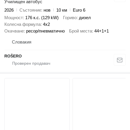
Училищен автобус
2026
Състояние
нов
10 км
Euro 6
Мощност
176 к.с. (129 kW)
Гориво
дизел
Колесна формула
4x2
Окачване
ресор/пневматично
Брой места
44+1+1
Словакия
ROŠERO