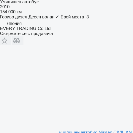
Училищен автобус
2010
154 000 км
Гориво
дизел
Десен волан
✓
Брой места
3
Япония
EVERY TRADING Co Ltd
Свържете се с продавача
училищен автобус Nissan CIVILIAN