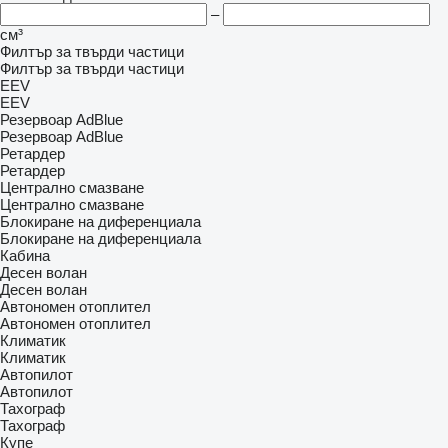
–
см³
Филтър за твърди частици
Филтър за твърди частици
EEV
EEV
Резервоар AdBlue
Резервоар AdBlue
Ретардер
Ретардер
Централно смазване
Централно смазване
Блокиране на диференциала
Блокиране на диференциала
Кабина
Десен волан
Десен волан
Автономен отоплител
Автономен отоплител
Климатик
Климатик
Автопилот
Автопилот
Тахограф
Тахограф
Купе