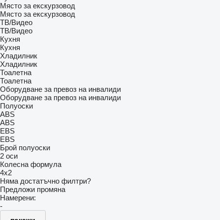
Място за екскурзовод
Място за екскурзовод
ТВ/Видео
ТВ/Видео
Кухня
Кухня
Хладилник
Хладилник
Тоалетна
Тоалетна
Оборудване за превоз на инвалиди
Оборудване за превоз на инвалиди
Полуоски
ABS
ABS
EBS
EBS
Брой полуоски
2 оси
Колесна формула
4x2
Няма достатъчно филтри?
Предложи промяна
Намерени:
-