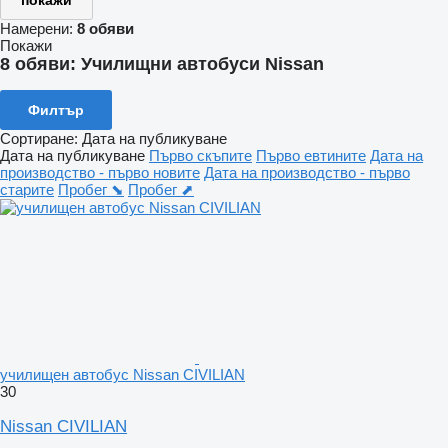
покажи
Намерени:
8 обяви
Покажи
8 обяви:
Училищни автобуси Nissan
Филтър
Сортиране
:
Дата на публикуване
Дата на публикуване
Първо скъпите
Първо евтините
Дата на
производство - първо новите
Дата на производство - първо
старите
Пробег ⬊
Пробег ⬈
училищен автобус Nissan CIVILIAN
30
Nissan CIVILIAN