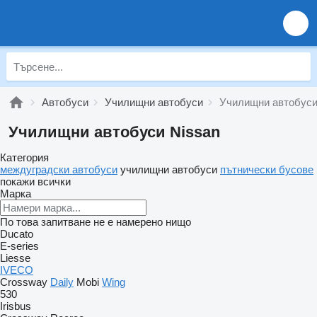
Автобуси
Училищни автобуси
Училищни автобуси
Училищни автобуси Nissan
Категория
междуградски автобуси
училищни автобуси
пътнически бусове
покажи всички
Марка
По това запитване не е намерено нищо
Ducato
E-series
Liesse
IVECO
Crossway
Daily
Mobi
Wing
530
Irisbus