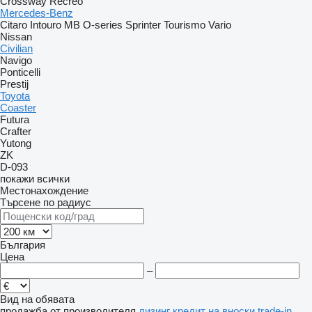
Crossway
Recreo
Mercedes-Benz
Citaro
Intouro
MB
O-series
Sprinter
Tourismo
Vario
Nissan
Civilian
Navigo
Ponticelli
Prestij
Toyota
Coaster
Futura
Crafter
Yutong
ZK
D-093
покажи всички
Местонахождение
Търсене по радиус
България
Цена
–
Вид на обявата
продажба
от производителя
лизинг
кредит
на вноски
trade-in