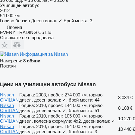
10 660 щ.д.
≈ 18 080 лв.
≈ 9 226 €
Училищен автобус
2012
54 000 км
Гориво
бензин
Десен волан
✓
Брой места
3
Япония
EVERY TRADING Co Ltd
Свържете се с продавача
Информация за Nissan
Намерени:
8 обяви
Покажи
Цени на училищни автобуси Nissan
Nissan
Година: 2003, пробег: 274 000 км, гориво:
8 084 €
CIVILIAN
дизел, десен волан: ✓, брой места: 44
Nissan
Година: 2010, пробег: 144 000 км, гориво:
8 188 €
CIVILIAN
дизел, десен волан: ✓, брой места: 51
Nissan
Година: 2010, пробег: 105 000 км, гориво:
10 270 €
CIVILIAN
дизел, колесна формула: 4x2, десен волан: ✓
Nissan
Година: 2010, пробег: 154 000 км, гориво:
10 440 €
CIVILIAN
дизел, десен волан: ✓, брой места: 3