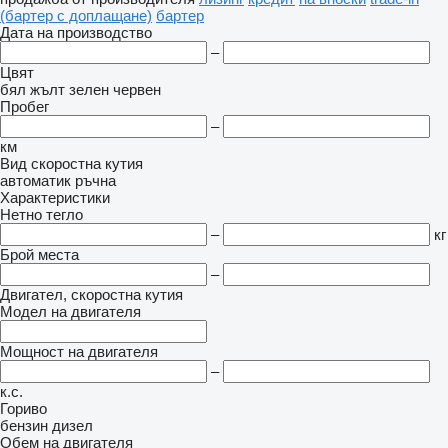
(бартер с доплащане)
бартер
Дата на производство
–
Цвят
бял
жълт
зелен
червен
Пробег
–
км
Вид скоростна кутия
автоматик
ръчна
Характеристики
Нетно тегло
–
кг
Брой места
–
Двигател, скоростна кутия
Модел на двигателя
Мощност на двигателя
–
к.с.
Гориво
бензин
дизел
Обем на двигателя