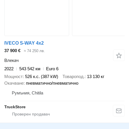
IVECO S-WAY 4x2
37 900 €
≈ 74 250 лв.
Влекач
2022
543 542 км
Euro 6
Мощност
526 к.с. (387 kW)
Товаропод.
13 130 кг
Окачване
пневматично/пневматично
Румъния, Chitila
TruckStore