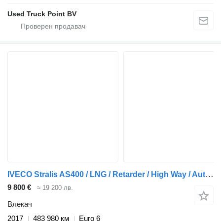
Used Truck Point BV
IVECO Stralis AS400 / LNG / Retarder / High Way / Automatic / 483 DKM
9 800 €
≈ 19 200 лв.
Влекач
2017
483 980 км
Euro 6