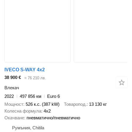
IVECO S-WAY 4x2
38 900 €
≈ 76 210 лв.
Влекач
2022
497 856 км
Euro 6
Мощност
526 к.с. (387 kW)
Товаропод.
13 130 кг
Колесна формула
4x2
Окачване
пневматично/пневматично
Румъния, Chitila