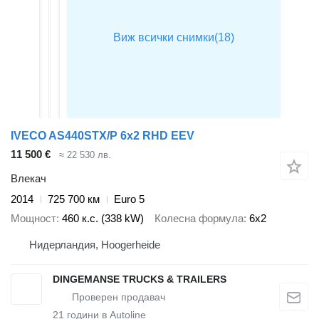
IVECO AS440STX/P 6x2 RHD EEV
11 500 €
≈ 22 530 лв.
Влекач
2014
725 700 км
Euro 5
Мощност
460 к.с. (338 kW)
Колесна формула
6x2
Нидерландия, Hoogerheide
DINGEMANSE TRUCKS & TRAILERS
21
години в Autoline