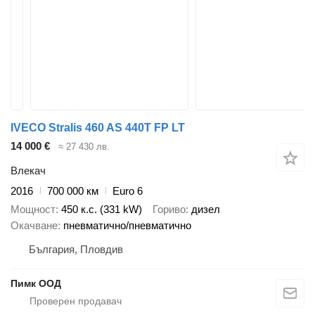
IVECO Stralis 460 AS 440T FP LT
14 000 €
≈ 27 430 лв.
Влекач
2016
700 000 км
Euro 6
Мощност
450 к.с. (331 kW)
Гориво
дизел
Окачване
пневматично/пневматично
България, Пловдив
Пимк ООД