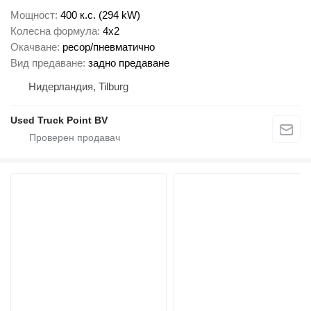
Мощност
400 к.с. (294 kW)
Колесна формула
4x2
Окачване
ресор/пневматично
Вид предаване
задно предаване
Нидерландия, Tilburg
Used Truck Point BV