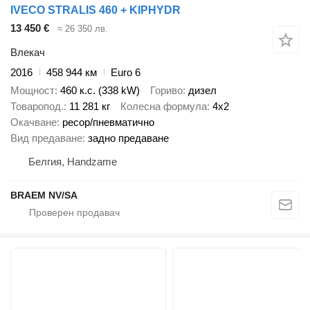
IVECO STRALIS 460 + KIPHYDR
13 450 €
≈ 26 350 лв.
Влекач
2016
458 944 км
Euro 6
Мощност
460 к.с. (338 kW)
Гориво
дизел
Товаропод.
11 281 кг
Колесна формула
4x2
Окачване
ресор/пневматично
Вид предаване
задно предаване
Белгия, Handzame
BRAEM NV/SA