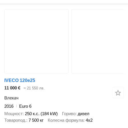
IVECO 120e25
11 000 €
≈ 21 550 лв.
Влекач
2016
Euro 6
Мощност
250 к.с. (184 kW)
Гориво
дизел
Товаропод.
7 500 кг
Колесна формула
4x2