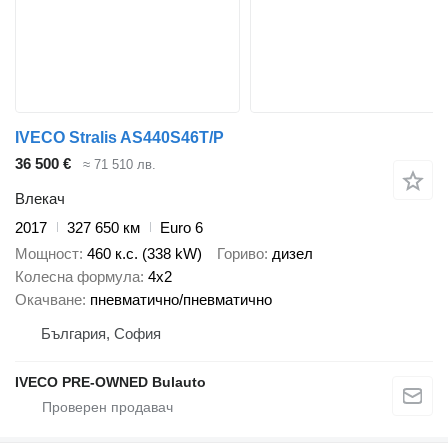
IVECO Stralis AS440S46T/P
36 500 €
≈ 71 510 лв.
Влекач
2017
327 650 км
Euro 6
Мощност
460 к.с. (338 kW)
Гориво
дизел
Колесна формула
4x2
Окачване
пневматично/пневматично
България, София
IVECO PRE-OWNED Bulauto