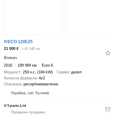
IVECO 120E25
21 000 €
≈ 41 140 лв.
Влекач
2016
189 984 км
Euro 6
Мощност
250 к.с. (184 kW)
Гориво
дизел
Колесна формула
4x2
Окачване
ресор/пневматично
Украйна, смт. Куликів
V.Y.parts.Ltd