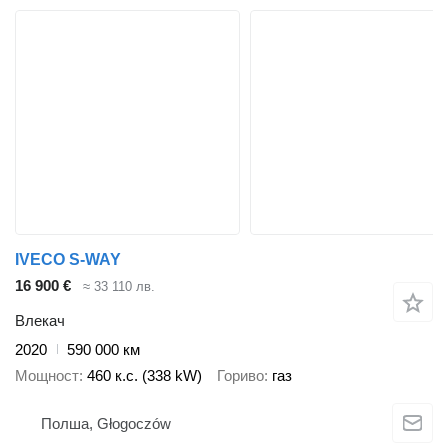
IVECO S-WAY
16 900 €
≈ 33 110 лв.
Влекач
2020
590 000 км
Мощност
460 к.с. (338 kW)
Гориво
газ
Полша, Głogoczów