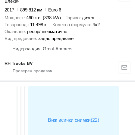
Влекач
2017
899 812 км
Euro 6
Мощност
460 к.с. (338 kW)
Гориво
дизел
Товаропод.
11 498 кг
Колесна формула
4x2
Окачване
ресор/пневматично
Вид предаване
задно предаване
Нидерландия, Groot-Ammers
RH Trucks BV