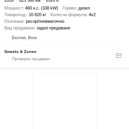
2016
629 960 км
Euro 6
Мощност
460 к.с. (338 kW)
Гориво
дизел
Товаропод.
10 820 кг
Колесна формула
4x2
Окачване
ресор/пневматично
Вид предаване
задно предаване
Белгия, Bree
Smeets & Zonen