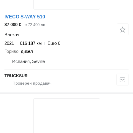
IVECO S-WAY 510
37 000 €
≈ 72 490 лв.
Влекач
2021
616 187 км
Euro 6
Гориво
дизел
Испания, Seville
TRUCKSUR