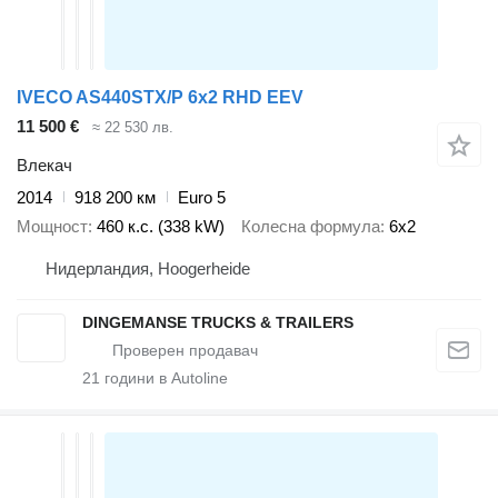
IVECO AS440STX/P 6x2 RHD EEV
11 500 €
≈ 22 530 лв.
Влекач
2014
918 200 км
Euro 5
Мощност
460 к.с. (338 kW)
Колесна формула
6x2
Нидерландия, Hoogerheide
DINGEMANSE TRUCKS & TRAILERS
21
години в Autoline