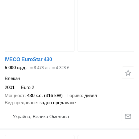
IVECO EuroStar 430
5 000 щ.д.
≈ 8 478 лв.
≈ 4 328 €
Влекач
2001
Euro 2
Мощност
430 к.с. (316 kW)
Гориво
дизел
Вид предаване
задно предаване
Украйна, Велика Омеляна