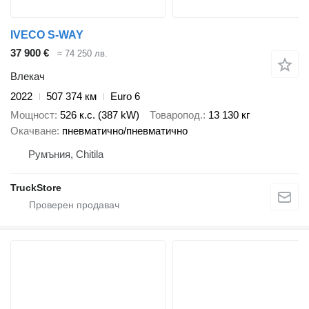
IVECO S-WAY
37 900 €
≈ 74 250 лв.
Влекач
2022
507 374 км
Euro 6
Мощност
526 к.с. (387 kW)
Товаропод.
13 130 кг
Окачване
пневматично/пневматично
Румъния, Chitila
TruckStore