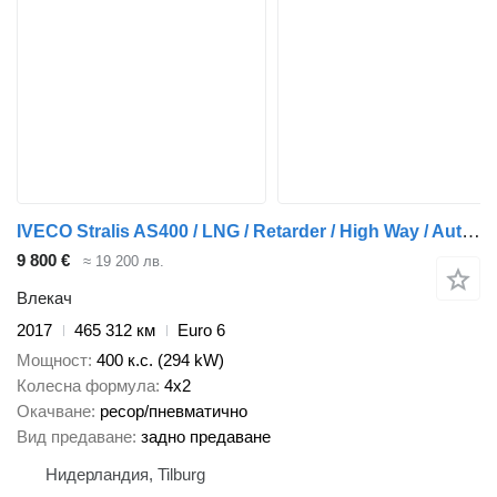
IVECO Stralis AS400 / LNG / Retarder / High Way / Automatic / 465 DKM
9 800 €
≈ 19 200 лв.
Влекач
2017
465 312 км
Euro 6
Мощност
400 к.с. (294 kW)
Колесна формула
4x2
Окачване
ресор/пневматично
Вид предаване
задно предаване
Нидерландия, Tilburg