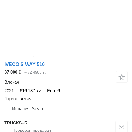
IVECO S-WAY 510
37 000 €
≈ 72 490 лв.
Влекач
2021
616 187 км
Euro 6
Гориво
дизел
Испания, Seville
TRUCKSUR