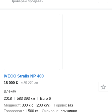
IVECO Stralis NP 400
18 000 €
≈ 35 270 лв.
Влекач
2018
583 393 км
Euro 6
Мощност
399 к.с. (293 kW)
Гориво
газ
Товаропод.
1 500 кг
Окачване
пружинно