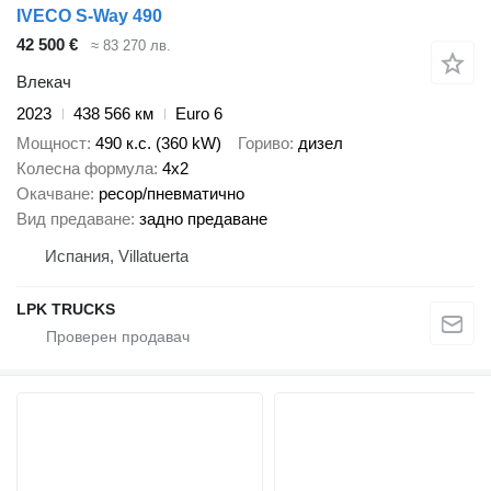
IVECO S-Way 490
42 500 €
≈ 83 270 лв.
Влекач
2023
438 566 км
Euro 6
Мощност
490 к.с. (360 kW)
Гориво
дизел
Колесна формула
4x2
Окачване
ресор/пневматично
Вид предаване
задно предаване
Испания, Villatuerta
LPK TRUCKS