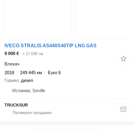
IVECO STRALIS AS440S40T/P LNG GAS
9 000 €
≈ 17 630 лв.
Влекач
2018
249 445 км
Euro 6
Гориво
дизел
Испания, Seville
TRUCKSUR