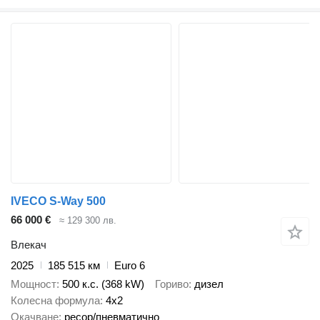
IVECO S-Way 500
66 000 €
≈ 129 300 лв.
Влекач
2025
185 515 км
Euro 6
Мощност
500 к.с. (368 kW)
Гориво
дизел
Колесна формула
4x2
Окачване
ресор/пневматично