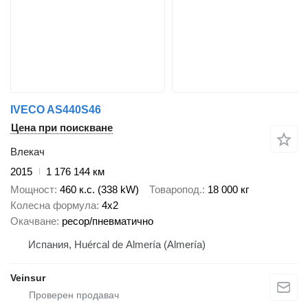
IVECO AS440S46
Цена при поискване
Влекач
2015
1 176 144 км
Мощност
460 к.с. (338 kW)
Товаропод.
18 000 кг
Колесна формула
4x2
Окачване
ресор/пневматично
Испания, Huércal de Almería (Almería)
Veinsur