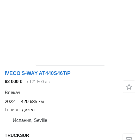
IVECO S-WAY AT440S46T/P
62 000 €
≈ 121 500 лв.
Влекач
2022
420 685 км
Гориво
дизел
Испания, Seville
TRUCKSUR