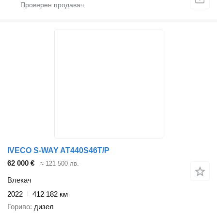
IVECO S-WAY AT440S46T/P
62 000 €
≈ 121 500 лв.
Влекач
2022
412 182 км
Гориво
дизел