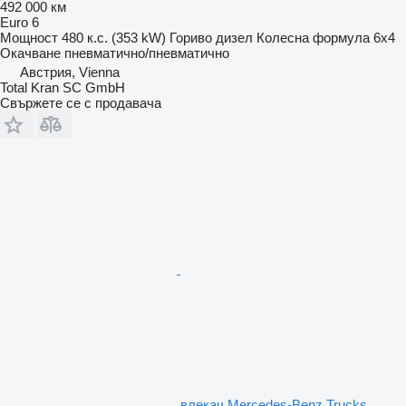
492 000 км
Euro 6
Мощност
480 к.с. (353 kW)
Гориво
дизел
Колесна формула
6x4
Окачване
пневматично/пневматично
Австрия, Vienna
Total Kran SC GmbH
Свържете се с продавача
влекач Mercedes-Benz Trucks