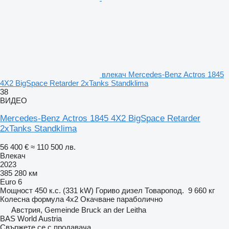
влекач Mercedes-Benz Actros 1845
4X2 BigSpace Retarder 2xTanks Standklima
38
ВИДЕО
Mercedes-Benz Actros 1845 4X2 BigSpace Retarder
2xTanks Standklima
56 400 €
≈ 110 500 лв.
Влекач
2023
385 280 км
Euro 6
Мощност
450 к.с. (331 kW)
Гориво
дизел
Товаропод.
9 660 кг
Колесна формула
4x2
Окачване
параболично
Австрия, Gemeinde Bruck an der Leitha
BAS World Austria
Свържете се с продавача