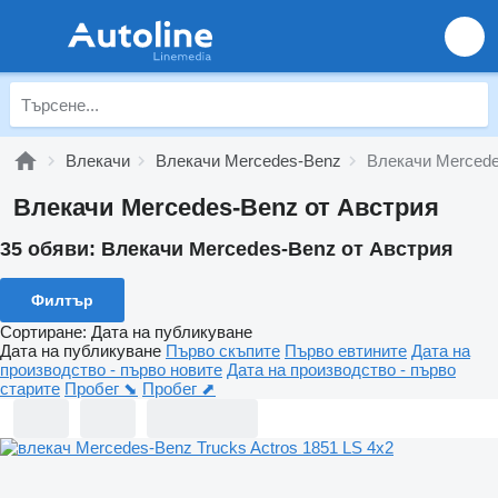
Влекачи
Влекачи Mercedes-Benz
Влекачи Mercede
Влекачи Mercedes-Benz от Австрия
35 обяви:
Влекачи Mercedes-Benz от Австрия
Филтър
Сортиране
:
Дата на публикуване
Дата на публикуване
Първо скъпите
Първо евтините
Дата на
производство - първо новите
Дата на производство - първо
старите
Пробег ⬊
Пробег ⬈