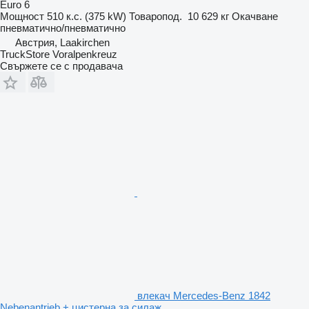
Euro 6
Мощност
510 к.с. (375 kW)
Товаропод.
10 629 кг
Окачване
пневматично/пневматично
Австрия, Laakirchen
TruckStore Voralpenkreuz
Свържете се с продавача
влекач Mercedes-Benz 1842
Nebenantrieb + цистерна за силаж