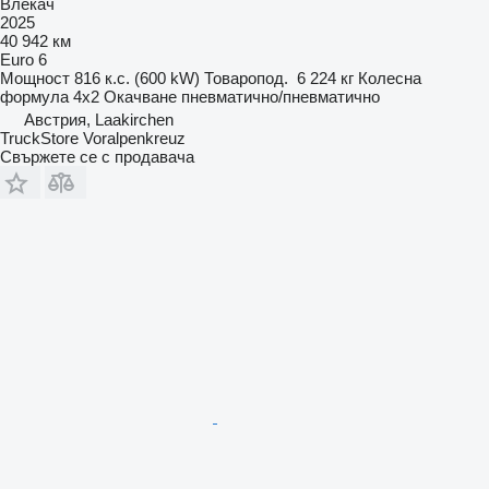
Влекач
2025
40 942 км
Euro 6
Мощност
816 к.с. (600 kW)
Товаропод.
6 224 кг
Колесна
формула
4x2
Окачване
пневматично/пневматично
Австрия, Laakirchen
TruckStore Voralpenkreuz
Свържете се с продавача