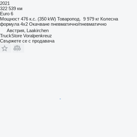
2021
322 539 км
Euro 6
Мощност
476 к.с. (350 kW)
Товаропод.
9 979 кг
Колесна
формула
4x2
Окачване
пневматично/пневматично
Австрия, Laakirchen
TruckStore Voralpenkreuz
Свържете се с продавача