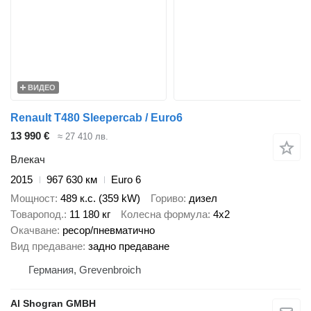
ВИДЕО
Renault T480 Sleepercab / Euro6
13 990 €
≈ 27 410 лв.
Влекач
2015
967 630 км
Euro 6
Мощност
489 к.с. (359 kW)
Гориво
дизел
Товаропод.
11 180 кг
Колесна формула
4x2
Окачване
ресор/пневматично
Вид предаване
задно предаване
Германия, Grevenbroich
Al Shogran GMBH