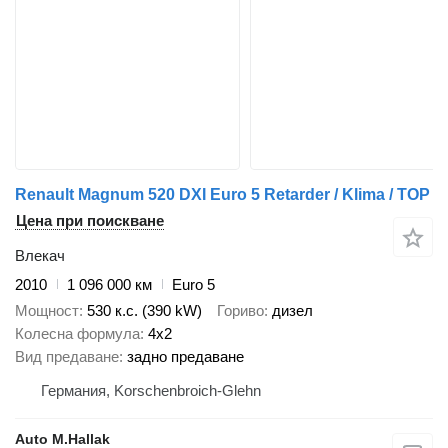
Renault Magnum 520 DXI Euro 5 Retarder / Klima / TOP
Цена при поискване
Влекач
2010
1 096 000 км
Euro 5
Мощност
530 к.с. (390 kW)
Гориво
дизел
Колесна формула
4x2
Вид предаване
задно предаване
Германия, Korschenbroich-Glehn
Auto M.Hallak