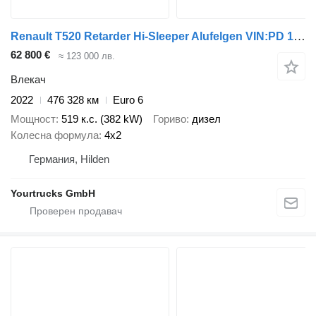
Renault T520 Retarder Hi-Sleeper Alufelgen VIN:PD 10Stk
62 800 €
≈ 123 000 лв.
Влекач
2022
476 328 км
Euro 6
Мощност
519 к.с. (382 kW)
Гориво
дизел
Колесна формула
4x2
Германия, Hilden
Yourtrucks GmbH