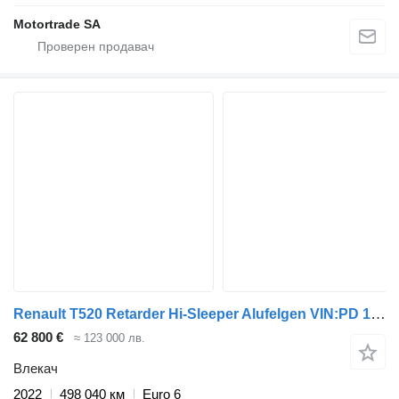
Motortrade SA
Renault T520 Retarder Hi-Sleeper Alufelgen VIN:PD 10Stk
62 800 €
≈ 123 000 лв.
Влекач
2022
498 040 км
Euro 6