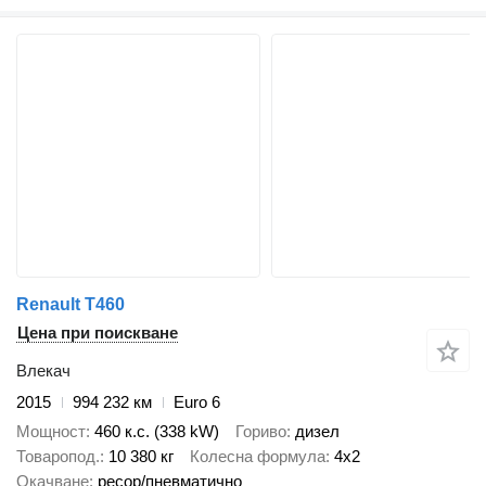
Renault T460
Цена при поискване
Влекач
2015
994 232 км
Euro 6
Мощност
460 к.с. (338 kW)
Гориво
дизел
Товаропод.
10 380 кг
Колесна формула
4x2
Окачване
ресор/пневматично