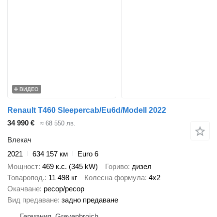
ВИДЕО
Renault T460 Sleepercab/Eu6d/Modell 2022
34 990 €
≈ 68 550 лв.
Влекач
2021
634 157 км
Euro 6
Мощност
469 к.с. (345 kW)
Гориво
дизел
Товаропод.
11 498 кг
Колесна формула
4x2
Окачване
ресор/ресор
Вид предаване
задно предаване
Германия, Grevenbroich