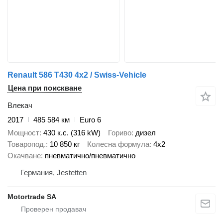
Renault 586 T430 4x2 / Swiss-Vehicle
Цена при поискване
Влекач
2017
485 584 км
Euro 6
Мощност
430 к.с. (316 kW)
Гориво
дизел
Товаропод.
10 850 кг
Колесна формула
4x2
Окачване
пневматично/пневматично
Германия, Jestetten
Motortrade SA