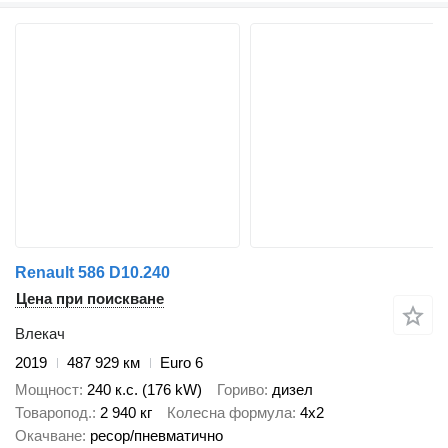
Renault 586 D10.240
Цена при поискване
Влекач
2019
487 929 км
Euro 6
Мощност
240 к.с. (176 kW)
Гориво
дизел
Товаропод.
2 940 кг
Колесна формула
4x2
Окачване
ресор/пневматично