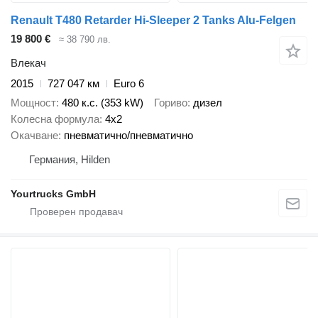
Renault T480 Retarder Hi-Sleeper 2 Tanks Alu-Felgen
19 800 €
≈ 38 790 лв.
Влекач
2015
727 047 км
Euro 6
Мощност
480 к.с. (353 kW)
Гориво
дизел
Колесна формула
4x2
Окачване
пневматично/пневматично
Германия, Hilden
Yourtrucks GmbH