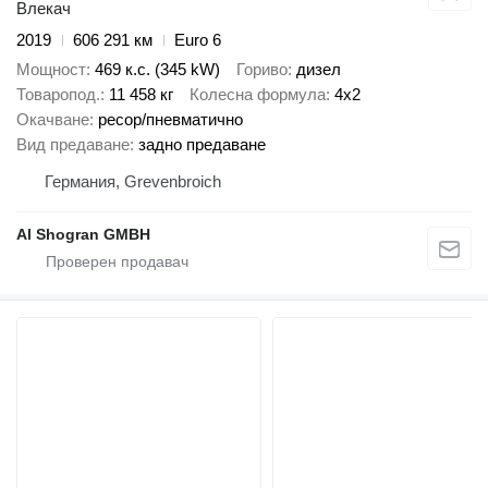
Влекач
2019
606 291 км
Euro 6
Мощност
469 к.с. (345 kW)
Гориво
дизел
Товаропод.
11 458 кг
Колесна формула
4x2
Окачване
ресор/пневматично
Вид предаване
задно предаване
Германия, Grevenbroich
Al Shogran GMBH