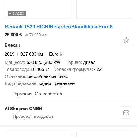
ВИДЕО
Renault T520 HIGH/Retarder/Standklima/Euro6
25 990 €
≈ 50 920 лв.
Влекач
2019
927 633 км
Euro 6
Мощност
530 к.с. (390 kW)
Гориво
дизел
Товаропод.
10 465 кг
Колесна формула
4x2
Окачване
ресор/пневматично
Вид предаване
задно предаване
Германия, Grevenbroich
Al Shogran GMBH