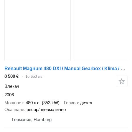
Renault Magnum 480 DXI / Manual Gearbox / Klima / Top Condition
8 500 €
≈ 16 650 лв.
Влекач
2006
Мощност
480 к.с. (353 kW)
Гориво
дизел
Окачване
ресор/пневматично
Германия, Hamburg