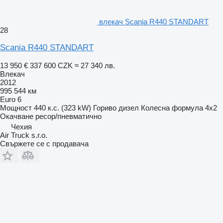
влекач Scania R440 STANDART
28
Scania R440 STANDART
13 950 €
337 600 CZK
≈ 27 340 лв.
Влекач
2012
995 544 км
Euro 6
Мощност
440 к.с. (323 kW)
Гориво
дизел
Колесна формула
4x2
Окачване
ресор/пневматично
Чехия
Air Truck s.r.o.
Свържете се с продавача