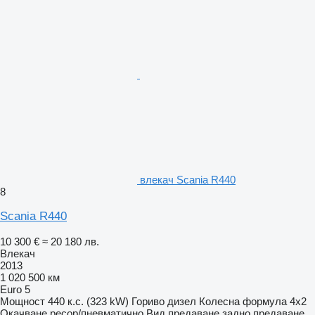
влекач Scania R440
8
Scania R440
10 300 €
≈ 20 180 лв.
Влекач
2013
1 020 500 км
Euro 5
Мощност
440 к.с. (323 kW)
Гориво
дизел
Колесна формула
4x2
Окачване
ресор/пневматично
Вид предаване
задно предаване