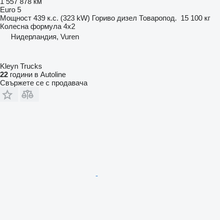
1 557 878 км
Euro 5
Мощност
439 к.с. (323 kW)
Гориво
дизел
Товаропод.
15 100 кг
Колесна формула
4x2
Нидерландия, Vuren
Kleyn Trucks
22
години в Autoline
Свържете се с продавача