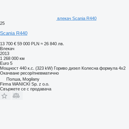
влекач Scania R440
25
Scania R440
13 700 €
59 000 PLN
≈ 26 840 лв.
Влекач
2013
1 268 000 км
Euro 5
Мощност
440 к.с. (323 kW)
Гориво
дизел
Колесна формула
4x2
Окачване
ресор/пневматично
Полша, Mogilany
Firma WANICKI Sp. z o.o.
Свържете се с продавача