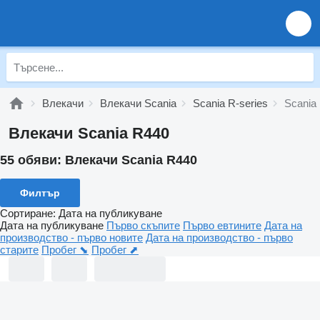
Влекачи
Влекачи Scania
Scania R-series
Scania
Влекачи Scania R440
55 обяви:
Влекачи Scania R440
Филтър
Сортиране
:
Дата на публикуване
Дата на публикуване
Първо скъпите
Първо евтините
Дата на
производство - първо новите
Дата на производство - първо
старите
Пробег ⬊
Пробег ⬈