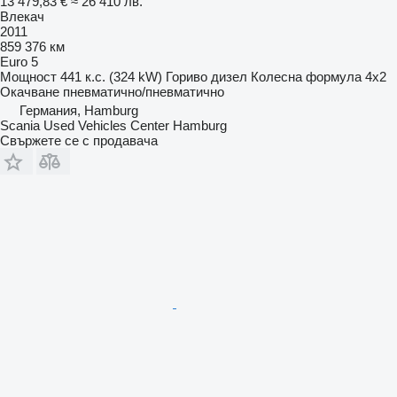
13 479,83 €
≈ 26 410 лв.
Влекач
2011
859 376 км
Euro 5
Мощност
441 к.с. (324 kW)
Гориво
дизел
Колесна формула
4x2
Окачване
пневматично/пневматично
Германия, Hamburg
Scania Used Vehicles Center Hamburg
Свържете се с продавача