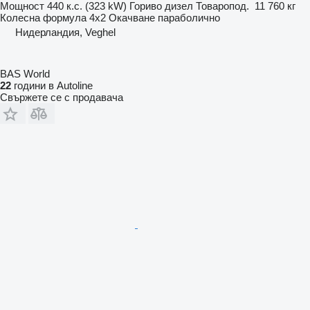
Мощност
440 к.с. (323 kW)
Гориво
дизел
Товаропод.
11 760 кг
Колесна формула
4x2
Окачване
параболично
Нидерландия, Veghel
BAS World
22
години в Autoline
Свържете се с продавача