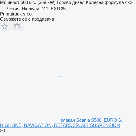
Мощност
500 к.с. (368 kW)
Гориво
дизел
Колесна формула
4x2
Чехия, Highway D11, EXIT25
Primatruck s.r.o.
Свържете се с продавача
влекач Scania S500, EURO 6,
HIGHLINE, NAVIGATION, RETARDER, AIR SUSPENSION
20