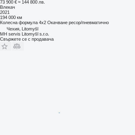
73 900 €
≈ 144 800 лв.
Влекач
2021
194 000 км
Колесна формула
4x2
Окачване
ресор/пневматично
Чехия, Litomyšl
MH servis Litomyšl s.r.o.
Свържете се с продавача