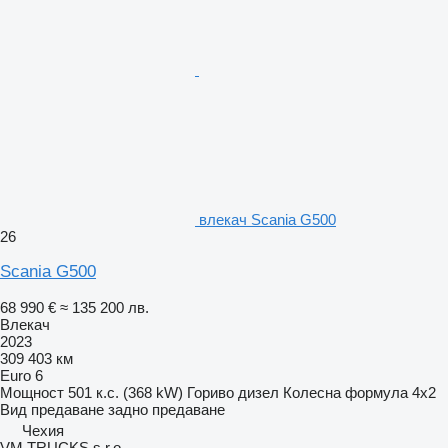
влекач Scania G500
26
Scania G500
68 990 €
≈ 135 200 лв.
Влекач
2023
309 403 км
Euro 6
Мощност
501 к.с. (368 kW)
Гориво
дизел
Колесна формула
4x2
Вид предаване
задно предаване
Чехия
VM TRUCKS s.r.o.