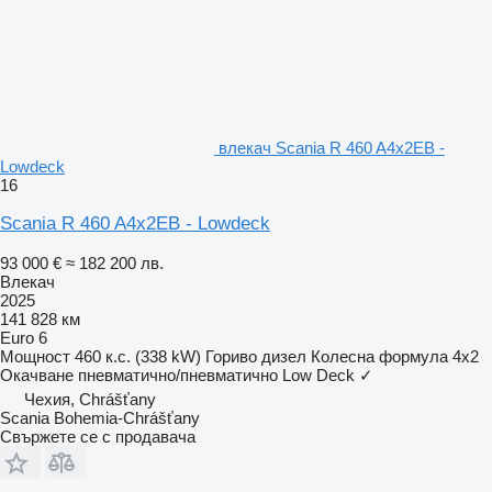
влекач Scania R 460 A4x2EB -
Lowdeck
16
Scania R 460 A4x2EB - Lowdeck
93 000 €
≈ 182 200 лв.
Влекач
2025
141 828 км
Euro 6
Мощност
460 к.с. (338 kW)
Гориво
дизел
Колесна формула
4x2
Окачване
пневматично/пневматично
Low Deck
✓
Чехия, Chrášťany
Scania Bohemia-Chrášťany
Свържете се с продавача