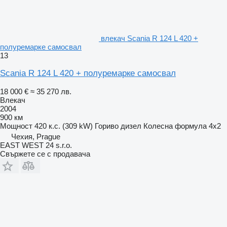
влекач Scania R 124 L 420 +
полуремарке самосвал
13
Scania R 124 L 420 + полуремарке самосвал
18 000 €
≈ 35 270 лв.
Влекач
2004
900 км
Мощност
420 к.с. (309 kW)
Гориво
дизел
Колесна формула
4x2
Чехия, Prague
EAST WEST 24 s.r.o.
Свържете се с продавача