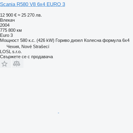
Scania R580 V8 6x4 EURO 3
12 900 €
≈ 25 270 лв.
Влекач
2004
775 800 км
Euro 3
Мощност
580 к.с. (426 kW)
Гориво
дизел
Колесна формула
6x4
Чехия, Nové Strašecí
LOSL s.r.o.
Свържете се с продавача