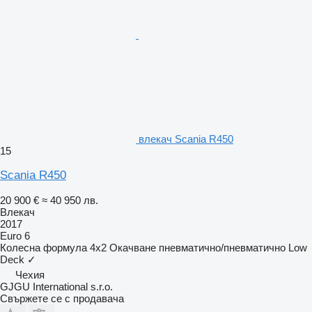
влекач Scania R450
15
Scania R450
20 900 €
≈ 40 950 лв.
Влекач
2017
Euro 6
Колесна формула
4x2
Окачване
пневматично/пневматично
Low
Deck
✓
Чехия
GJGU International s.r.o.
Свържете се с продавача