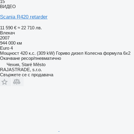
15
ВИДЕО
Scania R420 retarder
11 590 €
≈ 22 710 лв.
Влекач
2007
944 000 км
Euro 4
Мощност
420 к.с. (309 kW)
Гориво
дизел
Колесна формула
6x2
Окачване
ресор/пневматично
Чехия, Staré Město
RAJASTRADE, s.r.o.
Свържете се с продавача