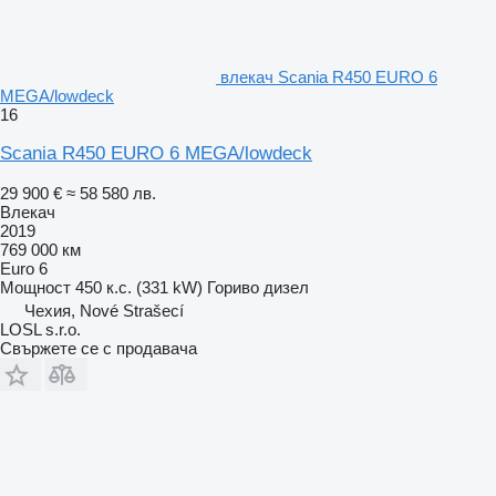
влекач Scania R450 EURO 6
MEGA/lowdeck
16
Scania R450 EURO 6 MEGA/lowdeck
29 900 €
≈ 58 580 лв.
Влекач
2019
769 000 км
Euro 6
Мощност
450 к.с. (331 kW)
Гориво
дизел
Чехия, Nové Strašecí
LOSL s.r.o.
Свържете се с продавача