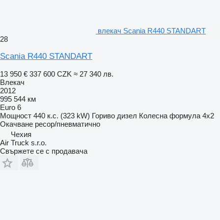
влекач Scania R440 STANDART
28
Scania R440 STANDART
13 950 €
337 600 CZK
≈ 27 340 лв.
Влекач
2012
995 544 км
Euro 6
Мощност
440 к.с. (323 kW)
Гориво
дизел
Колесна формула
4x2
Окачване
ресор/пневматично
Чехия
Air Truck s.r.o.
Свържете се с продавача