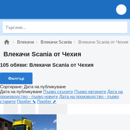
Влекачи
Влекачи Scania
Влекачи Scania от Чехия
Влекачи Scania от Чехия
105 обяви:
Влекачи Scania от Чехия
Филтър
Сортиране
:
Дата на публикуване
Дата на публикуване
Първо скъпите
Първо евтините
Дата на
производство - първо новите
Дата на производство - първо
старите
Пробег ⬊
Пробег ⬈