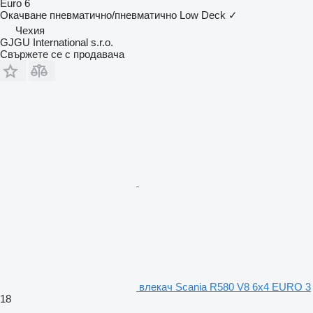
Euro 6
Окачване
пневматично/пневматично
Low Deck
✓
Чехия
GJGU International s.r.o.
Свържете се с продавача
влекач Scania R580 V8 6x4 EURO 3
18