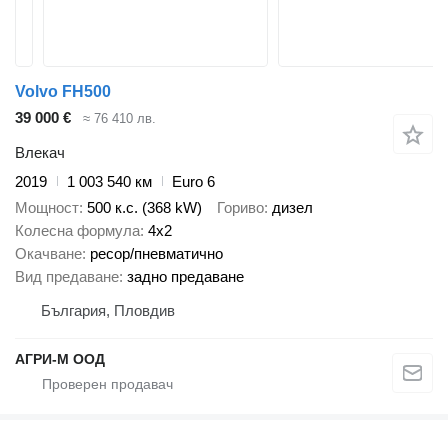
Volvo FH500
39 000 €
≈ 76 410 лв.
Влекач
2019
1 003 540 км
Euro 6
Мощност
500 к.с. (368 kW)
Гориво
дизел
Колесна формула
4x2
Окачване
ресор/пневматично
Вид предаване
задно предаване
България, Пловдив
АГРИ-М ООД