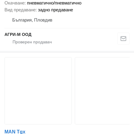
Окачване
пневматично/пневматично
Вид предаване
задно предаване
България, Пловдив
АГРИ-М ООД
MAN Tgx