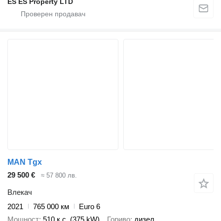
ES ES Property LTD
MAN Tgx
29 500 €
≈ 57 800 лв.
Влекач
2021
765 000 км
Euro 6
Мощност
510 к.с. (375 kW)
Гориво
дизел