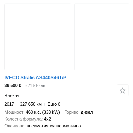
IVECO Stralis AS440S46T/P
36 500 €
≈ 71 510 лв.
Влекач
2017
327 650 км
Euro 6
Мощност
460 к.с. (338 kW)
Гориво
дизел
Колесна формула
4x2
Окачване
пневматично/пневматично