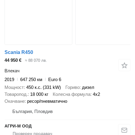
Scania R450
44 950 €
≈ 88 070 лв.
Влекач
2019
647 250 км
Euro 6
Мощност
450 к.с. (331 kW)
Гориво
дизел
Товаропод.
18 000 кг
Колесна формула
4x2
Окачване
ресор/пневматично
България, Пловдив
АГРИ-М ООД