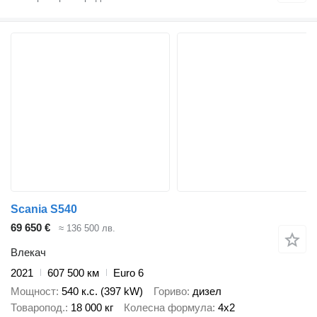
Scania S540
69 650 €
≈ 136 500 лв.
Влекач
2021
607 500 км
Euro 6
Мощност
540 к.с. (397 kW)
Гориво
дизел
Товаропод.
18 000 кг
Колесна формула
4x2