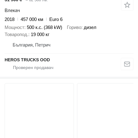
Влекач
2018
457 000 км
Euro 6
Мощност
500 к.с. (368 kW)
Гориво
дизел
Товаропод.
19 000 кг
България, Петрич
HEROS TRUCKS OOD