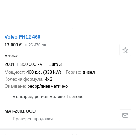
Volvo FH12 460
13 000 €
≈ 25 470 лв.
Влекач
2004
850 000 км
Euro 3
Мощност
460 к.с. (338 kW)
Гориво
дизел
Колесна формула
4x2
Окачване
ресор/пневматично
България, регион Велико Търново
MAT-2001 OOD