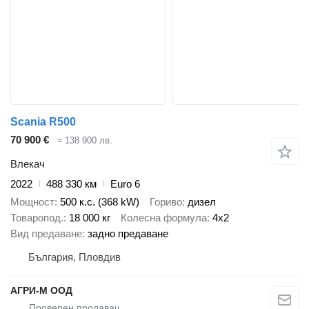
Scania R500
70 900 €
≈ 138 900 лв.
Влекач
2022
488 330 км
Euro 6
Мощност
500 к.с. (368 kW)
Гориво
дизел
Товаропод.
18 000 кг
Колесна формула
4x2
Вид предаване
задно предаване
България, Пловдив
АГРИ-М ООД