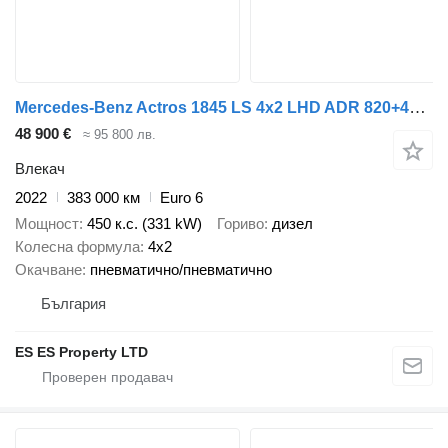
Mercedes-Benz Actros 1845 LS 4x2 LHD ADR 820+480 tanks
48 900 €
≈ 95 800 лв.
Влекач
2022
383 000 км
Euro 6
Мощност
450 к.с. (331 kW)
Гориво
дизел
Колесна формула
4x2
Окачване
пневматично/пневматично
България
ES ES Property LTD