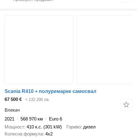
Scania R410 + полуремарке самосвал
67 500 €
≈ 132 200 лв.
Влекач
2021
568 970 км
Euro 6
Мощност
410 к.с. (301 kW)
Гориво
дизел
Колесна формула
4x2