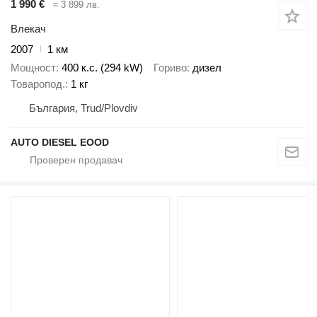
1 990 €
≈ 3 899 лв.
Влекач
2007
1 км
Мощност
400 к.с. (294 kW)
Гориво
дизел
Товаропод.
1 кг
България, Trud/Plovdiv
AUTO DIESEL EOOD