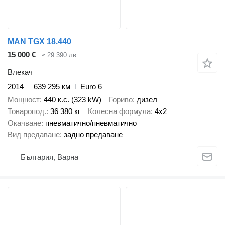
MAN TGX 18.440
15 000 €
≈ 29 390 лв.
Влекач
2014
639 295 км
Euro 6
Мощност
440 к.с. (323 kW)
Гориво
дизел
Товаропод.
36 380 кг
Колесна формула
4x2
Окачване
пневматично/пневматично
Вид предаване
задно предаване
България, Варна