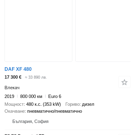
DAF XF 480
17 300 €
≈ 33 890 лв.
Влекач
2019
800 000 км
Euro 6
Мощност
480 к.с. (353 kW)
Гориво
дизел
Окачване
пневматично/пневматично
България, София