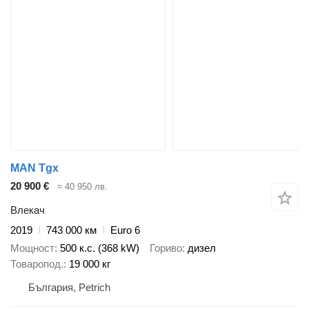
MAN Tgx
20 900 €
≈ 40 950 лв.
Влекач
2019
743 000 км
Euro 6
Мощност
500 к.с. (368 kW)
Гориво
дизел
Товаропод.
19 000 кг
България, Petrich