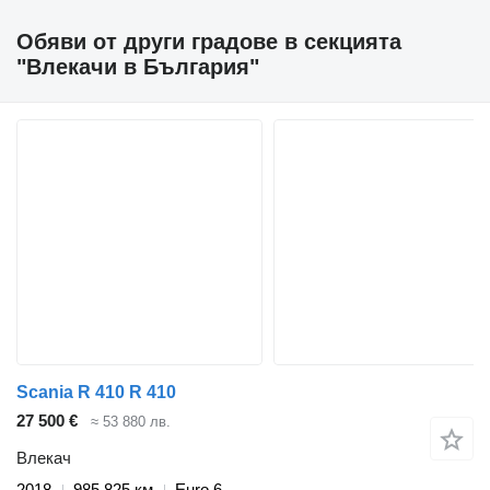
Обяви от други градове в секцията
"Влекачи в България"
Scania R 410 R 410
27 500 €
≈ 53 880 лв.
Влекач
2018
985 825 км
Euro 6