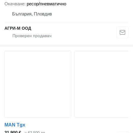
Окачване
ресор/пневматично
България, Пловдив
АГРИ-М ООД
MAN Tgx
31 900 €
≈ 62 500 лв.