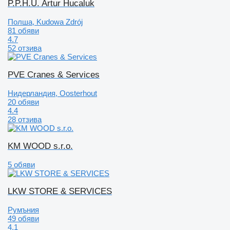
P.P.H.U. Artur Hucaluk
Полша, Kudowa Zdrój
81 обяви
4.7
52 отзива
PVE Cranes & Services
Нидерландия, Oosterhout
20 обяви
4.4
28 отзива
KM WOOD s.r.o.
5 обяви
LKW STORE & SERVICES
Румъния
49 обяви
4.1