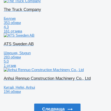
The Truck Company
Белгия
353 обяви
4.3
161 отзива
ATS Sweden AB
Швеция, Stugun
283 обяви
5.0
1 отзив
Anhui Rennuo Construction Machinery Co., Ltd
Китай, Hefei, Anhui
194 обяви
Следваща