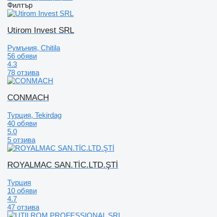
Филтър
Utirom Invest SRL
Румъния, Chitila
56 обяви
4.3
78 отзива
CONMACH
Турция, Tekirdag
40 обяви
5.0
5 отзива
ROYALMAC SAN.TİC.LTD.ŞTİ
Турция
10 обяви
4.7
47 отзива