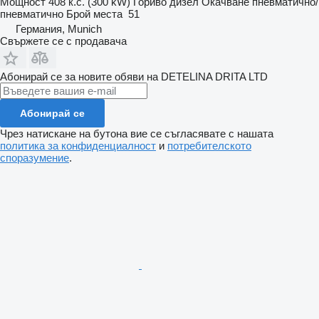
Мощност
408 к.с. (300 kW)
Гориво
дизел
Окачване
пневматично/
пневматично
Брой места
51
Германия, Munich
Свържете се с продавача
Абонирай се за новите обяви на DETELINA DRITA LTD
Абонирай се
Чрез натискане на бутона вие се съгласявате с нашата
политика за конфиденциалност
и
потребителското
споразумение
.