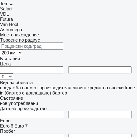
Temsa
Safari
VDL
Futura
Van Hool
Astromega
Местонахождение
Търсене по радиус
България
Цена
–
Вид на обявата
продажба
наем
от производителя
лизинг
кредит
на вноски
trade-
in (бартер с доплащане)
бартер
Състояние
нов
употребявани
Дата на производство
–
Евро
Euro 6
Euro 7
Пробег