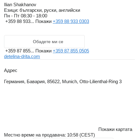
висококвалифициран екип от професионалисти. Фирмата
Ilian Shakhanov
непрекъснато разширява и модернизира автопарка си, с цел
Езици:
български, руски, английски
Пн - Пт
08:30 - 18:00
повишаване нивото и качеството на обслужване на своите
+359 88 933...
Покажи
+359 88 933 0303
клиенти и бизнес партньори.
Обадете ми се
„
Детелина Дрита
” ЕООД предлага широк спектър от услуги:
+359 87 855...
Покажи
+359 87 855 0505
detelina-drita.com
- Превози в страната и чужбина;
- Трансфери от/до аерогари, пристанища, курорти, хотели,
Адрес
изложения, гранични пунктове;
- Училищен туризъм;
Германия, Бавария, 85622, Munich, Otto-Lilienthal-Ring 3
- Специализиран превоз;
- Транспортни услуги за бизнес пътувания, ВИП и др.;
- Конференции,служебни срещи и др. мероприятия;
- Регионален туризъм и посещение на църкви, манастири и
др.;
- Екологичен и спортен туризъм;
Покажи картата
Местно време на продавача: 10:58 (CEST)
- Наем на лек автомобил, миниван, микробус или автобус за