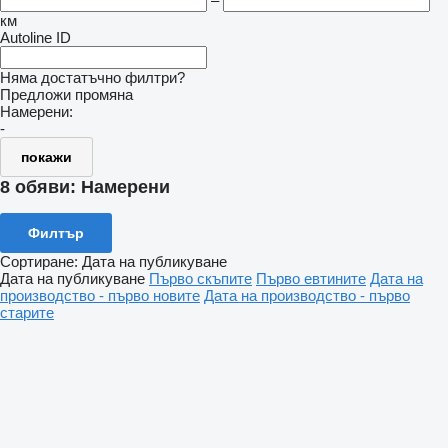
–
км
Autoline ID
Няма достатъчно филтри?
Предложи промяна
Намерени:
-
покажи
8 обяви:
Намерени
Филтър
Сортиране
:
Дата на публикуване
Дата на публикуване
Първо скъпите
Първо евтините
Дата на
производство - първо новите
Дата на производство - първо
старите