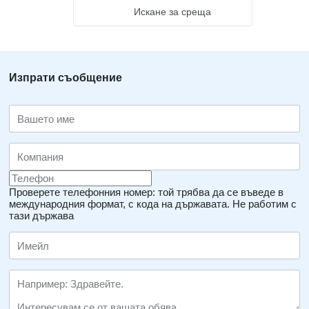
“сити тур” или “шопинг”;
Искане за среща
- Превоз на деца и ученици до учебно заведение и обратно;
- Превоз на служители на фирми и организации от/до
работното им място /ведомствен превоз/.
Изпрати съобщение
* Цените са по договаряне.
* Специални отстъпки за постоянни клиенти.
Проверете телефонния номер: той трябва да се въведе в
международния формат, с кода на държавата.
Не работим с
тази държава