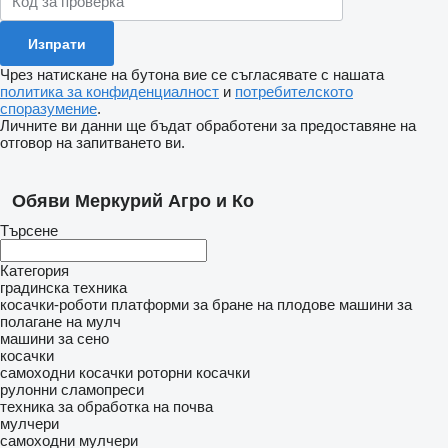
Чрез натискане на бутона вие се съгласявате с нашата
политика за конфиденциалност
и
потребителското
споразумение
.
Личните ви данни ще бъдат обработени за предоставяне на
отговор на запитването ви.
Обяви Меркурий Агро и Ко
Търсене
Категория
градинска техника
косачки-роботи
платформи за бране на плодове
машини за
полагане на мулч
машини за сено
косачки
самоходни косачки
роторни косачки
рулонни сламопреси
техника за обработка на почва
мулчери
самоходни мулчери