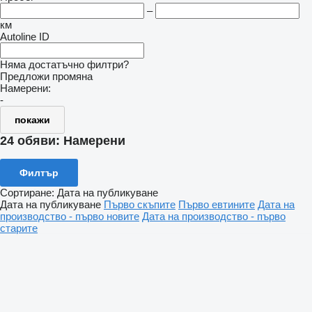
–
км
Autoline ID
Няма достатъчно филтри?
Предложи промяна
Намерени:
-
покажи
24 обяви:
Намерени
Филтър
Сортиране
:
Дата на публикуване
Дата на публикуване
Първо скъпите
Първо евтините
Дата на
производство - първо новите
Дата на производство - първо
старите