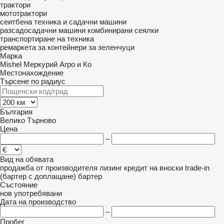
трактори
мототрактори
сеитбена техника и садачни машини
разсадосадачни машини
комбинирани сеялки
транспортиране на техника
ремаркета за контейнери за зеленчуци
Марка
Mishel
Меркурий Агро и Ко
Местонахождение
Търсене по радиус
България
Велико Търново
Цена
–
Вид на обявата
продажба
от производителя
лизинг
кредит
на вноски
trade-in
(бартер с доплащане)
бартер
Състояние
нов
употребявани
Дата на производство
–
Пробег