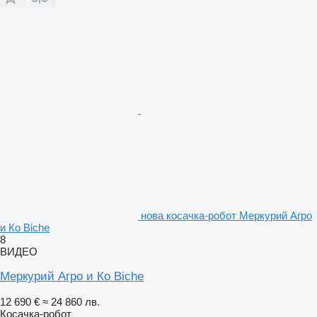
нова косачка-робот Меркурий Агро
и Ко Biche
8
ВИДЕО
Меркурий Агро и Ко Biche
12 690 €
≈ 24 860 лв.
Косачка-робот