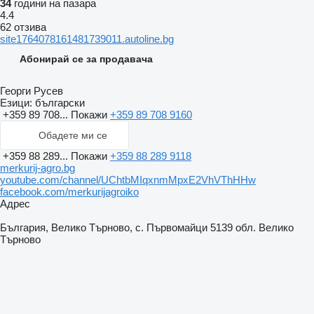
34
години на пазара
4.4
62 отзива
site1764078161481739011.autoline.bg
Абонирай се за продавача
Георги Русев
Езици:
български
+359 89 708...
Покажи
+359 89 708 9160
Обадете ми се
+359 88 289...
Покажи
+359 88 289 9118
merkurij-agro.bg
youtube.com/channel/UChtbMIqxnmMpxE2VhVThHHw
facebook.com/merkurijagroiko
Адрес
България, Велико Търново, с. Първомайци 5139 обл. Велико
Търново