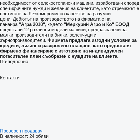
необходимост от селскостопански машини, изработвани според
специфичните нужди и желания на клиентите, като стремежът е
постигане на безкомпромисно качество на разумни
цени.
Дебютът на производството на фирмата е на
панаира
"Агра 2018"
, където
"
Меркурий Агро и Ко
" ЕООД
представи 12 различни модели машини, предназначени за
малки производители на билки, зеленчуци и
зърнопроизводители.
Фирмата предлага изгодни условия за
кредити, лизинг и разсрочено плащане, като предоставя
фирмено финансиране с изготвяне на индивидуален
погасителен план съобразен с нуждите на клиента.
По-подробно
Контакти
Проверен продавач
В наличност:
24 обяви