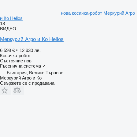
нова косачка-робот Меркурий Агро
и Ко Helios
18
ВИДЕО
Меркурий Агро и Ко Helios
6 599 €
≈ 12 930 лв.
Косачка-робот
Състояние
нов
Гъсенична система
✓
България, Велико Търново
Меркурий Агро и Ко
Свържете се с продавача