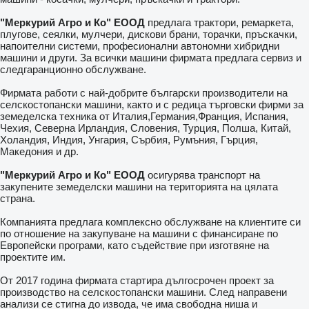
"
Меркурий Агро и Ко
" ЕООД
предлага трактори, ремаркета,
плугове, сеялки, мулчери, дискови брани, торачки, пръскачки,
напоителни системи, професионални автономни хибридни
машини и други. За всички машини фирмата предлага сервиз и
следгаранционно обслужване.
Фирмата работи с най-добрите български производители на
селскостопански машини, както и с редица търговски фирми за
земеделска техника от Италия,Германия,Франция, Испания,
Чехия, Северна Ирландия, Словения, Турция, Полша, Китай,
Холандия, Индия, Унгария, Сърбия, Румъния, Гърция,
Македония и др.
"
Меркурий Агро и Ко
" ЕООД
осигурява транспорт на
закупените земеделски машини на територията на цялата
страна.
Компанията предлага комплексно обслужване на клиентите си
по отношение на закупуване на машини с финансиране по
Европейски програми, като съдействие при изготвяне на
проектите им.
От 2017 година фирмата стартира дългосрочен проект за
производство на селскостопански машини. След направени
анализи се стигна до извода, че има свободна ниша и