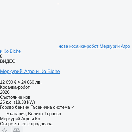
нова косачка-робот Меркурий Агро
и Ко Biche
8
ВИДЕО
Меркурий Агро и Ко Biche
12 690 €
≈ 24 860 лв.
Косачка-робот
2026
Състояние
нов
25 к.с. (18.38 kW)
Гориво
бензин
Гъсенична система
✓
България, Велико Търново
Меркурий Агро и Ко
Свържете се с продавача