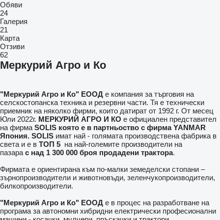
Обяви
24
Галерия
21
Карта
Отзиви
62
Меркурий Агро и Ко
"
Меркурий Агро и Ко
" ЕООД
e компания за търговия на
селскостопанска техника и резервни части. Тя е технически
приемник на няколко фирми, които датират от 1992 г. От месец
Юли 2022г.
МЕРКУРИЙ АГРО И КО
е официален представител
на фирма
SOLIS която е в партньоство с фирма YANMAR
Япония. SOLIS
имат най - голямата производствена фабрика в
света и
е в
ТОП 5
на най-големите производители на
пазарa
с
над 1 300 000 броя продадени трактора
.
Фирмата е ориентирана към по-малки земеделски стопани –
зърнопроизводители и животновъди, зеленчукопроизводители,
билкопроизводители.
"
Меркурий Агро и Ко
" ЕООД
е в процес на разработване на
програма за автономни хибридни електрически професионални
машини - косачки, мулчери, пръскачки и трактори.