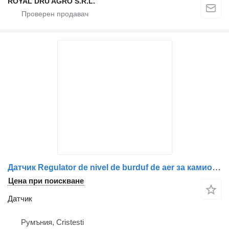
ROYAL DRU AGRO S.R.L.
Датчик Regulator de nivel de burduf de aer за камион Renault 81259370016, 8125937-0016, 1379941, 1398840, 0005424018, A0005424018, A0005424080, 0005424080, 1305844, 1505287, 5010143095, 98472878
Цена при поискване
Датчик
Румъния, Cristesti