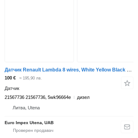
Датчик Renault Lambda 8 wires, White Yellow Black Grey Blue Orange Red Green 21567736 за камион Renault Midlum
100 €
≈ 195,90 лв.
Датчик
21567736 21567736, 5wk96664e
дизел
Литва, Utena
Euro Impex Utena, UAB