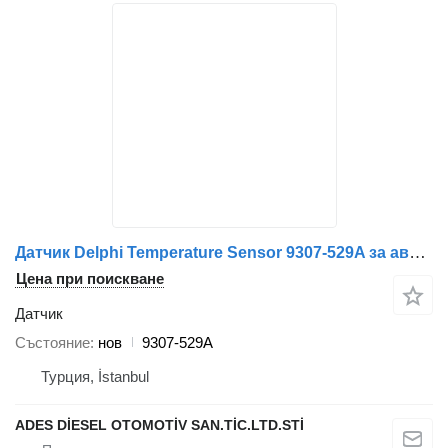
Датчик Delphi Temperature Sensor 9307-529A за автомобил Renault
Цена при поискване
Датчик
Състояние
нов
9307-529A
Турция, İstanbul
ADES DİESEL OTOMOTİV SAN.TİC.LTD.STİ