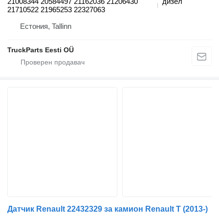
21008344 20584497 21162036 21206430
дизел
21710522 21965253 22327063
Естония, Tallinn
TruckParts Eesti OÜ
Датчик Renault 22432329 за камион Renault T (2013-)