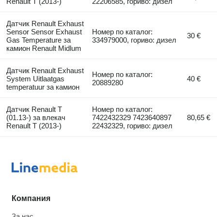
Renault T (2013-)
22206585, гориво: дизел
Датчик Renault Exhaust
Sensor Sensor Exhaust
Номер по каталог:
30 €
Gas Temperature за
334979000, гориво: дизел
камион Renault Midlum
Датчик Renault Exhaust
Номер по каталог:
System Uitlaatgas
40 €
20889280
temperatuur за камион
Датчик Renault T
Номер по каталог:
(01.13-) за влекач
7422432329 7423640897
80,65 €
Renault T (2013-)
22432329, гориво: дизел
Компания
За нас