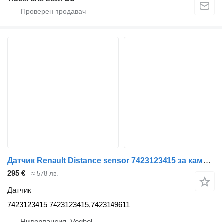
Датчик Renault Distance sensor 7423123415 за камион Renault
295 €
≈ 578 лв.
Датчик
7423123415 7423123415,7423149611
Нидерландия, Veghel