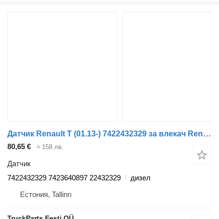
Датчик Renault T (01.13-) 7422432329 за влекач Renault T (2013-)
80,65 €
≈ 158 лв.
Датчик
7422432329 7423640897 22432329
дизел
Естония, Tallinn
TruckParts Eesti OÜ