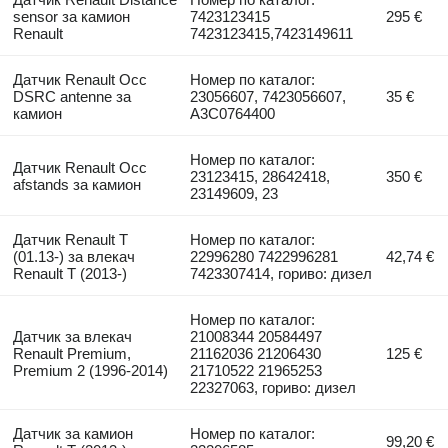
sensor за камион
7423123415
295 €
Renault
7423123415,7423149611
Датчик Renault Occ
Номер по каталог:
DSRC antenne за
23056607, 7423056607,
35 €
камион
A3C0764400
Номер по каталог:
Датчик Renault Occ
23123415, 28642418,
350 €
afstands за камион
23149609, 23
Датчик Renault T
Номер по каталог:
(01.13-) за влекач
22996280 7422996281
42,74 €
Renault T (2013-)
7423307414, гориво: дизел
Номер по каталог:
Датчик за влекач
21008344 20584497
Renault Premium,
21162036 21206430
125 €
Premium 2 (1996-2014)
21710522 21965253
22327063, гориво: дизел
Датчик за камион
Номер по каталог:
99,20 €