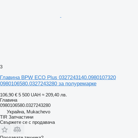
3
Главина BPW ECO Plus 0327243140.0980107320
0980106580.0327243280 за полуремарке
106,90 €
5 500 UAH
≈ 209,40 лв.
Главина
0980106580.0327243280
Украйна, Mukachevo
TIR Запчастини
Свържете се с продавача
Продавате техника?