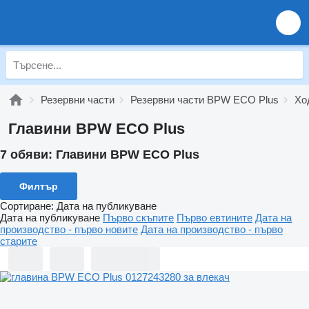
Резервни части
Резервни части BPW ECO Plus
Хо
Главини BPW ECO Plus
7 обяви:
Главини BPW ECO Plus
Филтър
Сортиране
:
Дата на публикуване
Дата на публикуване
Първо скъпите
Първо евтините
Дата на
производство - първо новите
Дата на производство - първо
старите