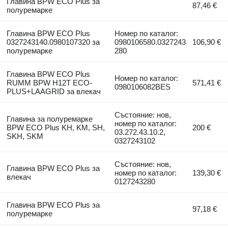
Главина BPW ECO Plus за
87,46 €
полуремарке
Главина BPW ECO Plus
Номер по каталог:
0327243140.0980107320 за
0980106580.0327243
106,90 €
полуремарке
280
Главина BPW ECO Plus
Номер по каталог:
RUMM BPW H12T ECO-
571,41 €
0980106082BES
PLUS+LAAGRID за влекач
Състояние: нов,
Главина за полуремарке
номер по каталог:
BPW ECO Plus KH, KM, SH,
200 €
03.272.43.10.2,
SKH, SKM
0327243102
Състояние: нов,
Главина BPW ECO Plus за
номер по каталог:
139,30 €
влекач
0127243280
Главина BPW ECO Plus за
97,18 €
полуремарке