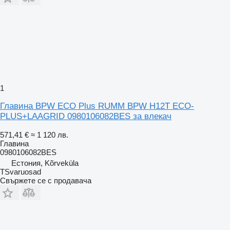
1
Главина BPW ECO Plus RUMM BPW H12T ECO-
PLUS+LAAGRID 0980106082BES за влекач
571,41 €
≈ 1 120 лв.
Главина
0980106082BES
Естония, Kõrveküla
TSvaruosad
Свържете се с продавача