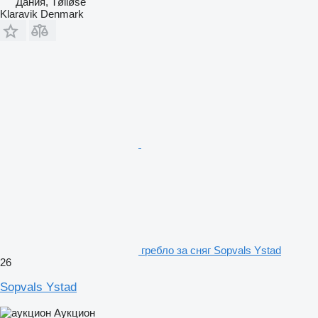
Дания, Tølløse
Klaravik Denmark
гребло за сняг Sopvals Ystad
26
Sopvals Ystad
Аукцион