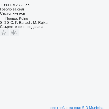
1 390 €
≈ 2 723 лв.
Гребло за сняг
Състояние
нов
Полша, Kolno
SID S.C. P. Banach, M. Rejka
Свържете се с продавача
ново гребло за сняг SID Municipal