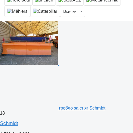
Всички
гребло за сняг Schmidt
18
Schmidt