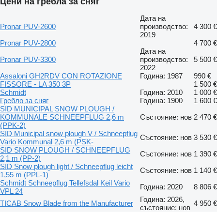
Цени на гребла за сняг
Дата на
Pronar PUV-2600
производство:
4 300 €
2019
Pronar PUV-2800
4 700 €
Дата на
Pronar PUV-3300
производство:
5 500 €
2022
Assaloni GH2RDV CON ROTAZIONE
Година: 1987
990 €
FISSORE - LA 350 3P
1 500 €
Schmidt
Година: 2010
1 000 €
Гребло за сняг
Година: 1900
1 600 €
SID MUNICIPAL SNOW PLOUGH /
KOMMUNALE SCHNEEPFLUG 2,6 m
Състояние: нов
2 470 €
(PPK-2)
SID Municipal snow plough V / Schneepflug
Състояние: нов
3 530 €
Vario Kommunal 2,6 m (PSK-
SID SNOW PLOUGH / SCHNEEPFLUG
Състояние: нов
1 390 €
2,1 m (PP-2)
SID Snow plough light / Schneepflug leicht
Състояние: нов
1 140 €
1,55 m (PPL-1)
Schmidt Schneepflug Tellefsdal Keil Vario
Година: 2020
8 806 €
VPL 24
Година: 2026,
TICAB Snow Blade from the Manufacturer
4 950 €
състояние: нов