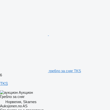
гребло за сняг TKS
6
TKS
Аукцион
Гребло за сняг
Норвегия, Skarnes
Auksjonen.no AS