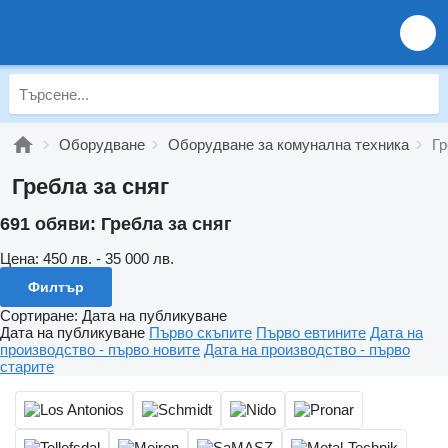
Оборудване
Оборудване за комунална техника
Гр
Гребла за сняг
691 обяви:
Гребла за сняг
Цена:
450 лв. - 35 000 лв.
Филтър
Сортиране
:
Дата на публикуване
Дата на публикуване
Първо скъпите
Първо евтините
Дата на
производство - първо новите
Дата на производство - първо
старите