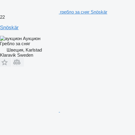
гребло за сняг Snöskär
22
Snöskär
Аукцион
Гребло за сняг
Швеция, Karlstad
Klaravik Sweden