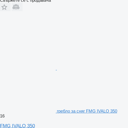
Свържете се с продавача
гребло за сняг FMG IVALO 350
16
FMG IVALO 350