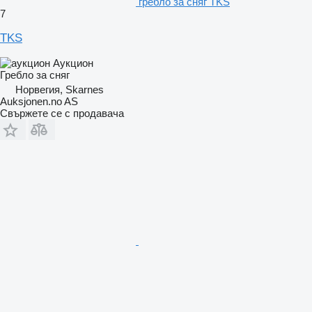
гребло за сняг TKS
7
TKS
Аукцион
Гребло за сняг
Норвегия, Skarnes
Auksjonen.no AS
Свържете се с продавача