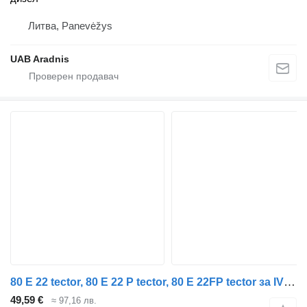
Литва, Panevėžys
UAB Aradnis
80 E 22 tector, 80 E 22 P tector, 80 E 22FP tector за IVECO EuroCargo I-III
49,59 €
≈ 97,16 лв.