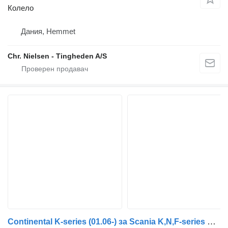
Колело
Дания, Hemmet
Chr. Nielsen - Tingheden A/S
Continental K-series (01.06-) за Scania K,N,F-series bus (2006-)