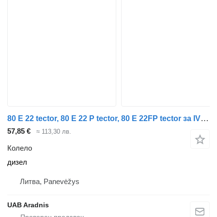
80 E 22 tector, 80 E 22 P tector, 80 E 22FP tector за IVECO EuroCargo I-III
57,85 €
≈ 113,30 лв.
Колело
дизел
Литва, Panevėžys
UAB Aradnis