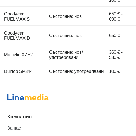
Goodyear
650 € -
Състояние: нов
FUELMAX S
690 €
Goodyear
Състояние: нов
650 €
FUELMAX D
Състояние: нов/
360 € -
Michelin XZE2
употребявани
580 €
Dunlop SP344
Състояние: употребявани
100 €
Компания
За нас