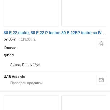
80 E 22 tector, 80 E 22 P tector, 80 E 22FP tector за IVECO EuroCargo I-III
57,85 €
≈ 113,30 лв.
Колело
дизел
Литва, Panevėžys
UAB Aradnis