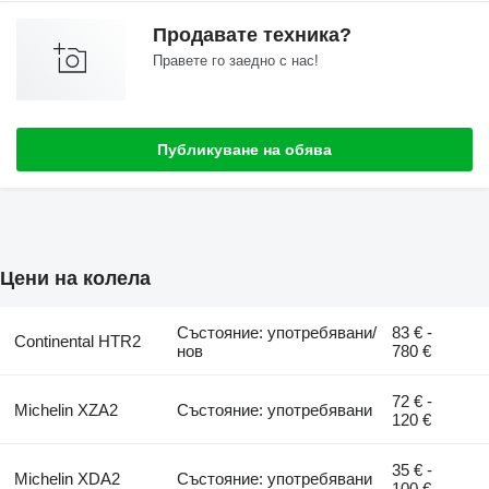
Продавате техника?
Правете го заедно с нас!
Публикуване на обява
Цени на колела
Състояние: употребявани/
83 € -
Continental HTR2
нов
780 €
72 € -
Michelin XZA2
Състояние: употребявани
120 €
35 € -
Michelin XDA2
Състояние: употребявани
100 €