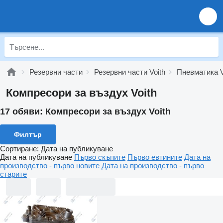
Резервни части
Резервни части Voith
Пневматика V
Компресори за въздух Voith
17 обяви:
Компресори за въздух Voith
Филтър
Сортиране
:
Дата на публикуване
Дата на публикуване
Първо скъпите
Първо евтините
Дата на
производство - първо новите
Дата на производство - първо
старите