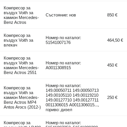
Компресор за
въздух Voith за
Състояние: нов
850 €
камион Mercedes-
Benz Actros
Компресор за
Номер по каталог:
въздух Voith за
464,50 €
51541007176
влекач
Компресор за
въздух Voith за
Номер по каталог:
450 €
камион Mercedes-
A0011308915
Benz Actros 2551
Номер по каталог:
Компресор за
149.00050711 149.00050713
въздух Voith за
149.00105110 149.00119210
камион Mercedes-
250 €
149.00127710 149.00127711
Benz Actros MP4
0011306015 A0011306015...,
Antos Arocs (2012-)
гориво: дизел
Компресор за
Номер по каталог: