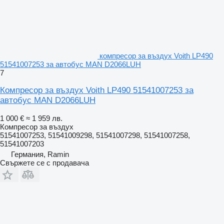
компресор за въздух Voith LP490
51541007253 за автобус MAN D2066LUH
7
Компресор за въздух Voith LP490 51541007253 за
автобус MAN D2066LUH
1 000 €
≈ 1 959 лв.
Компресор за въздух
51541007253, 51541009298, 51541007298, 51541007258,
51541007203
Германия, Ramin
Свържете се с продавача