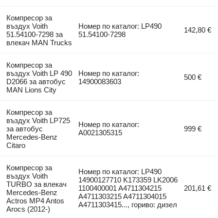
Компресор за
въздух Voith
Номер по каталог: LP490
142,80 €
51.54100-7298 за
51.54100-7298
влекач MAN Trucks
Компресор за
въздух Voith LP 490
Номер по каталог:
500 €
D2066 за автобус
14900083603
MAN Lions City
Компресор за
въздух Voith LP725
Номер по каталог:
за автобус
999 €
A0021305315
Mercedes-Benz
Citaro
Компресор за
Номер по каталог: LP490
въздух Voith
14900127710 K173359 LK2006
TURBO за влекач
1100400001 A4711304215
201,61 €
Mercedes-Benz
A4711303215 A4711304015
Actros MP4 Antos
A4711303415..., гориво: дизел
Arocs (2012-)