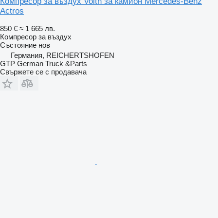
Компресор за въздух Voith за камион Mercedes-Benz
Actros
850 €
≈ 1 665 лв.
Компресор за въздух
Състояние
нов
Германия, REICHERTSHOFEN
GTP German Truck &Parts
Свържете се с продавача