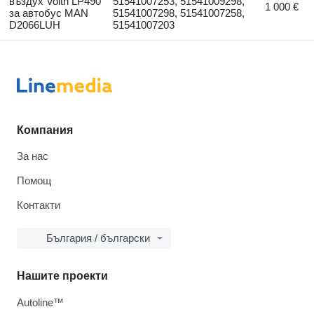
въздух Voith LP490
51541007253, 51541009298,
1 000 €
за автобус MAN
51541007298, 51541007258,
D2066LUH
51541007203
Компания
За нас
Помощ
Контакти
България / български
Нашите проекти
Autoline™