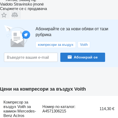
Vaidoto Stravinsko įmonė
Свържете се с продавача
Абонирайте се за нови обяви от тази
рубрика
компресори за въздух
Voith
Абонирай се
Цени на компресори за въздух Voith
Компресор за
въздух Voith за
Номер по каталог:
114,30 €
камион Mercedes-
A4571306215
Benz Actros