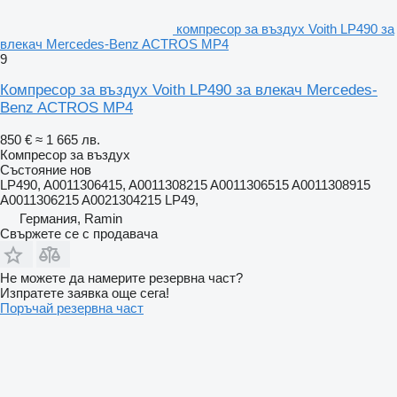
компресор за въздух Voith LP490 за
влекач Mercedes-Benz ACTROS MP4
9
Компресор за въздух Voith LP490 за влекач Mercedes-
Benz ACTROS MP4
850 €
≈ 1 665 лв.
Компресор за въздух
Състояние
нов
LP490, A0011306415, A0011308215 A0011306515 A0011308915
A0011306215 A0021304215 LP49,
Германия, Ramin
Свържете се с продавача
Не можете да намерите резервна част?
Изпратете заявка още сега!
Поръчай резервна част