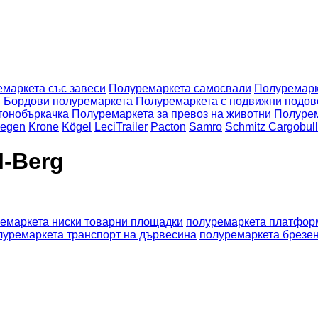
маркета със завеси
Полуремаркета самосвали
Полуремарк
и
Бордови полуремаркета
Полуремаркета с подвижни подов
тонобъркачка
Полуремаркета за превоз на животни
Полурем
egen
Krone
Kögel
LeciTrailer
Pacton
Samro
Schmitz Cargobull
l-Berg
емаркета ниски товарни площадки
полуремаркета платфор
луремаркета транспорт на дървесина
полуремаркета брезе