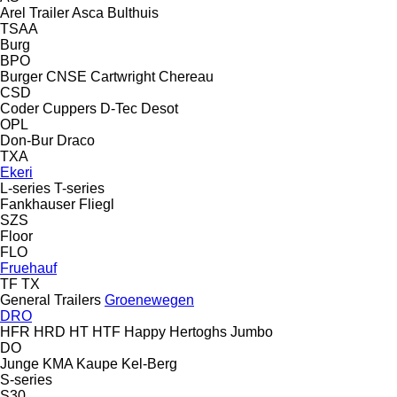
Arel Trailer
Asca
Bulthuis
TSAA
Burg
BPO
Burger
CNSE
Cartwright
Chereau
CSD
Coder
Cuppers
D-Tec
Desot
OPL
Don-Bur
Draco
TXA
Ekeri
L-series
T-series
Fankhauser
Fliegl
SZS
Floor
FLO
Fruehauf
TF
TX
General Trailers
Groenewegen
DRO
HFR
HRD
HT
HTF
Happy
Hertoghs
Jumbo
DO
Junge
KMA
Kaupe
Kel-Berg
S-series
S30