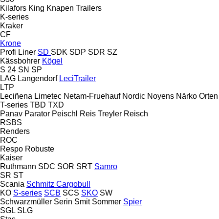
Kilafors
King
Knapen Trailers
K-series
Kraker
CF
Krone
Profi Liner
SD
SDK
SDP
SDR
SZ
Kässbohrer
Kögel
S 24
SN
SP
LAG
Langendorf
LeciTrailer
LTP
Leciñena
Limetec
Netam-Fruehauf
Nordic
Noyens
Närko
Orten
T-series
TBD
TXD
Panav
Parator
Peischl
Reis Treyler
Reisch
RSBS
Renders
ROC
Respo
Robuste
Kaiser
Ruthmann
SDC
SOR
SRT
Samro
SR
ST
Scania
Schmitz Cargobull
KO
S-series
SCB
SCS
SKO
SW
Schwarzmüller
Serin
Smit
Sommer
Spier
SGL
SLG