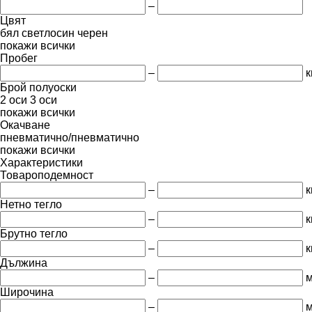
–
Цвят
бял
светлосин
черен
покажи всички
Пробег
–
к
Брой полуоски
2 оси
3 оси
покажи всички
Окачване
пневматично/пневматично
покажи всички
Характеристики
Товароподемност
–
к
Нетно тегло
–
к
Брутно тегло
–
к
Дължина
–
Широчина
–