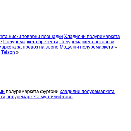
ета ниски товарни площадки
Хладилни полуремаркета
е
Полуремаркета брезенти
Полуремаркета автовози
аркета за превоз на зърно
Модулни полуремаркета
»
Talson
»
ми
полуремаркета фургони
хладилни полуремаркета
нти
полуремаркета мултилифтове