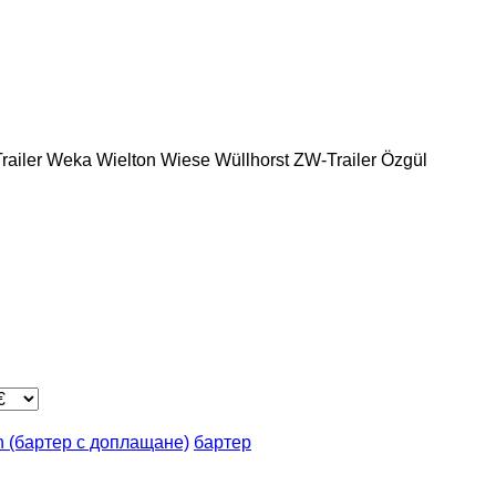
ailer
Weka
Wielton
Wiese
Wüllhorst
ZW-Trailer
Özgül
in (бартер с доплащане)
бартер