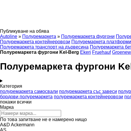
Публикуване на обява
Autoline
»
Полуремаркета
»
Полуремаркета фургони
Полуре
Полуремаркета контейнеровози
Полуремаркета платформ
Полуремаркета транспорт на дървесина
Полуремаркета бе
Полуремаркета фургони Kel-Berg
Ekeri
Fruehauf
Groenew
Полуремаркета фургони Ke
Категория
полуремаркета самосвали
полуремаркета със завеси
полур
бордови полуремаркета
полуремаркета контейнеровози
по
покажи всички
Марка
По това запитване не е намерено нищо
A&D
Ackermann
AS