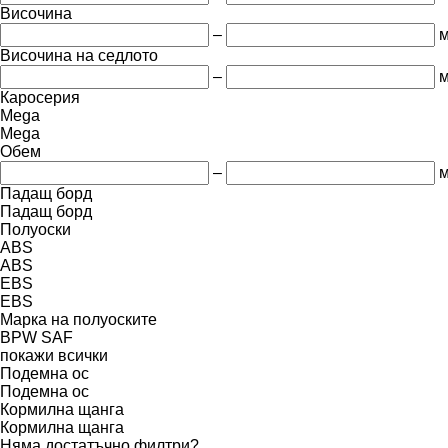
Височина
–
Височина на седлото
–
Каросерия
Mega
Mega
Обем
–
м
Падащ борд
Падащ борд
Полуоски
ABS
ABS
EBS
EBS
Марка на полуоските
BPW
SAF
покажи всички
Подемна ос
Подемна ос
Кормилна щанга
Кормилна щанга
Няма достатъчно филтри?