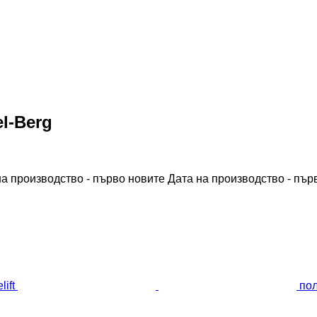
l-Berg
на производство - първо новите
Дата на производство - пър
пол