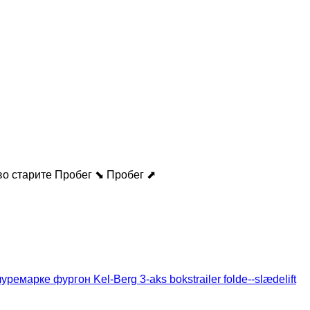
во старите
Пробег ⬊
Пробег ⬈
уремарке фургон Kel-Berg 3-aks bokstrailer folde--slædelift