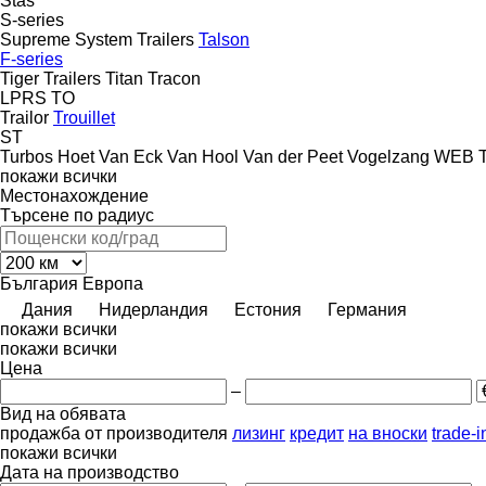
Stas
S-series
Supreme
System Trailers
Talson
F-series
Tiger Trailers
Titan
Tracon
LPRS
TO
Trailor
Trouillet
ST
Turbos Hoet
Van Eck
Van Hool
Van der Peet
Vogelzang
WEB Tr
покажи всички
Местонахождение
Търсене по радиус
България
Европа
Дания
Нидерландия
Естония
Германия
покажи всички
покажи всички
Цена
–
Вид на обявата
продажба
от производителя
лизинг
кредит
на вноски
trade-
покажи всички
Дата на производство