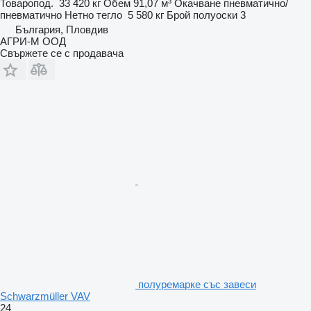
Товаропод.
33 420 кг
Обем
91,07 м³
Окачване
пневматично/
пневматично
Нетно тегло
5 580 кг
Брой полуоски
3
България, Пловдив
АГРИ-М ООД
Свържете се с продавача
полуремарке със завеси
Schwarzmüller VAV
24