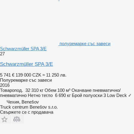
полуремарке със завеси
Schwarzmüller SPA 3/E
27
Schwarzmüller SPA 3/E
5 741 €
139 000 CZK
≈ 11 250 лв.
Полуремарке със завеси
2016
Товаропод.
32 310 кг
Обем
100 м³
Окачване
пневматично/
пневматично
Нетно тегло
6 690 кг
Брой полуоски
3
Low Deck
✓
Чехия, Benešov
Truck centrum Benešov s.r.o.
Свържете се с продавача