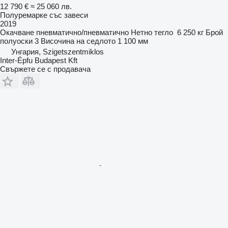
12 790 €
≈ 25 060 лв.
Полуремарке със завеси
2019
Окачване
пневматично/пневматично
Нетно тегло
6 250 кг
Брой
полуоски
3
Височина на седлото
1 100 мм
Унгария, Szigetszentmiklos
Inter-Épfu Budapest Kft
Свържете се с продавача