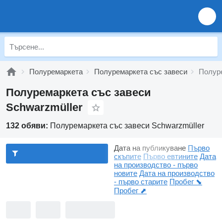
Полуремаркета
Полуремаркета със завеси
Полуре
Полуремаркета със завеси
Schwarzmüller
132 обяви:
Полуремаркета със завеси Schwarzmüller
Дата на публикуване
Първо
скъпите
Първо евтините
Дата
на производство - първо
новите
Дата на производство
- първо старите
Пробег ⬊
Пробег ⬈