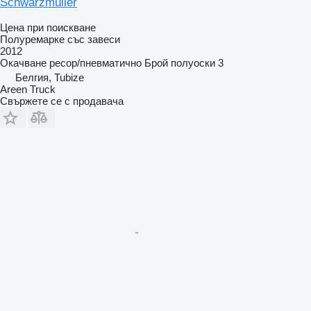
Schwarzmüller
Цена при поискване
Полуремарке със завеси
2012
Окачване
ресор/пневматично
Брой полуоски
3
Белгия, Tubize
Areen Truck
Свържете се с продавача