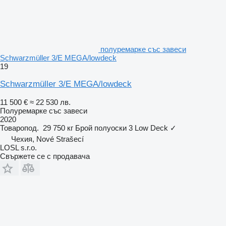
полуремарке със завеси
Schwarzmüller 3/E MEGA/lowdeck
19
Schwarzmüller 3/E MEGA/lowdeck
11 500 €
≈ 22 530 лв.
Полуремарке със завеси
2020
Товаропод.
29 750 кг
Брой полуоски
3
Low Deck
✓
Чехия, Nové Strašecí
LOSL s.r.o.
Свържете се с продавача