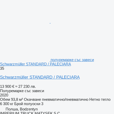
полуремарке със завеси
Schwarzmüller STANDARD / PALECIARA
35
Schwarzmüller STANDARD / PALECIARA
13 900 €
≈ 27 230 лв.
Полуремарке със завеси
2020
Обем
93,8 м³
Окачване
пневматично/пневматично
Нетно тегло
6 300 кг
Брой полуоски
3
Полша, Bodzentyn
IMPERIUM TRUCK MATYSEK S.C.