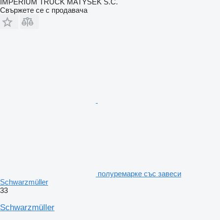
IMPERIUM TRUCK MATYSEK S.C.
Свържете се с продавача
полуремарке със завеси
Schwarzmüller
33
Schwarzmüller