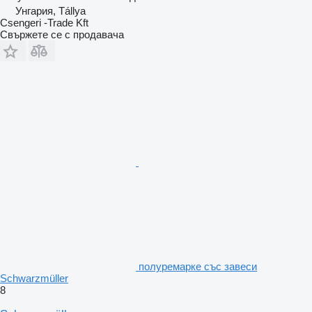
Унгария, Tállya
Csengeri -Trade Kft
Свържете се с продавача
полуремарке със завеси
Schwarzmüller
8