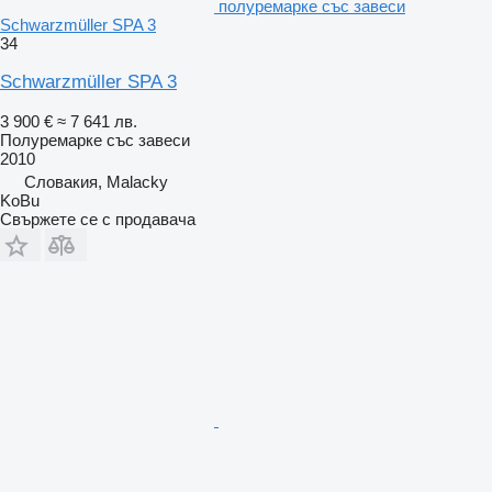
полуремарке със завеси
Schwarzmüller SPA 3
34
Schwarzmüller SPA 3
3 900 €
≈ 7 641 лв.
Полуремарке със завеси
2010
Словакия, Malacky
KoBu
Свържете се с продавача