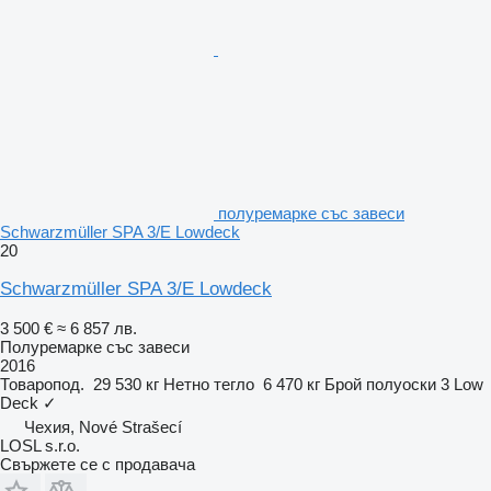
полуремарке със завеси
Schwarzmüller SPA 3/E Lowdeck
20
Schwarzmüller SPA 3/E Lowdeck
3 500 €
≈ 6 857 лв.
Полуремарке със завеси
2016
Товаропод.
29 530 кг
Нетно тегло
6 470 кг
Брой полуоски
3
Low
Deck
✓
Чехия, Nové Strašecí
LOSL s.r.o.
Свържете се с продавача