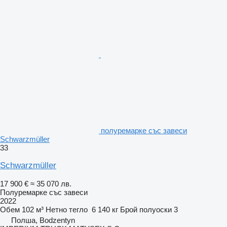
полуремарке със завеси
Schwarzmüller
33
Schwarzmüller
17 900 €
≈ 35 070 лв.
Полуремарке със завеси
2022
Обем
102 м³
Нетно тегло
6 140 кг
Брой полуоски
3
Полша, Bodzentyn