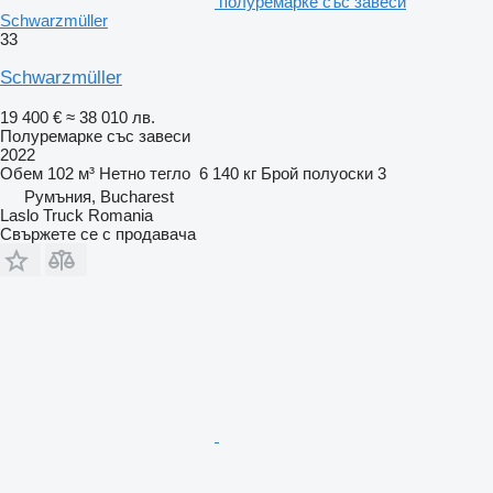
полуремарке със завеси
Schwarzmüller
33
Schwarzmüller
19 400 €
≈ 38 010 лв.
Полуремарке със завеси
2022
Обем
102 м³
Нетно тегло
6 140 кг
Брой полуоски
3
Румъния, Bucharest
Laslo Truck Romania
Свържете се с продавача