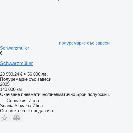
полуремарке със завеси
Schwarzmüller
6
Schwarzmüller
28 990,24 €
≈ 56 800 лв.
Полуремарке със завеси
2025
140 000 км
Окачване
пневматично/пневматично
Брой полуоски
1
Словакия, Zilina
Scania Slovakia-Žilina
Свържете се с продавача