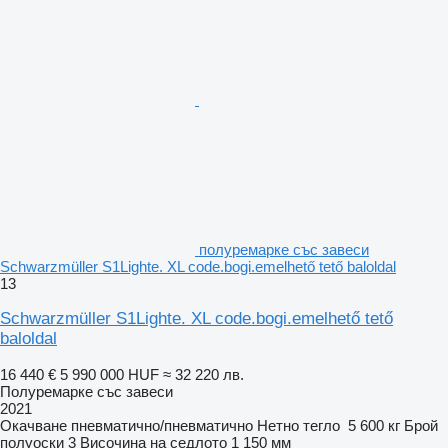
полуремарке със завеси
Schwarzmüller S1Lighte. XL code.bogi.emelhető tető baloldal
13
Schwarzmüller S1Lighte. XL code.bogi.emelhető tető
baloldal
16 440 €
5 990 000 HUF
≈ 32 220 лв.
Полуремарке със завеси
2021
Окачване
пневматично/пневматично
Нетно тегло
5 600 кг
Брой
полуоски
3
Височина на седлото
1 150 мм