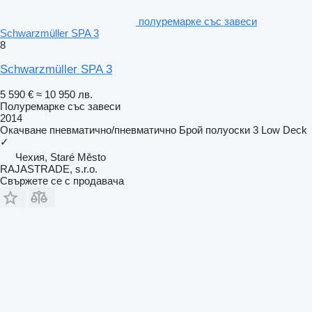
полуремарке със завеси
Schwarzmüller SPA 3
8
Schwarzmüller SPA 3
5 590 €
≈ 10 950 лв.
Полуремарке със завеси
2014
Окачване
пневматично/пневматично
Брой полуоски
3
Low Deck
✓
Чехия, Staré Město
RAJASTRADE, s.r.o.
Свържете се с продавача