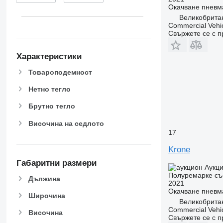
Окачване
пневм
Великобритан
Commercial Vehic
Свържете се с 
Характеристики
Товароподемност
Нетно тегло
Брутно тегло
Височина на седлото
17
Krone
Габаритни размери
Аукц
Полуремарке съ
Дължина
2021
Окачване
пневм
Широчина
Великобритан
Commercial Vehic
Височина
Свържете се с 