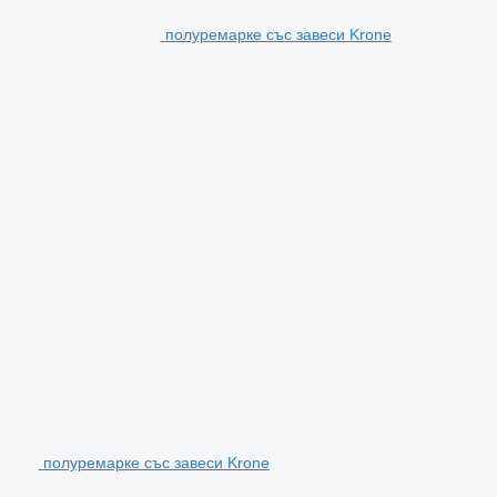
полуремарке със завеси Krone
полуремарке със завеси Krone