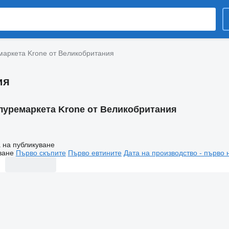
аркета Krone от Великобритания
ия
луремаркета Krone от Великобритания
 на публикуване
ване
Първо скъпите
Първо евтините
Дата на производство - първо 