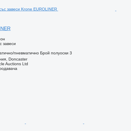
INER
ион
с завеси
атично/пневматично
Брой полуоски
3
ия, Doncaster
le Auctions Ltd
продавача