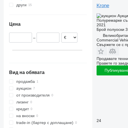
други
Нидерландия
Krone
Германия
Украйна
Аукц
Полша
Нигерия
Полуремарке съ
Цена
2021
Литва
Молдова
Брой полуоски
3
Чехия
Великобритан
–
Дания
Commercial Vehic
Свържете се с 
Унгария
Испания
Продавате техн
Великобритания
Правете го заедн
покажи всички
Doncaster
Публикуване
Вид на обявата
Manchester
продажба
аукцион
от производителя
лизинг
кредит
на вноски
24
trade-in (бартер с доплащане)