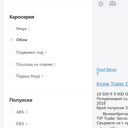
Каросерия
Mega
Обем
Подвижен под
Плъзгащ се покрив
Roof Mega
7
Падащ борд
Krone Trailer 
10 500 €
9 000 
Полуремарке съ
Полуоски
2018
Брой полуоски
3
ABS
Великобрита
TIP Trailer Servi
Свържете се с 
EBS