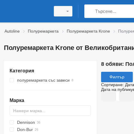
Autoline
Полуремаркета
Полуремаркета Krone
Полурем
Полуремаркета Krone от Великобритан
8 обяви:
По
Категория
Филтър
полуремаркета със завеси
Сортиране
:
Дата
Дата на публику
Марка
Dennison
SFCL
E series
Don-Bur
Sliding