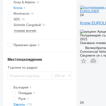
Gray & Adams
STN
STZ
Krone
GA
GTS
EUROLINER
Montracon
24
SDC
OSD
SBA
Kaiser
Krone EUROL
Schmitz Cargobull
OVB
EuroCombi
покажи всички
InterCombi
SGF
SP
Аукц
Полуремарке съ
2021
Окачване
пневм
Прикачен кран
Великобритан
Commercial Vehic
Свържете се с 
Местонахождение
Търсене по радиус
България
Пловдив
Русе
24
Европа