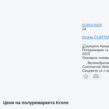
EUROLINER
24
Krone CURTA
Аукц
Полуремарке съ
2015
Окачване
пневм
Великобритан
Commercial Vehic
Свържете се с 
Цени на полуремаркета Krone