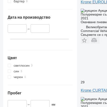
бартер
Krone EUROL
Аукц
Полуремарке съ
Дата на производство
2021
Окачване
пневм
Великобритан
–
Commercial Vehic
Свържете се с 
Цвят
светлосин
син
черен
29
Krone CURTA
Пробег
Аукц
Полуремарке съ
–
км
2021