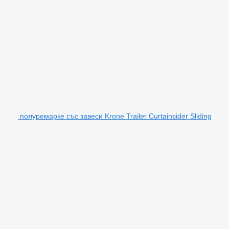
полуремарке със завеси Krone Trailer Curtainsider Sliding