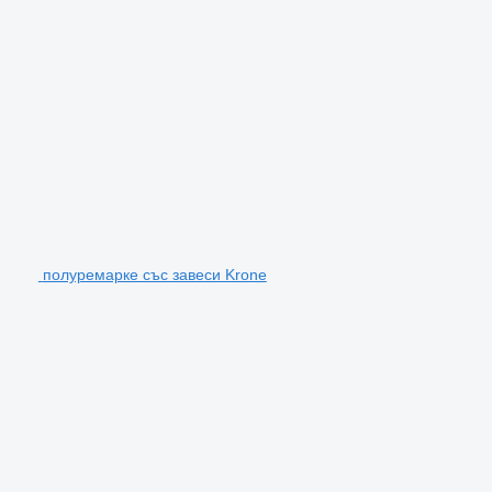
полуремарке със завеси Krone