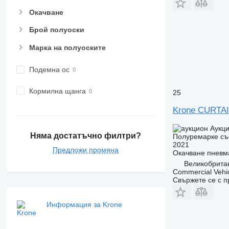
Окачване
Брой полуоски
Марка на полуоските
Подемна ос
Кормилна щанга
25
Krone CURTA
Аукц
Няма достатъчно филтри?
Полуремарке съ
2021
Предложи промяна
Окачване
пневм
Великобритан
Commercial Vehic
Свържете се с 
Информация за Krone