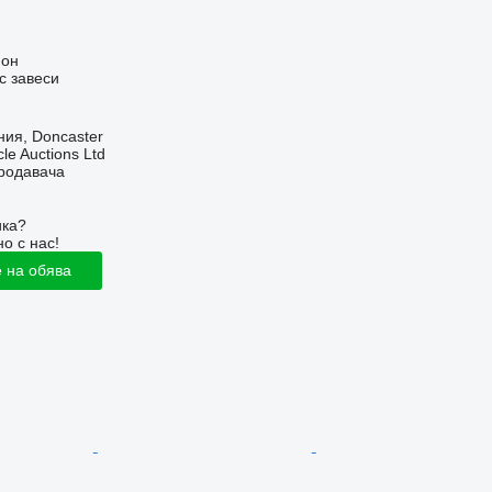
ион
с завеси
ия, Doncaster
le Auctions Ltd
продавача
ика?
о с нас!
 на обява