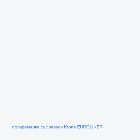
полуремарке със завеси Krone EUROLINER