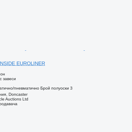
INSIDE EUROLINER
ион
с завеси
атично/пневматично
Брой полуоски
3
ия, Doncaster
le Auctions Ltd
продавача