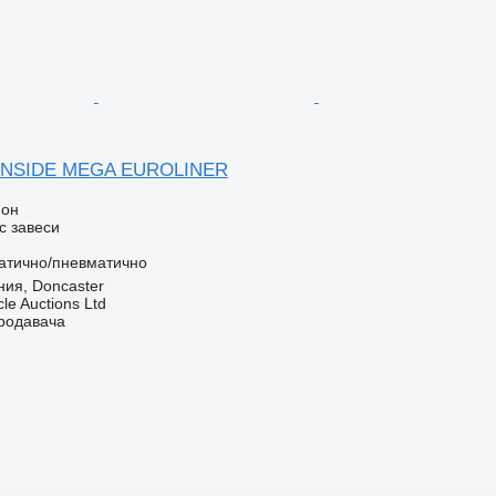
INSIDE MEGA EUROLINER
ион
с завеси
атично/пневматично
ия, Doncaster
le Auctions Ltd
продавача