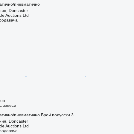
атично/пневматично
ия, Doncaster
le Auctions Ltd
продавача
ион
с завеси
атично/пневматично
Брой полуоски
3
ия, Doncaster
le Auctions Ltd
продавача