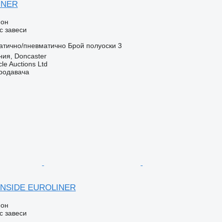
INER
ион
с завеси
атично/пневматично
Брой полуоски
3
ия, Doncaster
le Auctions Ltd
продавача
INSIDE EUROLINER
ион
с завеси