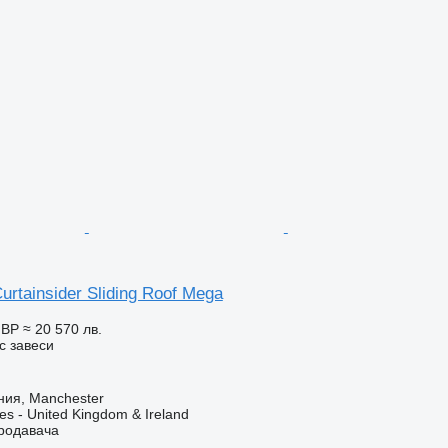
Curtainsider Sliding Roof Mega
GBP
≈ 20 570 лв.
с завеси
ния, Manchester
ces - United Kingdom & Ireland
продавача