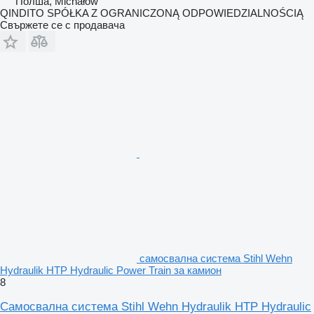
Полша, Michałów
QINDITO SPÓŁKA Z OGRANICZONĄ ODPOWIEDZIALNOŚCIĄ
Свържете се с продавача
самосвална система Stihl Wehn
Hydraulik HTP Hydraulic Power Train за камион
8
Самосвална система Stihl Wehn Hydraulik HTP Hydraulic