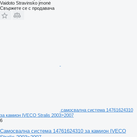
Vaidoto Stravinsko įmonė
Свържете се с продавача
самосвална система 14761624310
за камион IVECO Stralis 2003>2007
6
Самосвална система 14761624310 за камион IVECO