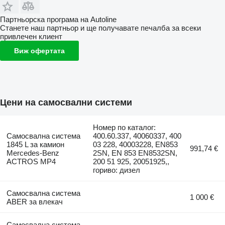
Партньорска програма на Autoline
Станете наш партньор и ще получавате печалба за всеки
привлечен клиент
Виж офертата
Цени на самосвални системи
Номер по каталог:
Самосвална система
400.60.337, 40060337, 400
1845 L за камион
03 228, 40003228, EN853
991,74 €
Mercedes-Benz
2SN, EN 853 EN8532SN,
ACTROS MP4
200 51 925, 20051925,,
гориво: дизел
Самосвална система
1 000 €
ABER за влекач
Самосвална система