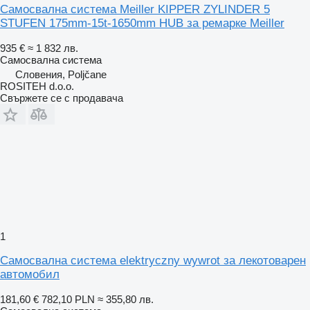
Самосвална система Meiller KIPPER ZYLINDER 5
STUFEN 175mm-15t-1650mm HUB за ремарке Meiller
935 €
≈ 1 832 лв.
Самосвална система
Словения, Poljčane
ROSITEH d.o.o.
Свържете се с продавача
1
Самосвална система elektryczny wywrot за лекотоварен
автомобил
181,60 €
782,10 PLN
≈ 355,80 лв.