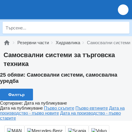
Резервни части
Хидравлика
Самосвални системи
Самосвални системи за търговска
техника
25 обяви:
Самосвални системи, самосвална
уредба
Филтър
Сортиране
:
Дата на публикуване
Дата на публикуване
Първо скъпите
Първо евтините
Дата на
производство - първо новите
Дата на производство - първо
старите