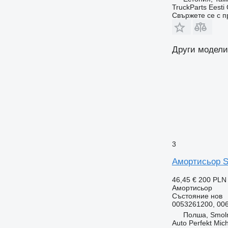
TruckParts Eesti
Свържете се с 
Други модели
3
Амортисьор Sa
46,45 €
200 PLN
Амортисьор
Състояние
нов
0053261200, 00
Полша, Smoln
Auto Perfekt Mic