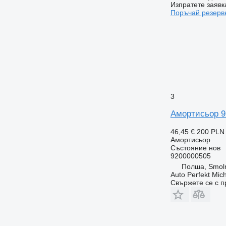
Изпратете заявк
Поръчай резерв
3
Амортисьор 9
46,45 €
200 PLN
Амортисьор
Състояние
нов
9200000505
Полша, Smoln
Auto Perfekt Mic
Свържете се с 