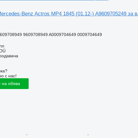
rcedes-Benz Actros MP4 1845 (01.12-) A9609705249 за в
.
609708949 9609708949 A0009704649 0009704649
inn
 OÜ
продавача
ика?
о с нас!
 на обява