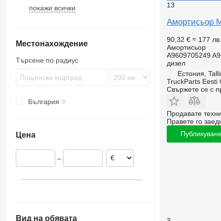
13
покажи всички
TGX
Atego
P-series
FH
Actros 1841
Arocs 2651
Axor
R-series
FL
Actros 1842
Atego 815
Амортисьор Me
Citaro
FM
Actros 1845
Atego 817
Axor 1840
90,32 €
≈ 177 лв
Местонахождение
Conecto
FMX
Actros 1846
Atego 1223
Амортисьор
A9609705249 A9
VNL
Actros 1848
Atego 1523
Търсене по радиус
дизел
Actros 2545
Atego 1828
Естония, Tall
Actros 2551
TruckParts Eesti
Свържете се с 
България
Продавате техн
Правете го заедн
Публикуване
Цена
–
Вид на обявата
3