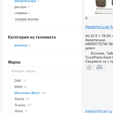
амортисьори
ресори
главини
3
покажи всички
Амортисьор Me
40,32 €
≈ 78,99 л
Категория на техниката
Амортисьор
A9609770740 96
влекачи
дизел
Естония, Tall
TruckParts Eesti
Свържете се с 
Марка
DAF
Q-series
MAN
CF
F-MAX
EuroCargo
Mercedes-Benz
LF
Stralis
TGA
Sachs
XF
Trakker
TGL
Actros
Magnum
Scania
TGM
Antos
Actros 1832
Volvo
TGS
Arocs
G-series
Actros 1840
A9609705249 за 