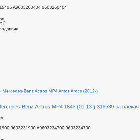
15495 A9603260404 9603260404
inn
 OÜ
продавача
ч Mercedes-Benz Actros MP4 Antos Arocs (2012-)
rcedes-Benz Actros MP4 1845 (01.13-) 316539 за влекач 
в.
1900 9603231900 A9603234700 9603234700
inn