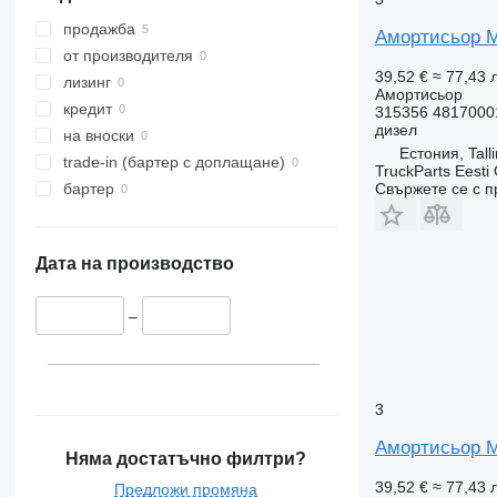
продажба
Амортисьор Me
от производителя
39,52 €
≈ 77,43 л
лизинг
Амортисьор
кредит
315356 4817000
дизел
на вноски
Естония, Tall
trade-in (бартер с доплащане)
TruckParts Eesti
Свържете се с 
бартер
Дата на производство
–
3
Амортисьор Me
Няма достатъчно филтри?
39,52 €
≈ 77,43 л
Предложи промяна