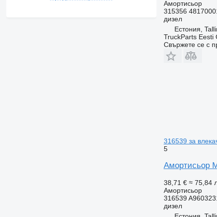
Амортисьор
315356 4817000
дизел
Естония, Tall
TruckParts Eesti
Свържете се с 
316539 за влека
5
Амортисьор Me
38,71 €
≈ 75,84 л
Амортисьор
316539 A960323
дизел
Естония, Tall