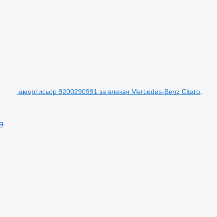
амортисьор 9200290991 за влекач Mercedes-Benz Citaro,
a