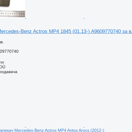
rcedes-Benz Actros MP4 1845 (01.13-) A9609770740 за в
в.
09770740
inn
 OÜ
продавача
влекач Mercedes-Benz Actros MP4 Antos Arocs (2012-)