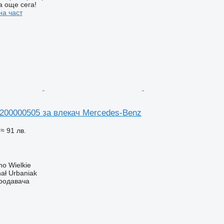
а още сега!
на част
200000505 за влекач Mercedes-Benz
≈ 91 лв.
o Wielkie
hał Urbaniak
продавача