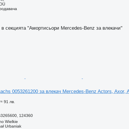
 OÜ
продавача
 в секцията "Амортисьори Mercedes-Benz за влекачи"
chs 0053261200 за влекач Mercedes-Benz Actors, Axor, 
≈ 91 лв.
63265600, 124360
o Wielkie
hał Urbaniak