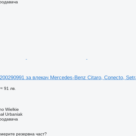
продавача
00290991 за влекач Mercedes-Benz Citaro, Conecto, Setr
≈ 91 лв.
o Wielkie
hał Urbaniak
продавача
мерите резервна част?