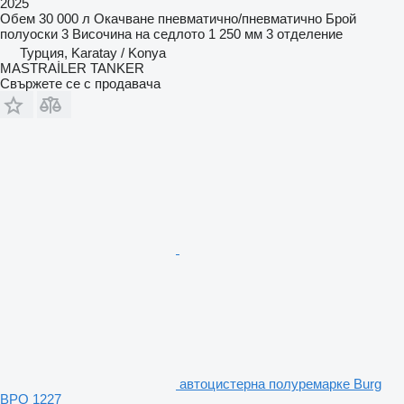
2025
Обем
30 000 л
Окачване
пневматично/пневматично
Брой
полуоски
3
Височина на седлото
1 250 мм
3 отделение
Турция, Karatay / Konya
MASTRAİLER TANKER
Свържете се с продавача
автоцистерна полуремарке Burg
BPO 1227