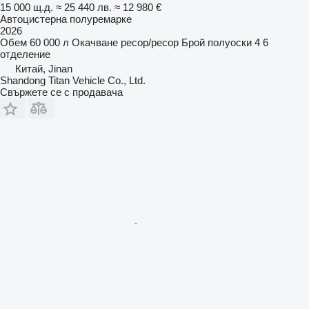
15 000 щ.д.
≈ 25 440 лв.
≈ 12 980 €
Автоцистерна полуремарке
2026
Обем
60 000 л
Окачване
ресор/ресор
Брой полуоски
4
6
отделение
Китай, Jinan
Shandong Titan Vehicle Co., Ltd.
Свържете се с продавача