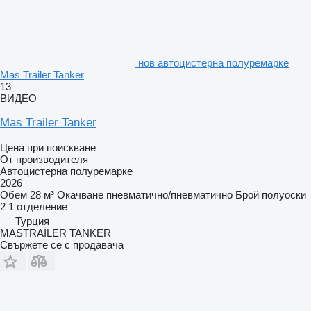
нов автоцистерна полуремарке
Mas Trailer Tanker
13
ВИДЕО
Mas Trailer Tanker
Цена при поискване
От производителя
Автоцистерна полуремарке
2026
Обем
28 м³
Окачване
пневматично/пневматично
Брой полуоски
2
1 отделение
Турция
MASTRAİLER TANKER
Свържете се с продавача