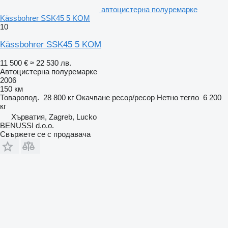
автоцистерна полуремарке
Kässbohrer SSK45 5 KOM
10
Kässbohrer SSK45 5 KOM
11 500 €
≈ 22 530 лв.
Автоцистерна полуремарке
2006
150 км
Товаропод.
28 800 кг
Окачване
ресор/ресор
Нетно тегло
6 200
кг
Хърватия, Zagreb, Lucko
BENUSSI d.o.o.
Свържете се с продавача