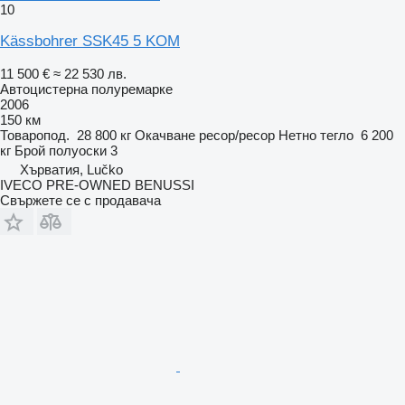
10
Kässbohrer SSK45 5 KOM
11 500 €
≈ 22 530 лв.
Автоцистерна полуремарке
2006
150 км
Товаропод.
28 800 кг
Окачване
ресор/ресор
Нетно тегло
6 200
кг
Брой полуоски
3
Хърватия, Lučko
IVECO PRE-OWNED BENUSSI
Свържете се с продавача