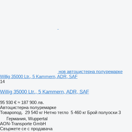
нов автоцистерна полуремарке
Willig 35000 Ltr., 5 Kammern, ADR, SAF
14
Willig 35000 Ltr., 5 Kammern, ADR, SAF
95 930 €
≈ 187 900 лв.
Автоцистерна полуремарке
Товаропод.
29 540 кг
Нетно тегло
5 460 кг
Брой полуоски
3
Германия, Wuppertal
AON-Transporte GmbH
Свържете се с продавача