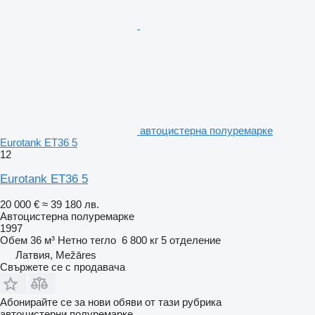
автоцистерна полуремарке
Eurotank ET36 5
12
Eurotank ET36 5
20 000 €
≈ 39 180 лв.
Автоцистерна полуремарке
1997
Обем
36 м³
Нетно тегло
6 800 кг
5 отделение
Латвия, Mežāres
Свържете се с продавача
Абонирайте се за нови обяви от тази рубрика
автоцистерни полуремарке