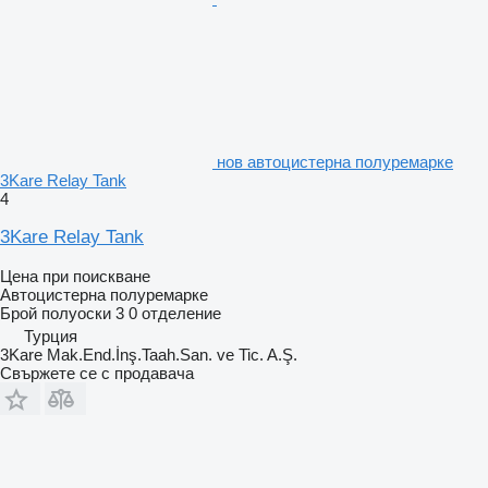
нов автоцистерна полуремарке
3Kare Relay Tank
4
3Kare Relay Tank
Цена при поискване
Автоцистерна полуремарке
Брой полуоски
3
0 отделение
Турция
3Kare Mak.End.İnş.Taah.San. ve Tic. A.Ş.
Свържете се с продавача