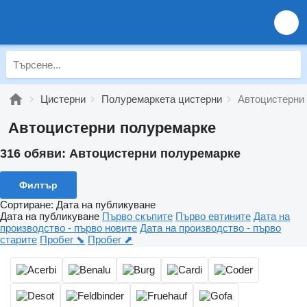
Цистерни
Полуремаркета цистерни
Автоцистерни
Автоцистерни полуремарке
316 обяви:
Автоцистерни полуремарке
Филтър
Сортиране
:
Дата на публикуване
Дата на публикуване
Първо скъпите
Първо евтините
Дата на
производство - първо новите
Дата на производство - първо
старите
Пробег ⬊
Пробег ⬈