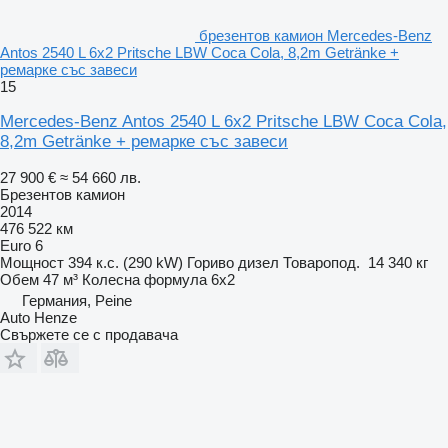
брезентов камион Mercedes-Benz
Antos 2540 L 6x2 Pritsche LBW Coca Cola, 8,2m Getränke +
ремарке със завеси
15
Mercedes-Benz Antos 2540 L 6x2 Pritsche LBW Coca Cola,
8,2m Getränke + ремарке със завеси
27 900 €
≈ 54 660 лв.
Брезентов камион
2014
476 522 км
Euro 6
Мощност
394 к.с. (290 kW)
Гориво
дизел
Товаропод.
14 340 кг
Обем
47 м³
Колесна формула
6x2
Германия, Peine
Auto Henze
Свържете се с продавача