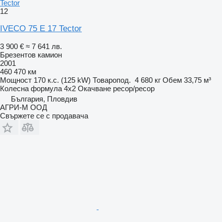
Tector
12
IVECO 75 E 17 Tector
3 900 €
≈ 7 641 лв.
Брезентов камион
2001
460 470 км
Мощност
170 к.с. (125 kW)
Товаропод.
4 680 кг
Обем
33,75 м³
Колесна формула
4x2
Окачване
ресор/ресор
България, Пловдив
АГРИ-М ООД
Свържете се с продавача