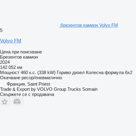
брезентов камион Volvo FM
5
Volvo FM
Цена при поискване
Брезентов камион
2024
142 052 км
Мощност
460 к.с. (338 kW)
Гориво
дизел
Колесна формула
6x2
Окачване
ресор/пневматично
Франция, Saint Priest
Trade & Export by VOLVO Group Trucks Somain
Свържете се с продавача