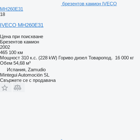
брезентов камион IVECO
MH260E31
18
IVECO MH260E31
Цена при поискване
Брезентов камион
2002
465 100 км
Мощност
310 к.с. (228 kW)
Гориво
дизел
Товаропод.
16 000 кг
Обем
54,68 м³
Испания, Zamudio
Mintegui Automoción SL
Свържете се с продавача