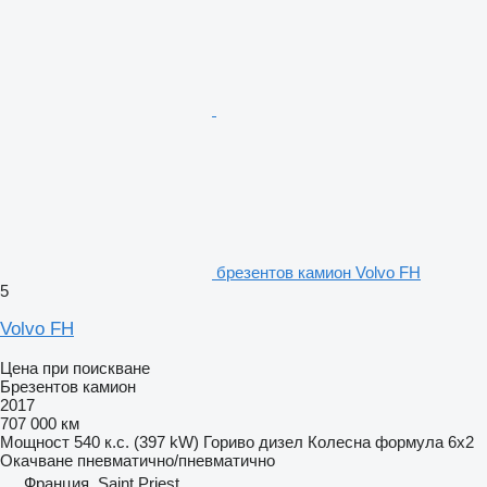
брезентов камион Volvo FH
5
Volvo FH
Цена при поискване
Брезентов камион
2017
707 000 км
Мощност
540 к.с. (397 kW)
Гориво
дизел
Колесна формула
6x2
Окачване
пневматично/пневматично
Франция, Saint Priest