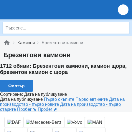
Камиони
Брезентови камиони
Брезентови камиони
1712 обяви:
Брезентови камиони, камион щора,
брезентов камион с щора
Филтър
Сортиране
:
Дата на публикуване
Дата на публикуване
Първо скъпите
Първо евтините
Дата на
производство - първо новите
Дата на производство - първо
старите
Пробег ⬊
Пробег ⬈