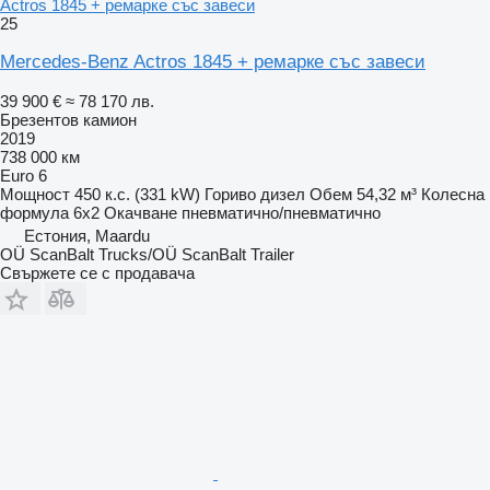
Actros 1845 + ремарке със завеси
25
Mercedes-Benz Actros 1845 + ремарке със завеси
39 900 €
≈ 78 170 лв.
Брезентов камион
2019
738 000 км
Euro 6
Мощност
450 к.с. (331 kW)
Гориво
дизел
Обем
54,32 м³
Колесна
формула
6x2
Окачване
пневматично/пневматично
Естония, Maardu
OÜ ScanBalt Trucks/OÜ ScanBalt Trailer
Свържете се с продавача