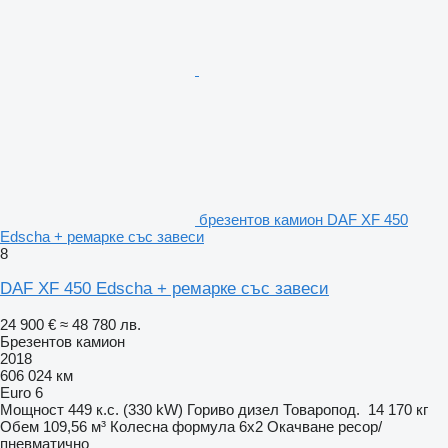
брезентов камион DAF XF 450
Edscha + ремарке със завеси
8
DAF XF 450 Edscha + ремарке със завеси
24 900 €
≈ 48 780 лв.
Брезентов камион
2018
606 024 км
Euro 6
Мощност
449 к.с. (330 kW)
Гориво
дизел
Товаропод.
14 170 кг
Обем
109,56 м³
Колесна формула
6x2
Окачване
ресор/
пневматично