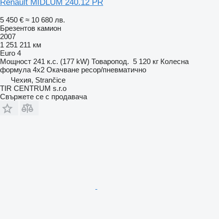
Renault MIDLUM 240.12 PR
5 450 €
≈ 10 680 лв.
Брезентов камион
2007
1 251 211 км
Euro 4
Мощност
241 к.с. (177 kW)
Товаропод.
5 120 кг
Колесна
формула
4x2
Окачване
ресор/пневматично
Чехия, Strančice
TIR CENTRUM s.r.o
Свържете се с продавача