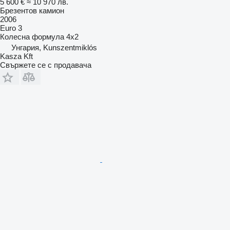
5 600 €
≈ 10 970 лв.
Брезентов камион
2006
Euro 3
Колесна формула
4x2
Унгария, Kunszentmiklós
Kasza Kft
Свържете се с продавача