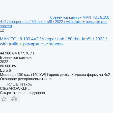
брезентов камион MAN TGL 8.190
4×2 / sleeper cab / 80 tho. km!!! / 2022 / with traile + ремарке със
завеси
12
MAN TGL 8.190 4×2 / sleeper cab / 80 tho. km!!! / 2022 /
with traile + ремарке със завеси
44 900 €
≈ 87 970 лв.
Брезентов камион
2022
80 000 км
Euro 6
Мощност
190 к.с. (140 kW)
Гориво
дизел
Колесна формула
4x2
Окачване
ресор/пневматично
Полша, Krakow
CIEZAROWKI.PL
Свържете се с продавача