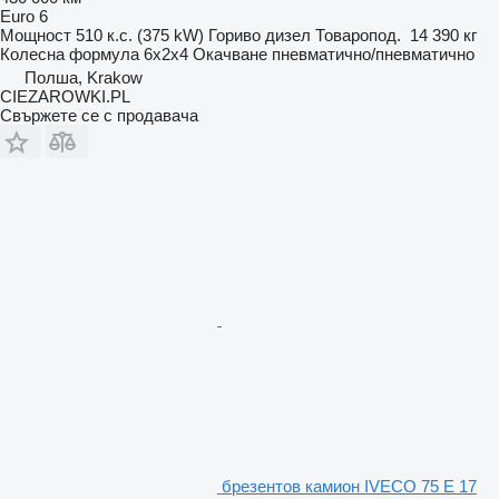
Euro 6
Мощност
510 к.с. (375 kW)
Гориво
дизел
Товаропод.
14 390 кг
Колесна формула
6x2x4
Окачване
пневматично/пневматично
Полша, Krakow
CIEZAROWKI.PL
Свържете се с продавача
брезентов камион IVECO 75 E 17