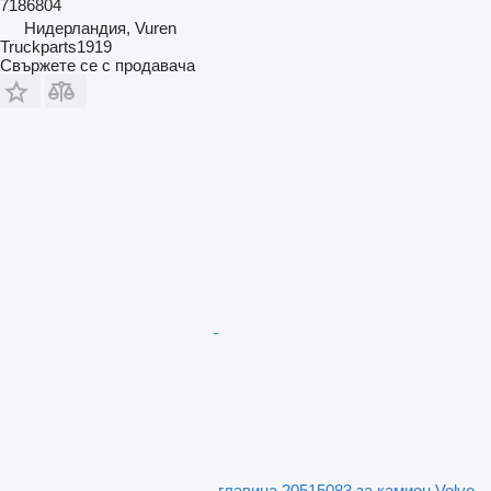
7186804
Нидерландия, Vuren
Truckparts1919
Свържете се с продавача
главина 20515083 за камион Volvo