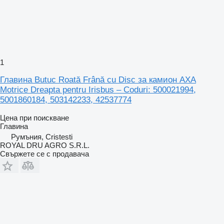
1
Главина Butuc Roată Frână cu Disc за камион AXA
Motrice Dreapta pentru Irisbus – Coduri: 500021994,
5001860184, 503142233, 42537774
Цена при поискване
Главина
Румъния, Cristesti
ROYAL DRU AGRO S.R.L.
Свържете се с продавача