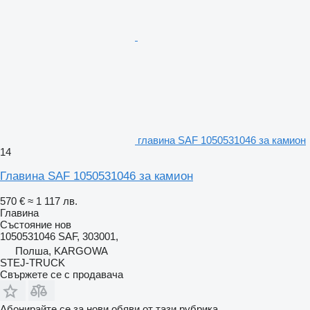
главина SAF 1050531046 за камион
14
Главина SAF 1050531046 за камион
570 €
≈ 1 117 лв.
Главина
Състояние
нов
1050531046 SAF, 303001,
Полша, KARGOWA
STEJ-TRUCK
Свържете се с продавача
Абонирайте се за нови обяви от тази рубрика