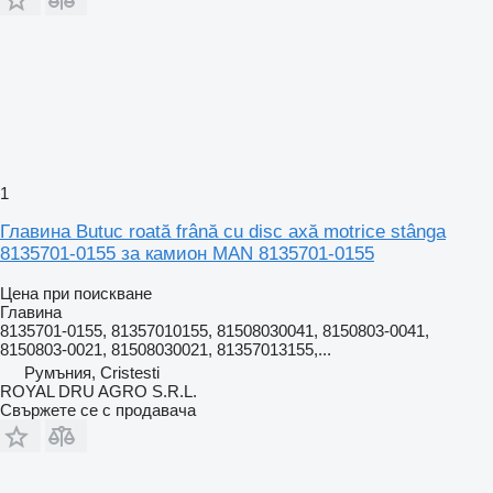
1
Главина Butuc roată frână cu disc axă motrice stânga
8135701-0155 за камион MAN 8135701-0155
Цена при поискване
Главина
8135701-0155, 81357010155, 81508030041, 8150803-0041,
8150803-0021, 81508030021, 81357013155,...
Румъния, Cristesti
ROYAL DRU AGRO S.R.L.
Свържете се с продавача