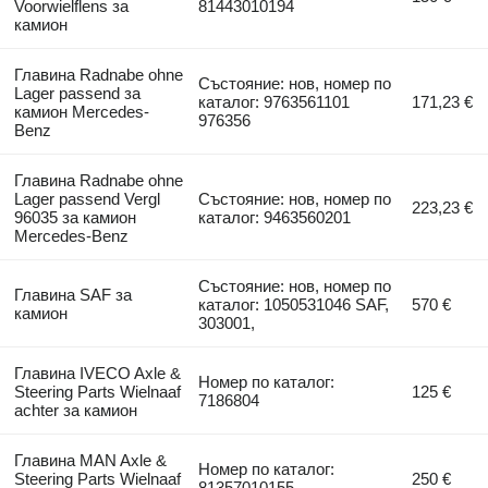
Voorwielflens за
81443010194
камион
Главина Radnabe ohne
Състояние: нов, номер по
Lager passend за
каталог: 9763561101
171,23 €
камион Mercedes-
976356
Benz
Главина Radnabe ohne
Lager passend Vergl
Състояние: нов, номер по
223,23 €
96035 за камион
каталог: 9463560201
Mercedes-Benz
Състояние: нов, номер по
Главина SAF за
каталог: 1050531046 SAF,
570 €
камион
303001,
Главина IVECO Axle &
Номер по каталог:
Steering Parts Wielnaaf
125 €
7186804
achter за камион
Главина MAN Axle &
Номер по каталог:
Steering Parts Wielnaaf
250 €
81357010155