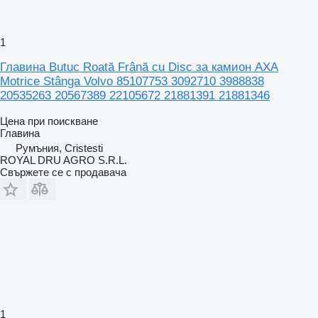
1
Главина Butuc Roată Frână cu Disc за камион AXA
Motrice Stânga Volvo 85107753 3092710 3988838
20535263 20567389 22105672 21881391 21881346
Цена при поискване
Главина
Румъния, Cristesti
ROYAL DRU AGRO S.R.L.
Свържете се с продавача
1