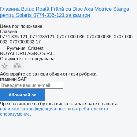
Главина Butuc Roată Frână cu Disc Axa Motrice Stânga
pentru Solaris 0774-335-121 за камион
Цена при поискване
Главина
0774-335-121, 0774335121, 0707-000-036, 0707000036, 0707-000-
032, 0707000032-17
Румъния, Cristesti
ROYAL DRU AGRO S.R.L.
Свържете се с продавача
Абонирайте се за нови обяви от тази рубрика
главини
SAF
Абонирай се
Чрез натискане на бутона вие се съгласявате с нашата
политика за конфиденциалност
и
потребителското
споразумение
.