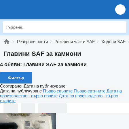
Резервни части
Резервни части SAF
Ходови SAF
Главини SAF за камиони
4 обяви:
Главини SAF за камиони
Филтър
Сортиране
:
Дата на публикуване
Дата на публикуване
Първо скъпите
Първо евтините
Дата на
производство - първо новите
Дата на производство - първо
старите