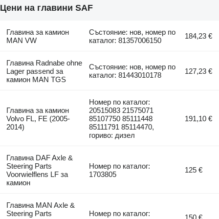
Цени на главини SAF
Главина за камион
Състояние: нов, номер по
184,23 €
MAN VW
каталог: 81357006150
Главина Radnabe ohne
Състояние: нов, номер по
Lager passend за
127,23 €
каталог: 81443010178
камион MAN TGS
Номер по каталог:
Главина за камион
20515083 21575071
Volvo FL, FE (2005-
85107750 85111448
191,10 €
2014)
85111791 85114470,
гориво: дизел
Главина DAF Axle &
Steering Parts
Номер по каталог:
125 €
Voorwielflens LF за
1703805
камион
Главина MAN Axle &
Steering Parts
Номер по каталог:
150 €