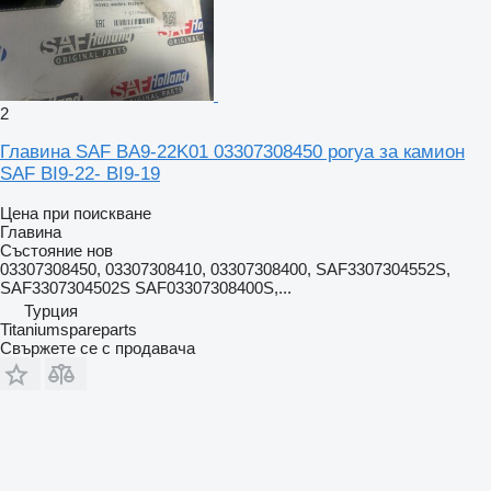
2
Главина SAF BA9-22K01 03307308450 porya за камион
SAF BI9-22- BI9-19
Цена при поискване
Главина
Състояние
нов
03307308450, 03307308410, 03307308400, SAF3307304552S,
SAF3307304502S SAF03307308400S,...
Турция
Titaniumspareparts
Свържете се с продавача