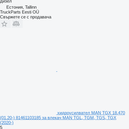
дизел
Естония, Tallinn
TruckParts Eesti OÜ
Свържете се с продавача
хидроусилвател MAN TGX 18.470
(01.20-) 81461103185 за влекач MAN TGL, TGM, TGS, TGX
(2020-)
5