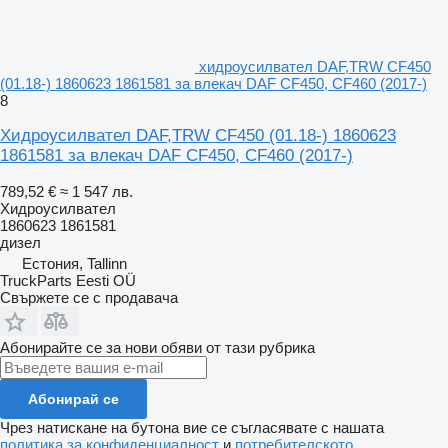
хидроусилвател DAF,TRW CF450
(01.18-) 1860623 1861581 за влекач DAF CF450, CF460 (2017-)
8
Хидроусилвател DAF,TRW CF450 (01.18-) 1860623
1861581 за влекач DAF CF450, CF460 (2017-)
789,52 €
≈ 1 547 лв.
Хидроусилвател
1860623 1861581
дизел
Естония, Tallinn
TruckParts Eesti OÜ
Свържете се с продавача
Абонирайте се за нови обяви от тази рубрика
Абонирай се
Чрез натискане на бутона вие се съгласявате с нашата
политика за конфиденциалност
и
потребителското