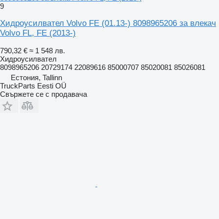
9
Хидроусилвател Volvo FE (01.13-) 8098965206 за влекач
Volvo FL, FE (2013-)
790,32 €
≈ 1 548 лв.
Хидроусилвател
8098965206 20729174 22089616 85000707 85020081 85026081
Естония, Tallinn
TruckParts Eesti OÜ
Свържете се с продавача