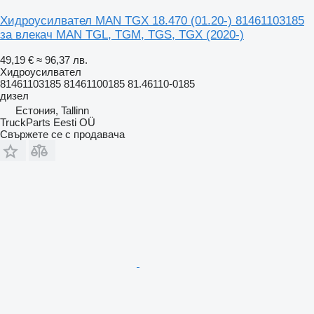
Хидроусилвател MAN TGX 18.470 (01.20-) 81461103185
за влекач MAN TGL, TGM, TGS, TGX (2020-)
49,19 €
≈ 96,37 лв.
Хидроусилвател
81461103185 81461100185 81.46110-0185
дизел
Естония, Tallinn
TruckParts Eesti OÜ
Свържете се с продавача