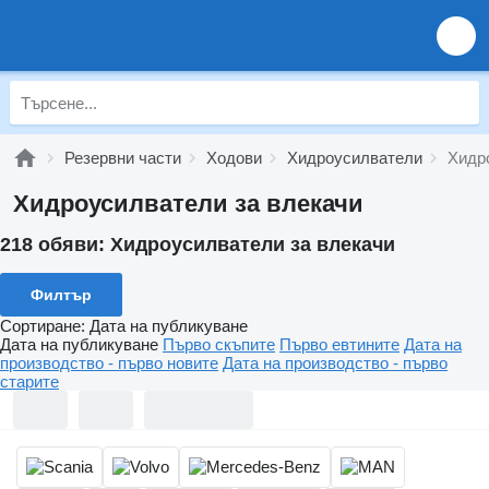
Резервни части
Ходови
Хидроусилватели
Хидр
Хидроусилватели за влекачи
218 обяви:
Хидроусилватели за влекачи
Филтър
Сортиране
:
Дата на публикуване
Дата на публикуване
Първо скъпите
Първо евтините
Дата на
производство - първо новите
Дата на производство - първо
старите