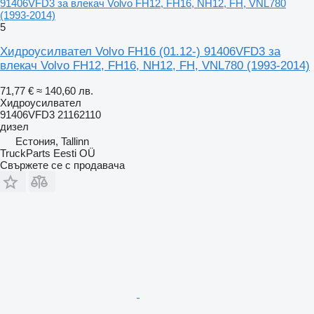
91406VFD3 за влекач Volvo FH12, FH16, NH12, FH, VNL780
(1993-2014)
5
Хидроусилвател Volvo FH16 (01.12-) 91406VFD3 за
влекач Volvo FH12, FH16, NH12, FH, VNL780 (1993-2014)
71,77 €
≈ 140,60 лв.
Хидроусилвател
91406VFD3 21162110
дизел
Естония, Tallinn
TruckParts Eesti OÜ
Свържете се с продавача