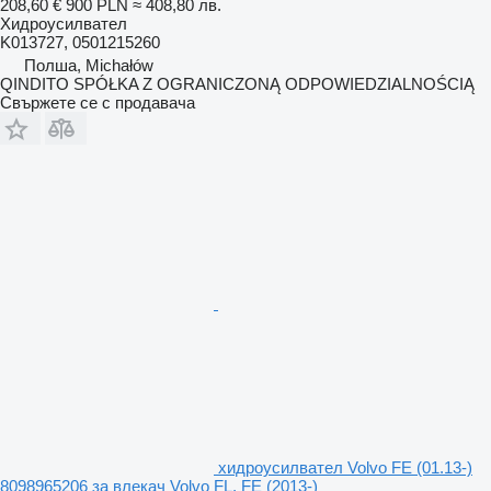
208,60 €
900 PLN
≈ 408,80 лв.
Хидроусилвател
K013727, 0501215260
Полша, Michałów
QINDITO SPÓŁKA Z OGRANICZONĄ ODPOWIEDZIALNOŚCIĄ
Свържете се с продавача
хидроусилвател Volvo FE (01.13-)
8098965206 за влекач Volvo FL, FE (2013-)