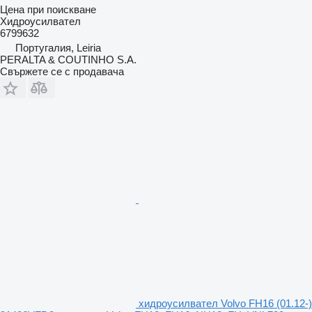
Цена при поискване
Хидроусилвател
6799632
Португалия, Leiria
PERALTA & COUTINHO S.A.
Свържете се с продавача
хидроусилвател Volvo FH16 (01.12-)