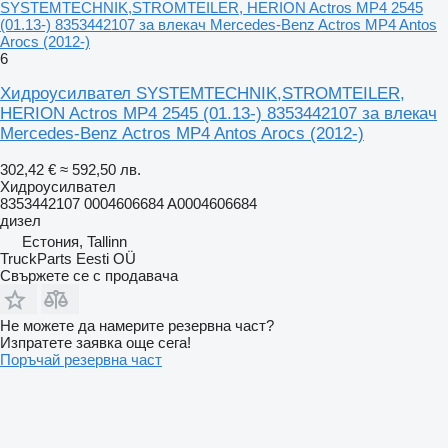
SYSTEMTECHNIK,STROMTEILER, HERION Actros MP4 2545
(01.13-) 8353442107 за влекач Mercedes-Benz Actros MP4 Antos
Arocs (2012-)
6
Хидроусилвател SYSTEMTECHNIK,STROMTEILER,
HERION Actros MP4 2545 (01.13-) 8353442107 за влекач
Mercedes-Benz Actros MP4 Antos Arocs (2012-)
302,42 €
≈ 592,50 лв.
Хидроусилвател
8353442107 0004606684 A0004606684
дизел
Естония, Tallinn
TruckParts Eesti OÜ
Свържете се с продавача
Не можете да намерите резервна част?
Изпратете заявка още сега!
Поръчай резервна част