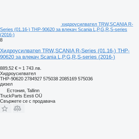
хидроусилвател TRW,SCANIA R-
Series (01.16-) THP-90620 за влекач Scania L,P,G,R,S-series
(2016-)
8
Хидроусилвател TRW,SCANIA R-Series (01.16-) THP-
90620 за влекач Scania L,P,G,R,S-series (2016-)
889,52 €
≈ 1 743 лв.
Хидроусилвател
THP-90620 2784927 575038 2085169 575036
дизел
Естония, Tallinn
TruckParts Eesti OÜ
Свържете се с продавача