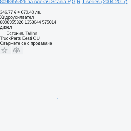
8098955326 за влекач Scania P,G,R,T-series (2004-2017)
346,77 €
≈ 679,40 лв.
Хидроусилвател
8098955326 1353044 575014
дизел
Естония, Tallinn
TruckParts Eesti OÜ
Свържете се с продавача