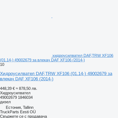
хидроусилвател DAF,TRW XF106
(01.14-) 49002679 за влекач DAF XF106 (2014-)
10
Хидроусилвател DAF,TRW XF106 (01.14-) 49002679 за
влекач DAF XF106 (2014-)
448,39 €
≈ 878,50 лв.
Хидроусилвател
49002679 1846034
дизел
Естония, Tallinn
TruckParts Eesti OÜ
Свържете се с продавача