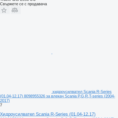
Свържете се с продавача
хидроусилвател Scania R-Series
(01.04-12.17) 8098955326 за влекач Scania P,G,R,T-series (2004-
2017)
7
Хидроусилвател Scania R-Series (01.04-12.17)