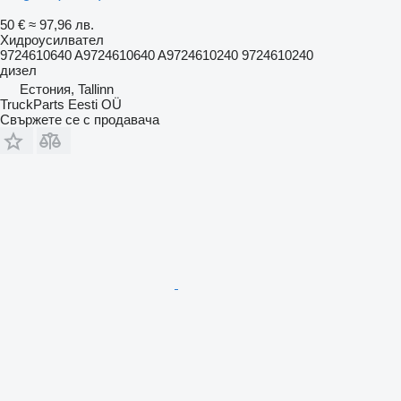
50 €
≈ 97,96 лв.
Хидроусилвател
9724610640 A9724610640 A9724610240 9724610240
дизел
Естония, Tallinn
TruckParts Eesti OÜ
Свържете се с продавача