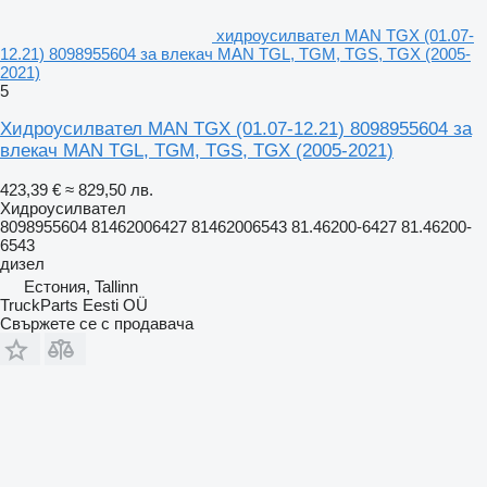
хидроусилвател MAN TGX (01.07-
12.21) 8098955604 за влекач MAN TGL, TGM, TGS, TGX (2005-
2021)
5
Хидроусилвател MAN TGX (01.07-12.21) 8098955604 за
влекач MAN TGL, TGM, TGS, TGX (2005-2021)
423,39 €
≈ 829,50 лв.
Хидроусилвател
8098955604 81462006427 81462006543 81.46200-6427 81.46200-
6543
дизел
Естония, Tallinn
TruckParts Eesti OÜ
Свържете се с продавача