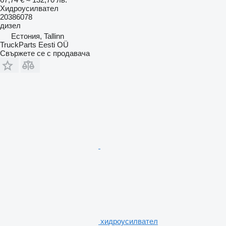
Хидроусилвател
20386078
дизел
Естония, Tallinn
TruckParts Eesti OÜ
Свържете се с продавача
хидроусилвател