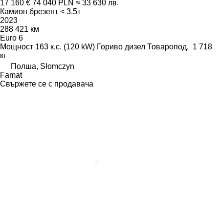
17 160 €
74 040 PLN
≈ 33 630 лв.
Камион брезент < 3.5т
2023
288 421 км
Euro 6
Мощност
163 к.с. (120 kW)
Гориво
дизел
Товаропод.
1 718
кг
Полша, Słomczyn
Famat
Свържете се с продавача