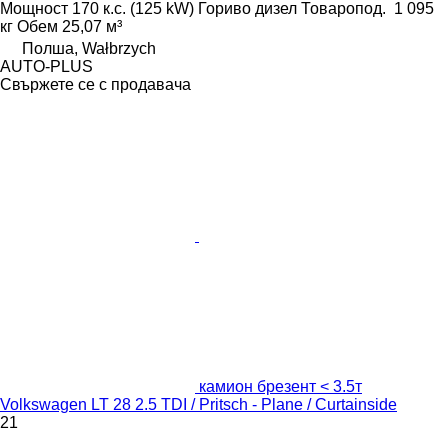
Мощност
170 к.с. (125 kW)
Гориво
дизел
Товаропод.
1 095
кг
Обем
25,07 м³
Полша, Wałbrzych
AUTO-PLUS
Свържете се с продавача
камион брезент < 3.5т
Volkswagen LT 28 2.5 TDI / Pritsch - Plane / Curtainside
21