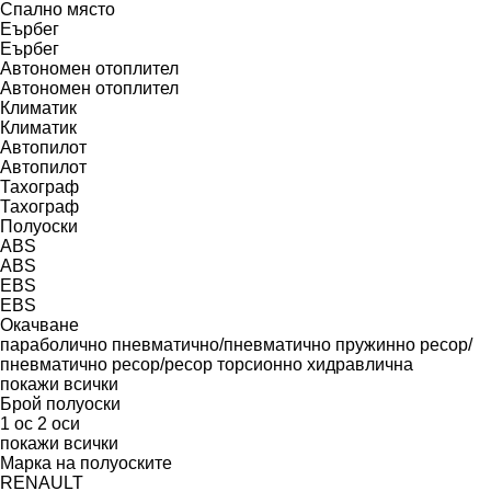
Спално място
Еърбег
Еърбег
Автономен отоплител
Автономен отоплител
Климатик
Климатик
Автопилот
Автопилот
Тахограф
Тахограф
Полуоски
ABS
ABS
EBS
EBS
Окачване
параболично
пневматично/пневматично
пружинно
ресор/
пневматично
ресор/ресор
торсионно
хидравлична
покажи всички
Брой полуоски
1 ос
2 оси
покажи всички
Марка на полуоските
RENAULT