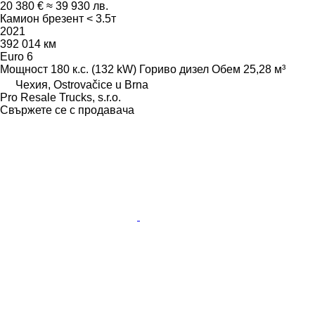
20 380 €
≈ 39 930 лв.
Камион брезент < 3.5т
2021
392 014 км
Euro 6
Мощност
180 к.с. (132 kW)
Гориво
дизел
Обем
25,28 м³
Чехия, Ostrovačice u Brna
Pro Resale Trucks, s.r.o.
Свържете се с продавача