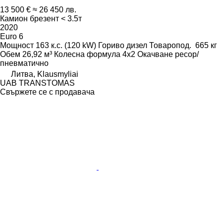
13 500 €
≈ 26 450 лв.
Камион брезент < 3.5т
2020
Euro 6
Мощност
163 к.с. (120 kW)
Гориво
дизел
Товаропод.
665 кг
Обем
26,92 м³
Колесна формула
4x2
Окачване
ресор/
пневматично
Литва, Klausmyliai
UAB TRANSTOMAS
Свържете се с продавача