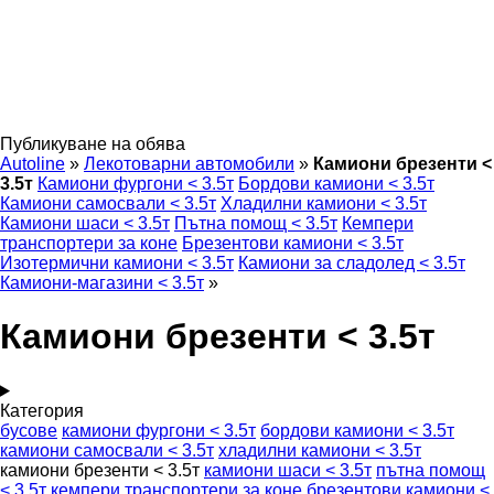
Публикуване на обява
Autoline
»
Лекотоварни автомобили
»
Камиони брезенти <
3.5т
Камиони фургони < 3.5т
Бордови камиони < 3.5т
Камиони самосвали < 3.5т
Хладилни камиони < 3.5т
Камиони шаси < 3.5т
Пътна помощ < 3.5т
Кемпери
транспортери за коне
Брезентови камиони < 3.5т
Изотермични камиони < 3.5т
Камиони за сладолед < 3.5т
Камиони-магазини < 3.5т
»
Камиони брезенти < 3.5т
Категория
бусове
камиони фургони < 3.5т
бордови камиони < 3.5т
камиони самосвали < 3.5т
хладилни камиони < 3.5т
камиони брезенти < 3.5т
камиони шаси < 3.5т
пътна помощ
< 3.5т
кемпери транспортери за коне
брезентови камиони <