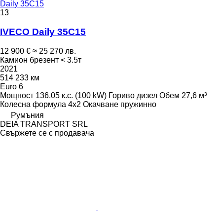
Daily 35C15
13
IVECO Daily 35C15
12 900 €
≈ 25 270 лв.
Камион брезент < 3.5т
2021
514 233 км
Euro 6
Мощност
136.05 к.с. (100 kW)
Гориво
дизел
Обем
27,6 м³
Колесна формула
4x2
Окачване
пружинно
Румъния
DEIA TRANSPORT SRL
Свържете се с продавача