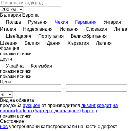
България
Европа
Полша
Румъния
Чехия
Германия
Унгария
Италия
Нидерландия
Испания
Словакия
Литва
Швейцария
Португалия
Великобритания
Швеция
Белгия
Дания
Хърватия
Латвия
Франция
покажи всички
други
Украйна
Колумбия
покажи всички
покажи всички
Цена
–
Вид на обявата
продажба
аукцион
от производителя
лизинг
кредит
на
вноски
trade-in (бартер с доплащане)
бартер
покажи всички
Състояние
нов
употребявани
катастрофирали
на части
с дефект