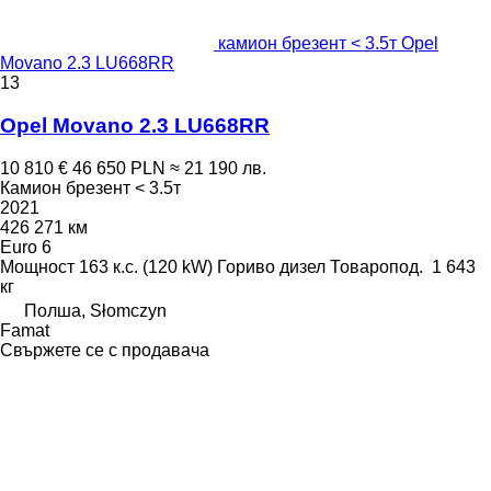
камион брезент < 3.5т Opel
Movano 2.3 LU668RR
13
Opel Movano 2.3 LU668RR
10 810 €
46 650 PLN
≈ 21 190 лв.
Камион брезент < 3.5т
2021
426 271 км
Euro 6
Мощност
163 к.с. (120 kW)
Гориво
дизел
Товаропод.
1 643
кг
Полша, Słomczyn
Famat
Свържете се с продавача