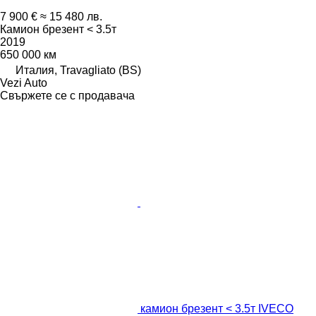
7 900 €
≈ 15 480 лв.
Камион брезент < 3.5т
2019
650 000 км
Италия, Travagliato (BS)
Vezi Auto
Свържете се с продавача
камион брезент < 3.5т IVECO