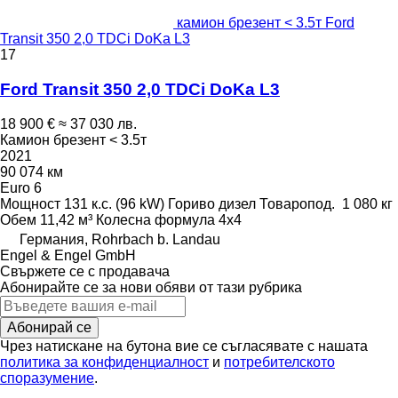
камион брезент < 3.5т Ford
Transit 350 2,0 TDCi DoKa L3
17
Ford Transit 350 2,0 TDCi DoKa L3
18 900 €
≈ 37 030 лв.
Камион брезент < 3.5т
2021
90 074 км
Euro 6
Мощност
131 к.с. (96 kW)
Гориво
дизел
Товаропод.
1 080 кг
Обем
11,42 м³
Колесна формула
4x4
Германия, Rohrbach b. Landau
Engel & Engel GmbH
Свържете се с продавача
Абонирайте се за нови обяви от тази рубрика
Абонирай се
Чрез натискане на бутона вие се съгласявате с нашата
политика за конфиденциалност
и
потребителското
споразумение
.