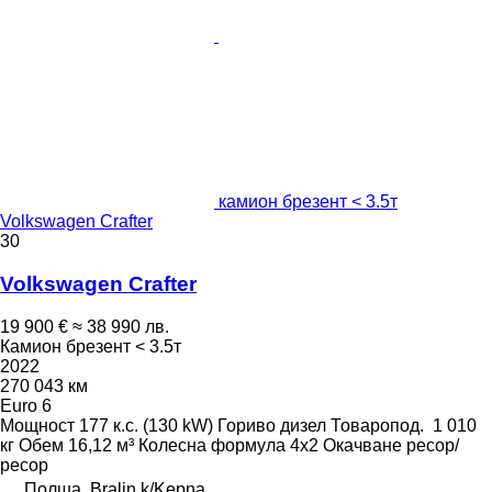
камион брезент < 3.5т
Volkswagen Crafter
30
Volkswagen Crafter
19 900 €
≈ 38 990 лв.
Камион брезент < 3.5т
2022
270 043 км
Euro 6
Мощност
177 к.с. (130 kW)
Гориво
дизел
Товаропод.
1 010
кг
Обем
16,12 м³
Колесна формула
4x2
Окачване
ресор/
ресор
Полша, Bralin k/Kępna