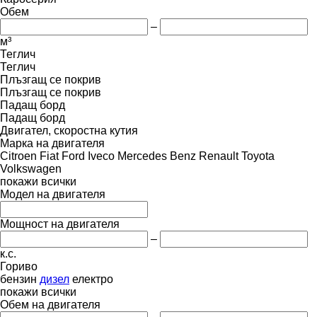
Обем
–
м³
Теглич
Теглич
Плъзгащ се покрив
Плъзгащ се покрив
Падащ борд
Падащ борд
Двигател, скоростна кутия
Марка на двигателя
Citroen
Fiat
Ford
Iveco
Mercedes Benz
Renault
Toyota
Volkswagen
покажи всички
Модел на двигателя
Мощност на двигателя
–
к.с.
Гориво
бензин
дизел
електро
покажи всички
Обем на двигателя