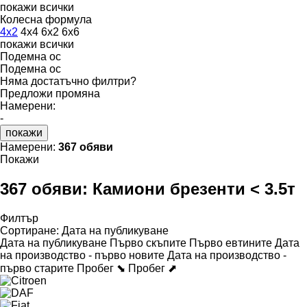
покажи всички
Колесна формула
4x2
4x4
6x2
6x6
покажи всички
Подемна ос
Подемна ос
Няма достатъчно филтри?
Предложи промяна
Намерени:
-
покажи
Намерени:
367 обяви
Покажи
367 обяви:
Камиони брезенти < 3.5т
Филтър
Сортиране
:
Дата на публикуване
Дата на публикуване
Първо скъпите
Първо евтините
Дата
на производство - първо новите
Дата на производство -
първо старите
Пробег ⬊
Пробег ⬈