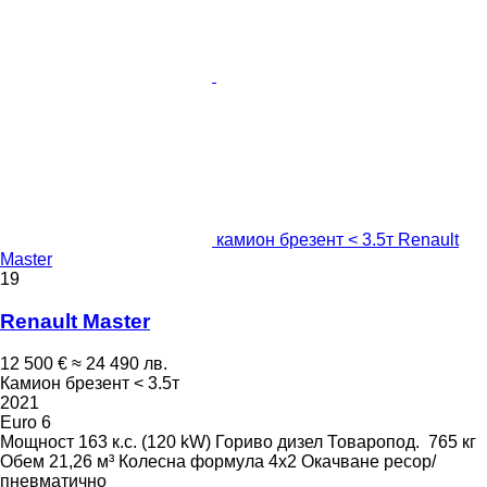
камион брезент < 3.5т Renault
Master
19
Renault Master
12 500 €
≈ 24 490 лв.
Камион брезент < 3.5т
2021
Euro 6
Мощност
163 к.с. (120 kW)
Гориво
дизел
Товаропод.
765 кг
Обем
21,26 м³
Колесна формула
4x2
Окачване
ресор/
пневматично