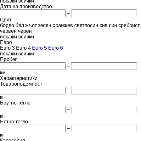
покажи всички
Дата на производство
–
Цвят
бордо
бял
жълт
зелен
оранжев
светлосин
сив
син
сребрист
червен
черен
покажи всички
Евро
Euro 3
Euro 4
Euro 5
Euro 6
покажи всички
Пробег
–
км
Характеристики
Товароподемност
–
кг
Брутно тегло
–
кг
Нетно тегло
–
кг
Каросерия