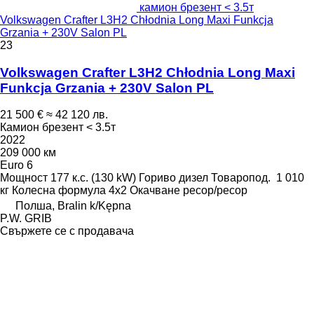
камион брезент < 3.5т
Volkswagen Crafter L3H2 Chłodnia Long Maxi Funkcja
Grzania + 230V Salon PL
23
Volkswagen Crafter L3H2 Chłodnia Long Maxi
Funkcja Grzania + 230V Salon PL
21 500 €
≈ 42 120 лв.
Камион брезент < 3.5т
2022
209 000 км
Euro 6
Мощност
177 к.с. (130 kW)
Гориво
дизел
Товаропод.
1 010
кг
Колесна формула
4x2
Окачване
ресор/ресор
Полша, Bralin k/Kępna
P.W. GRIB
Свържете се с продавача