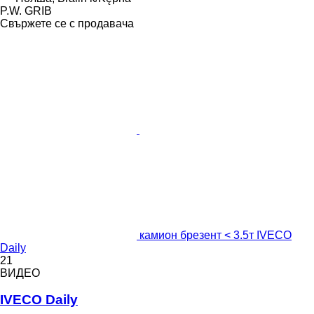
P.W. GRIB
Свържете се с продавача
камион брезент < 3.5т IVECO
Daily
21
ВИДЕО
IVECO Daily