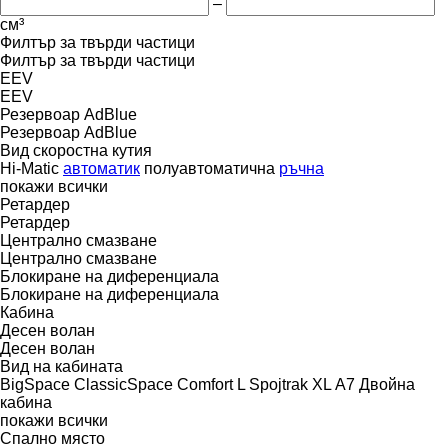
–
см³
Филтър за твърди частици
Филтър за твърди частици
EEV
EEV
Резервоар AdBlue
Резервоар AdBlue
Вид скоростна кутия
Hi-Matic
автоматик
полуавтоматична
ръчна
покажи всички
Ретардер
Ретардер
Централно смазване
Централно смазване
Блокиране на диференциала
Блокиране на диференциала
Кабина
Десен волан
Десен волан
Вид на кабината
BigSpace
ClassicSpace
Comfort
L
Spojtrak XL
А7
Двойна
кабина
покажи всички
Спално място