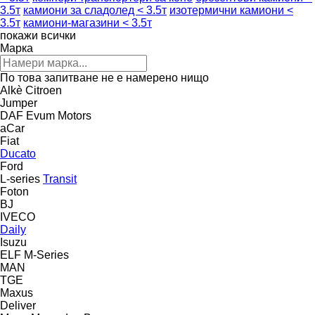
3.5т
камиони за сладолед < 3.5т
изотермични камиони <
3.5т
камиони-магазини < 3.5т
покажи всички
Марка
По това запитване не е намерено нищо
Alkè
Citroen
Jumper
DAF
Evum Motors
aCar
Fiat
Ducato
Ford
L-series
Transit
Foton
BJ
IVECO
Daily
Isuzu
ELF
M-Series
MAN
TGE
Maxus
Deliver