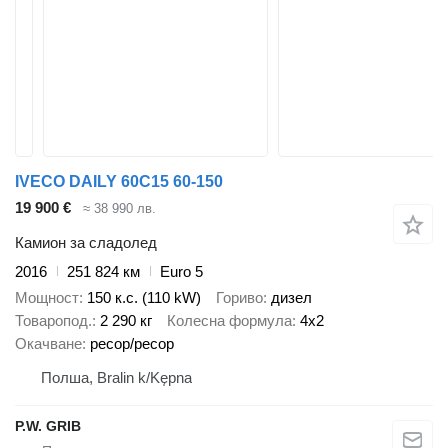
IVECO DAILY 60C15 60-150
19 900 €
≈ 38 990 лв.
Камион за сладолед
2016
251 824 км
Euro 5
Мощност
150 к.с. (110 kW)
Гориво
дизел
Товаропод.
2 290 кг
Колесна формула
4x2
Окачване
ресор/ресор
Полша, Bralin k/Kępna
P.W. GRIB