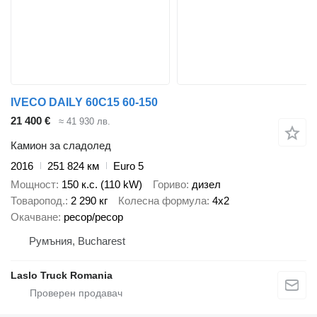
IVECO DAILY 60C15 60-150
21 400 €
≈ 41 930 лв.
Камион за сладолед
2016
251 824 км
Euro 5
Мощност
150 к.с. (110 kW)
Гориво
дизел
Товаропод.
2 290 кг
Колесна формула
4x2
Окачване
ресор/ресор
Румъния, Bucharest
Laslo Truck Romania