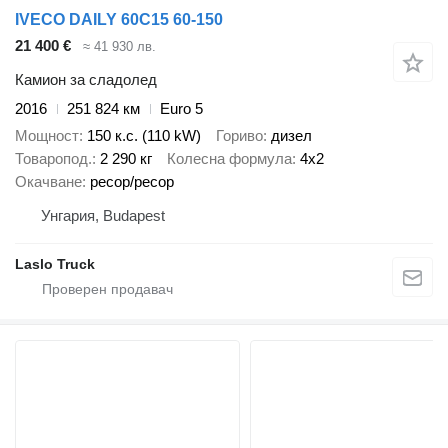
IVECO DAILY 60C15 60-150
21 400 €
≈ 41 930 лв.
Камион за сладолед
2016
251 824 км
Euro 5
Мощност
150 к.с. (110 kW)
Гориво
дизел
Товаропод.
2 290 кг
Колесна формула
4x2
Окачване
ресор/ресор
Унгария, Budapest
Laslo Truck