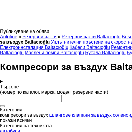
Публикуване на обява
Autoline
»
Резервни части
»
Резервни части Baltacıoğlu
Bos
за въздух Baltacıoğlu
Уплътнителни пръстени на скоростнат
Електроинсталация Baltacıoğlu
Кабели Baltacıoğlu
Ремонтни
Baltacıoğlu
Маслени помпи Baltacıoğlu
Бутала Baltacıoğlu
Бу
Компресори за въздух Balta
Търсене
(номер по каталог, марка, модел, резервни части)
Категория
компресори за въздух
шлангове
клапани за въздух
соленои
покажи всички
Категория на техниката
автобуси