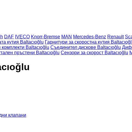
ch
DAF
IVECO
Knorr-Bremse
MAN
Mercedes-Benz
Renault
Sc
а кутия Baltacıoğlu
Гарнитури за скоростна кутия Baltacıoğ
 комплекти Baltacıoğlu
Съединител дискове Baltacıoğlu
Дифе
тален пръстени Baltacıoğlu
Сензори за скорост Baltacıoğlu
М
cıoğlu
дни клапани