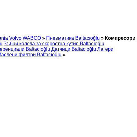
ania
Volvo
WABCO
»
Пневматика Baltacıoğlu
»
Компресори
lu
Зъбни колела за скоростна кутия Baltacıoğlu
ренциали Baltacıoğlu
Датчици Baltacıoğlu
Лагери
аслени филтри Baltacıoğlu
»