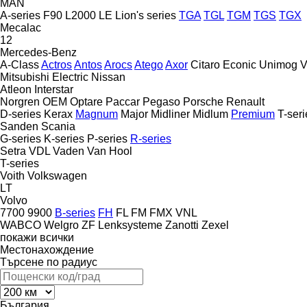
MAN
A-series
F90
L2000
LE
Lion's series
TGA
TGL
TGM
TGS
TGX
Mecalac
12
Mercedes-Benz
A-Class
Actros
Antos
Arocs
Atego
Axor
Citaro
Econic
Unimog
V
Mitsubishi Electric
Nissan
Atleon
Interstar
Norgren
OEM
Optare
Paccar
Pegaso
Porsche
Renault
D-series
Kerax
Magnum
Major
Midliner
Midlum
Premium
T-seri
Sanden
Scania
G-series
K-series
P-series
R-series
Setra
VDL
Vaden
Van Hool
T-series
Voith
Volkswagen
LT
Volvo
7700
9900
B-series
FH
FL
FM
FMX
VNL
WABCO
Welgro
ZF Lenksysteme
Zanotti
Zexel
покажи всички
Местонахождение
Търсене по радиус
България