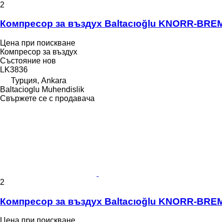
2
Компресор за въздух Baltacıoğlu KNORR-BRE
Цена при поискване
Компресор за въздух
Състояние
нов
LK3836
Турция, Ankara
Baltacioglu Muhendislik
Свържете се с продавача
2
Компресор за въздух Baltacıoğlu KNORR-BREM
Цена при поискване