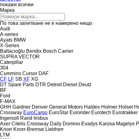
покажи всички
Марка
По това запитване не е намерено нищо
Audi
A-series
Ayats
BMW
X-Series
Baltacıoğlu
Bendix
Bosch
Carrier
SUPRA
VECTOR
Caterpillar
304
Cummins
Cursor
DAF
CF
LF
SB
XF
XG
DT Spare Parts
DTR
Detroit Diesel
Deutz
BF
Ford
F-MAX
GHH
Gardner Denver
General Motors
Haldex
Holmer
Holset
Ho
Crossway
EuroCargo
EuroStar
Eurorider
Eurotech
Eurotrakker
Ingersoll Rand
Irisbus
Axer
Citelis
Crossway
Daily
Domino
Evadys
Karosa
Magelys
P
Knorr
Knorr-Bremse
Liebherr
LTM