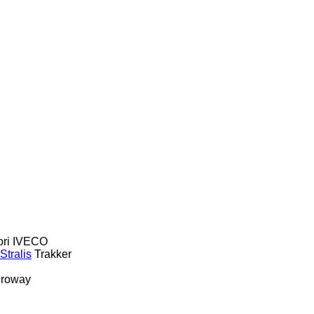
ri
IVECO
Stralis
Trakker
roway