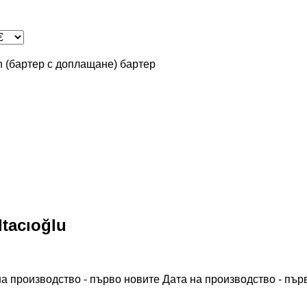
in (бартер с доплащане)
бартер
tacıoğlu
на производство - първо новите
Дата на производство - пър