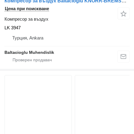
Компресор за въздух Baltacıoğlu KNORR-BREMSE LK 3947 за автобус
Цена при поискване
Компресор за въздух
LK 3947
Турция, Ankara
Baltacioglu Muhendislik