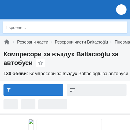
Резервни части
Резервни части Baltacıoğlu
Пневмат
Компресори за въздух Baltacıoğlu за
автобуси
130 обяви:
Компресори за въздух Baltacıoğlu за автобуси