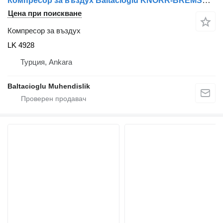
Компресор за въздух Baltacıoğlu KNORR-BREMSE LK 4928 за автобус
Цена при поискване
Компресор за въздух
LK 4928
Турция, Ankara
Baltacioglu Muhendislik