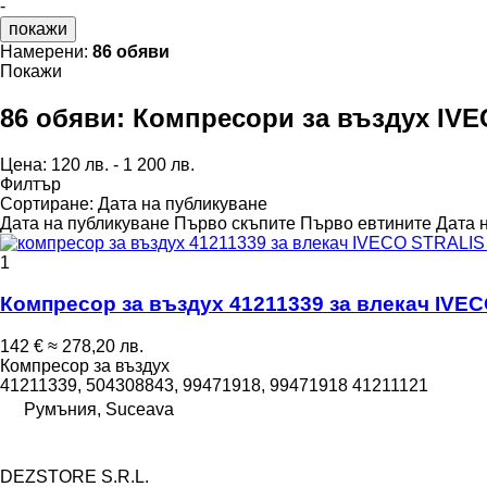
-
покажи
Намерени:
86 обяви
Покажи
86 обяви:
Компресори за въздух IV
Цена:
120 лв. - 1 200 лв.
Филтър
Сортиране
:
Дата на публикуване
Дата на публикуване
Първо скъпите
Първо евтините
Дата 
1
Компресор за въздух 41211339 за влекач IVE
142 €
≈ 278,20 лв.
Компресор за въздух
41211339, 504308843, 99471918, 99471918 41211121
Румъния, Suceava
DEZSTORE S.R.L.