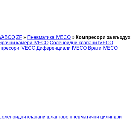
WABCO
ZF
»
Пневматика IVECO
»
Компресори за въздух
ирачни камери IVECO
Соленоидни клапани IVECO
мпресори IVECO
Диференциали IVECO
Врати IVECO
соленоидни клапани
шлангове
пневматични цилиндри