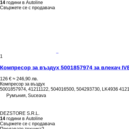
14
години в Autoline
Свържете се с продавача
1
Компресор за въздух 5001857974 за влекач I
126 €
≈ 246,90 лв.
Компресор за въздух
5001857974, 41211122, 504016500, 504293730, LK4936 412
Румъния, Suceava
DEZSTORE S.R.L.
14
години в Autoline
Свържете се с продавача
Продавате техника?