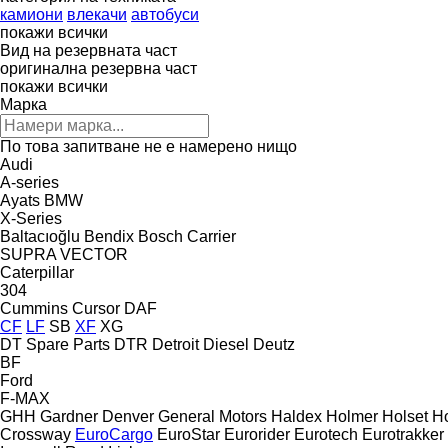
камиони
влекачи
автобуси
покажи всички
Вид на резервната част
оригинална резервна част
покажи всички
Марка
По това запитване не е намерено нищо
Audi
A-series
Ayats
BMW
X-Series
Baltacıoğlu
Bendix
Bosch
Carrier
SUPRA
VECTOR
Caterpillar
304
Cummins
Cursor
DAF
CF
LF
SB
XF
XG
DT Spare Parts
DTR
Detroit Diesel
Deutz
BF
Ford
F-MAX
GHH
Gardner Denver
General Motors
Haldex
Holmer
Holset
Ho
Crossway
EuroCargo
EuroStar
Eurorider
Eurotech
Eurotrakker