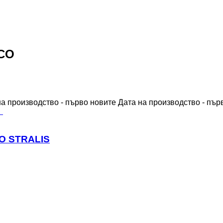
ECO
на производство - първо новите
Дата на производство - пър
CO STRALIS