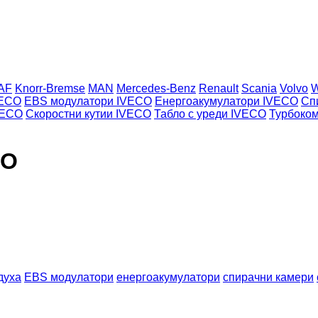
AF
Knorr-Bremse
MAN
Mercedes-Benz
Renault
Scania
Volvo
VECO
EBS модулатори IVECO
Енергоакумулатори IVECO
Сп
VECO
Скоростни кутии IVECO
Табло с уреди IVECO
Турбоко
CO
духа
EBS модулатори
енергоакумулатори
спирачни камери