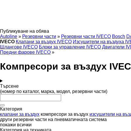
Публикуване на обява
Autoline
»
Резервни части
»
Резервни части IVECO
Bosch
D
IVECO
Клапани за въздух IVECO
Изсушители на въздуха I
Шлангове IVECO
Блоки за управление IVECO
Двигатели I
Предни фарове IVECO
»
Компресори за въздух IVE
Търсене
(номер по каталог, марка, модел, резервни части)
Категория
клапани за въздух
компресори за въздух
изсушители на въз
други резервни части на пневматичната система
покажи всички
Категория на техниката