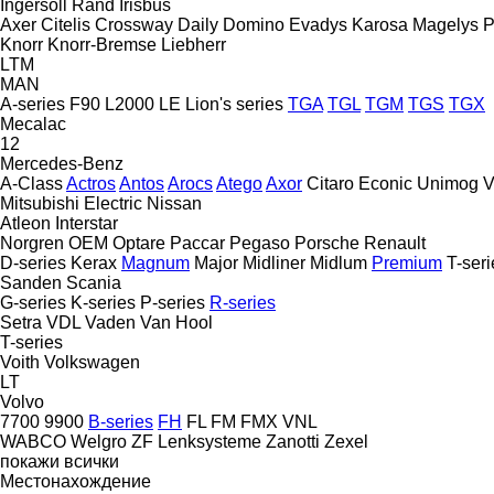
Ingersoll Rand
Irisbus
Axer
Citelis
Crossway
Daily
Domino
Evadys
Karosa
Magelys
P
Knorr
Knorr-Bremse
Liebherr
LTM
MAN
A-series
F90
L2000
LE
Lion's series
TGA
TGL
TGM
TGS
TGX
Mecalac
12
Mercedes-Benz
A-Class
Actros
Antos
Arocs
Atego
Axor
Citaro
Econic
Unimog
V
Mitsubishi Electric
Nissan
Atleon
Interstar
Norgren
OEM
Optare
Paccar
Pegaso
Porsche
Renault
D-series
Kerax
Magnum
Major
Midliner
Midlum
Premium
T-seri
Sanden
Scania
G-series
K-series
P-series
R-series
Setra
VDL
Vaden
Van Hool
T-series
Voith
Volkswagen
LT
Volvo
7700
9900
B-series
FH
FL
FM
FMX
VNL
WABCO
Welgro
ZF Lenksysteme
Zanotti
Zexel
покажи всички
Местонахождение