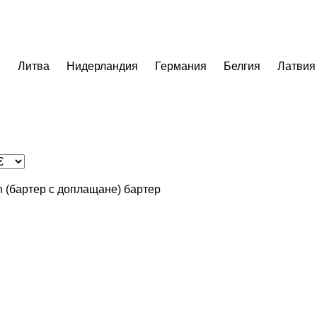
я
Литва
Нидерландия
Германия
Белгия
Латвия
in (бартер с доплащане)
бартер