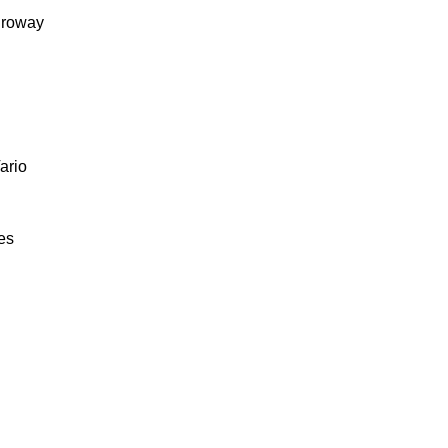
roway
ario
es