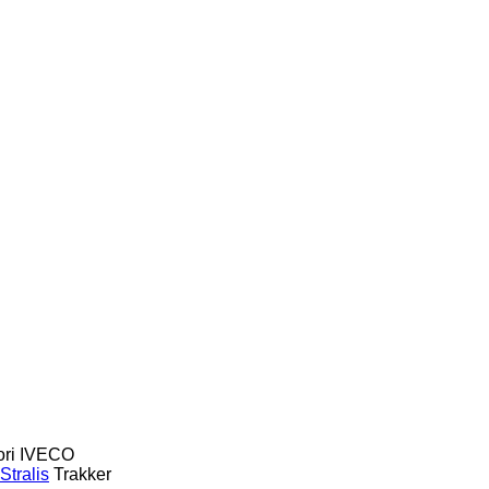
ri
IVECO
Stralis
Trakker