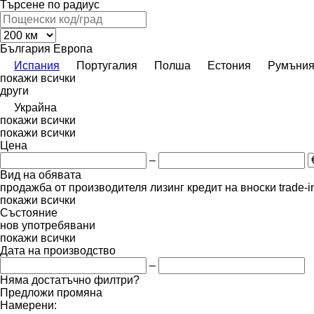
Търсене по радиус
България
Европа
Испания
Португалия
Полша
Естония
Румъни
покажи всички
други
Украйна
покажи всички
покажи всички
Цена
–
Вид на обявата
продажба
от производителя
лизинг
кредит
на вноски
trade-
покажи всички
Състояние
нов
употребявани
покажи всички
Дата на производство
–
Няма достатъчно филтри?
Предложи промяна
Намерени: