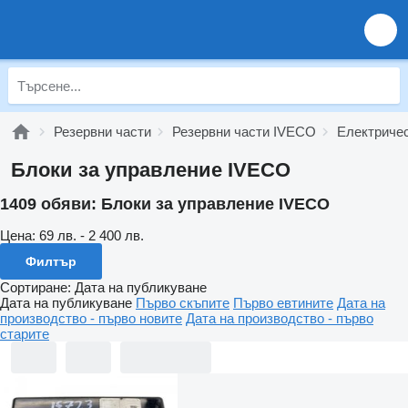
Резервни части
Резервни части IVECO
Електриче
Блоки за управление IVECO
1409 обяви:
Блоки за управление IVECO
Цена:
69 лв. - 2 400 лв.
Филтър
Сортиране
:
Дата на публикуване
Дата на публикуване
Първо скъпите
Първо евтините
Дата на
производство - първо новите
Дата на производство - първо
старите