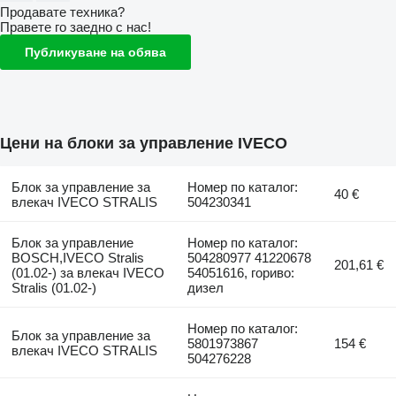
Продавате техника?
Правете го заедно с нас!
Публикуване на обява
Цени на блоки за управление IVECO
Блок за управление за
Номер по каталог:
40 €
влекач IVECO STRALIS
504230341
Блок за управление
Номер по каталог:
BOSCH,IVECO Stralis
504280977 41220678
201,61 €
(01.02-) за влекач IVECO
54051616, гориво:
Stralis (01.02-)
дизел
Номер по каталог:
Блок за управление за
5801973867
154 €
влекач IVECO STRALIS
504276228