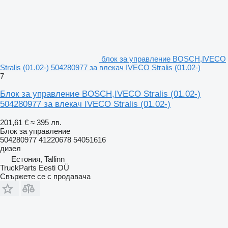
блок за управление BOSCH,IVECO
Stralis (01.02-) 504280977 за влекач IVECO Stralis (01.02-)
7
Блок за управление BOSCH,IVECO Stralis (01.02-)
504280977 за влекач IVECO Stralis (01.02-)
201,61 €
≈ 395 лв.
Блок за управление
504280977 41220678 54051616
дизел
Естония, Tallinn
TruckParts Eesti OÜ
Свържете се с продавача