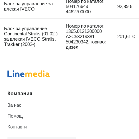
Номер по каталог:
Блок за управление за
504176649
92,89 €
влекач IVECO
4462700000
Номер по каталог:
Блок за управление
1365.0121200000
Continental Stralis (01.02-)
A2C53219381
201,61 €
за влекач IVECO Stralis,
504230342, гориво:
Trakker (2002-)
дизел
Компания
За нас
Помощ
Контакти