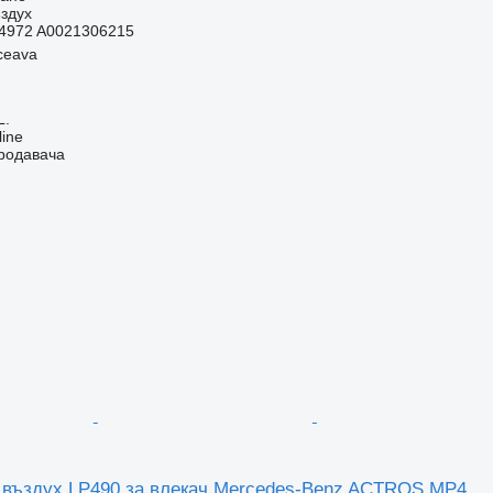
здух
4972 A0021306215
ceava
L.
line
продавача
 въздух LP490 за влекач Mercedes-Benz ACTROS MP4