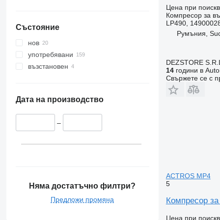
Цена при поиск
Компресор за въ
LP490, 1490002
Състояние
Румъния, Su
нов
употребявани
DEZSTORE S.R.
възстановен
14
години в Auto
Свържете се с 
Дата на производство
–
ACTROS MP4
5
Няма достатъчно филтри?
Предложи промяна
Компресор за
Цена при поиск