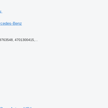
rcedes-Benz
763548, 4701300415,...