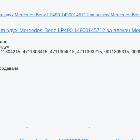
 въздух Mercedes-Benz LP490 14900145712 за влекач Me
ване
здух
11304215, 4711303415, 4711304015, 4711303215, 0011309315, 0009
продавача