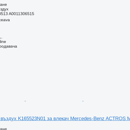
ване
здух
8513 A0011306515
ceava
L.
line
продавача
 въздух K165523N01 за влекач Mercedes-Benz ACTROS 
ване