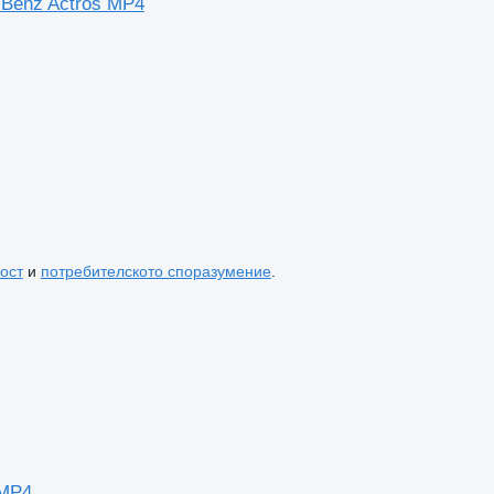
-Benz Actros MP4
ост
и
потребителското споразумение
.
 MP4