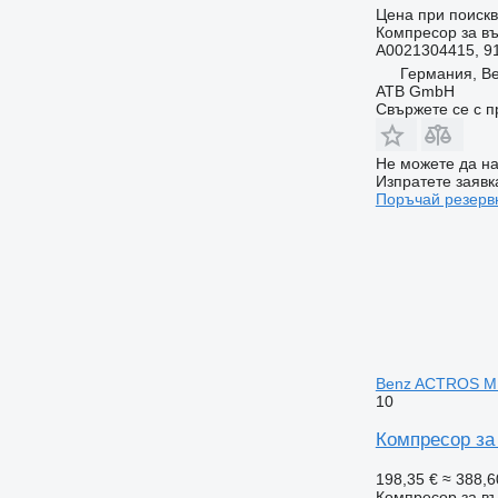
Цена при поиск
Компресор за въ
A0021304415, 9
Германия, Be
ATB GmbH
Свържете се с 
Не можете да на
Изпратете заявк
Поръчай резерв
Benz ACTROS M
10
Компресор за
198,35 €
≈ 388,6
Компресор за въ