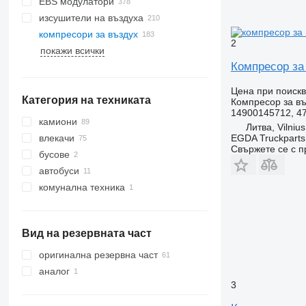
EBS модулатори
изсушители на въздуха
компресори за въздух
2
покажи всички
Компресор за
Цена при поиск
Категория на техниката
Компресор за въ
14900145712, 47
камиони
Литва, Vilnius
EGDA Truckparts
влекачи
Свържете се с 
бусове
автобуси
комунална техника
комунални машини
боклукчийски камиони
Вид на резервната част
оригинална резервна част
аналог
3