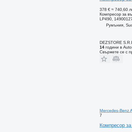
378 €
≈ 740,60 л
Компресор за въ
LP490, 1490012
Румъния, Su
DEZSTORE S.R.
14
години в Auto
Свържете се с 
Mercedes-Benz 
7
Компресор за