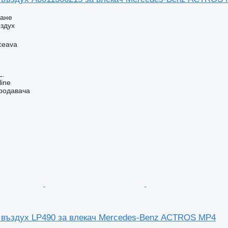
ване
здух
ceava
L.
line
продавача
 въздух LP490 за влекач Mercedes-Benz ACTROS MP4