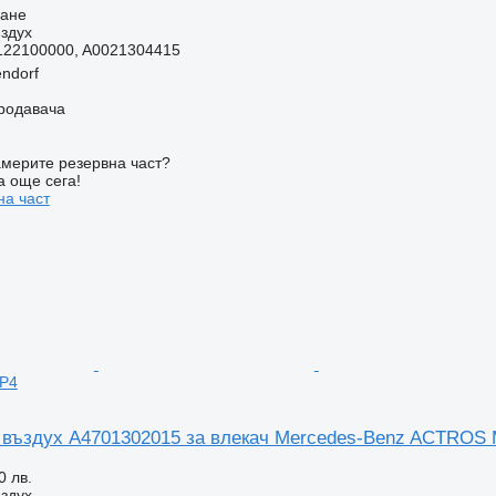
ване
здух
122100000, A0021304415
ndorf
продавача
мерите резервна част?
а още сега!
на част
P4
 въздух A4701302015 за влекач Mercedes-Benz ACTROS
0 лв.
здух