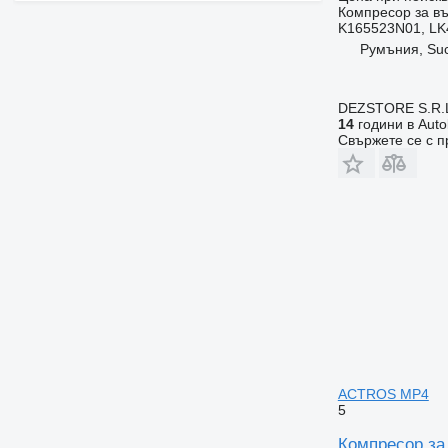
Компресор за въ
K165523N01, LK
Румъния, Su
DEZSTORE S.R.
14
години в Auto
Свържете се с 
ACTROS MP4
5
Компресор за