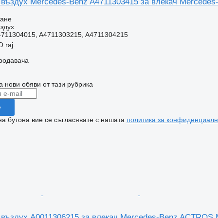
 въздух Mercedes-Benz A4711303415 за влекач Mercedes
ване
здух
4711304015, A4711303215, A4711304215
 raj.
продавача
а нови обяви от тази рубрика
е
на бутона вие се съгласявате с нашата
политика за конфиденциалн
 въздух A0011306215 за влекач Mercedes-Benz ACTROS