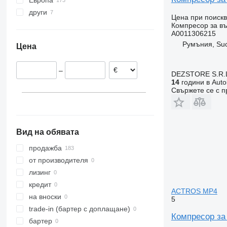
Европа
други
Полша
Цена при поиск
Естония
Украйна
Компресор за въ
A0011306215
Румъния
Колумбия
Румъния, Su
Цена
Литва
Португалия
–
Германия
DEZSTORE S.R.
14
години в Auto
Испания
Свържете се с 
Нидерландия
покажи всички
Вид на обявата
продажба
от производителя
лизинг
кредит
ACTROS MP4
на вноски
5
trade-in (бартер с доплащане)
Компресор за
бартер