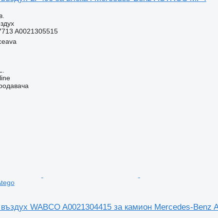
в.
здух
7713 A0021305515
ceava
L.
line
продавача
Atego
 въздух WABCO A0021304415 за камион Mercedes-Benz A