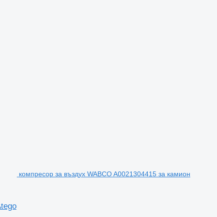
компресор за въздух WABCO A0021304415 за камион
tego