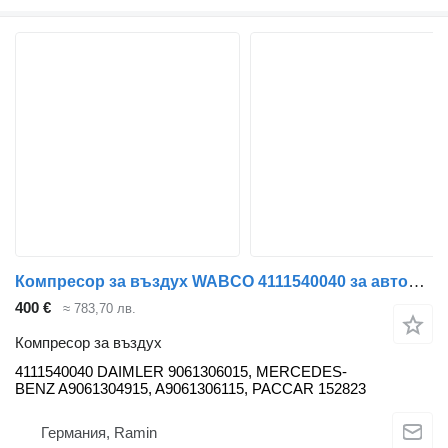
Компресор за въздух WABCO 4111540040 за автобус Mercedes-Benz Econic, Unimog, Axor, Conecto, Tourino, Zetros, Citaro, Integro, Intouro, Touro
400 €
≈ 783,70 лв.
Компресор за въздух
4111540040 DAIMLER 9061306015, MERCEDES-
BENZ A9061304915, A9061306115, PACCAR 152823
Германия, Ramin