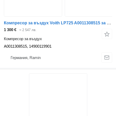
Компресор за въздух Voith LP725 A0011308515 за автобус Mercedes-Benz
1 300 €
≈ 2 547 лв.
Компресор за въздух
A0011308515, 14900119901
Германия, Ramin