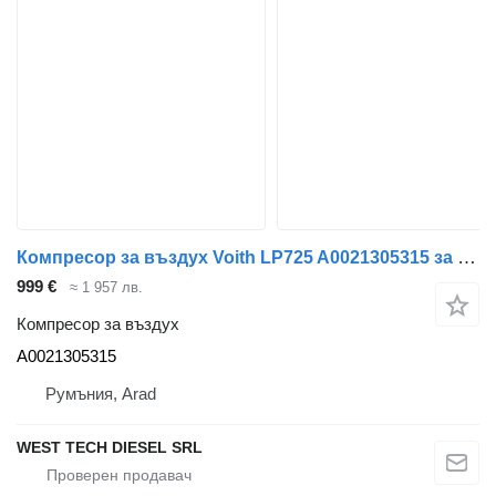
Компресор за въздух Voith LP725 A0021305315 за автобус Mercedes-Benz Citaro
999 €
≈ 1 957 лв.
Компресор за въздух
A0021305315
Румъния, Arad
WEST TECH DIESEL SRL