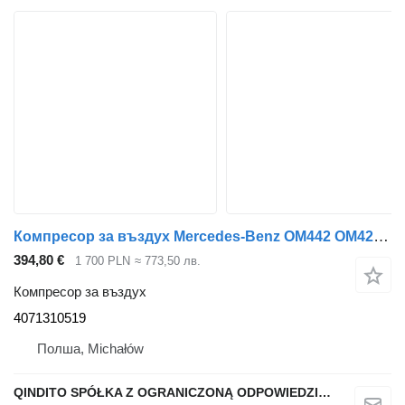
Компресор за въздух Mercedes-Benz OM442 OM422 OM402 4071310519 за автобус Mercedes-Benz SK MK V8
394,80 €
1 700 PLN
≈ 773,50 лв.
Компресор за въздух
4071310519
Полша, Michałów
QINDITO SPÓŁKA Z OGRANICZONĄ ODPOWIEDZIALNOŚCIĄ