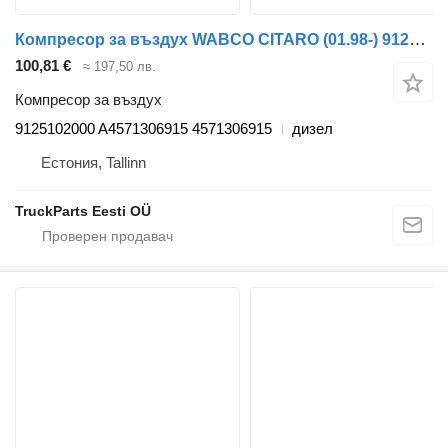
Компресор за въздух WABCO CITARO (01.98-) 9125102000 за автобус Mercedes-Benz Bus II (1996-)
100,81 €
≈ 197,50 лв.
Компресор за въздух
9125102000 A4571306915 4571306915
дизел
Естония, Tallinn
TruckParts Eesti OÜ