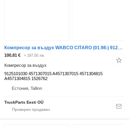
Компресор за въздух WABCO CITARO (01.98-) 9125101030 за автобус Mercedes-Benz Bus II (1996-)
100,81 €
≈ 197,50 лв.
Компресор за въздух
9125101030 4571307015 A4571307015 4571304815
A4571304815 1526762
Естония, Tallinn
TruckParts Eesti OÜ