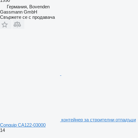
1990
Германия, Bovenden
Gassmann GmbH
Свържете се с продавача
контейнер за строителни отпадъци
Conquip CA122-03000
14