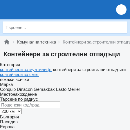
Комунална техника
Контейнери за строителни отпад
Контейнери за строителни отпадъци
Категория
контейнери за мултилифт
контейнери за строителни отпадъци
контейнери за смет
покажи всички
Марка
Conquip
Dinacon
Gemakbak
Lasto
Meiller
Местонахождение
Търсене по радиус
България
Пловдив
Европа