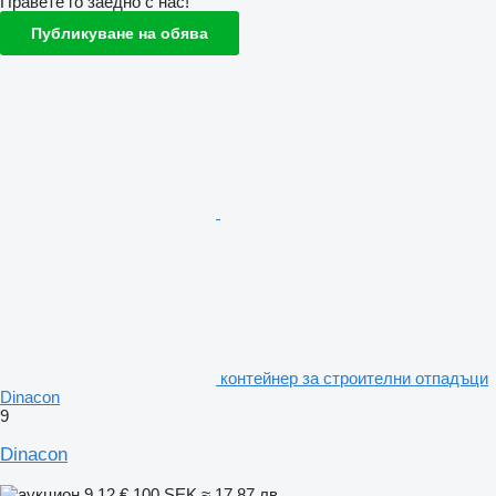
Правете го заедно с нас!
Публикуване на обява
контейнер за строителни отпадъци
Dinacon
9
Dinacon
9,12 €
100 SEK
≈ 17,87 лв.