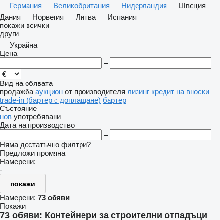
Германия
Великобритания
Нидерландия
Швеция
Дания
Норвегия
Литва
Испания
покажи всички
други
Украйна
Цена
–
Вид на обявата
продажба
аукцион
от производителя
лизинг
кредит
на вноски
trade-in (бартер с доплащане)
бартер
Състояние
нов
употребявани
Дата на производство
–
Няма достатъчно филтри?
Предложи промяна
Намерени:
-
покажи
Намерени:
73 обяви
Покажи
73 обяви:
Контейнери за строителни отпадъци