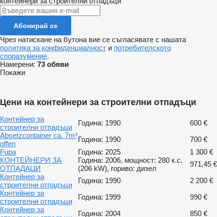
контейнери за строителни отпадъци
Абонирай се
Чрез натискане на бутона вие се съгласявате с нашата
политика за конфиденциалност
и
потребителското
споразумение
.
Намерени:
73 обяви
Покажи
Цени на контейнери за строителни отпадъци
Контейнер за
Година: 1990
600 €
строителни отпадъци
Absetzcontainer ca. 7m³
Година: 1990
700 €
offen
Fupa
Година: 2025
1 300 €
КОНТЕЙНЕРИ ЗА
Година: 2006, мощност: 280 к.с.
971,45 €
ОТПАДАЦИ
(206 kW), гориво: дизел
Контейнер за
Година: 1990
2 200 €
строителни отпадъци
Контейнер за
Година: 1999
990 €
строителни отпадъци
Контейнер за
Година: 2004
850 €