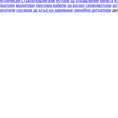
ектрически стъклоповдигачи
бутони за управление
релета
к
тратори
монитори
лентови кабели за волан
сервомотори
ан
игатели
сензори за ъгъл на завиване
линейни актуатори
др