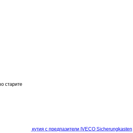
во старите
кутия с предпазители IVECO Sicherungkasten