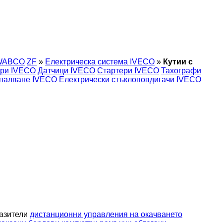
WABCO
ZF
»
Електрическа система IVECO
»
Кутии с
ори IVECO
Датчици IVECO
Стартери IVECO
Тахографи
апалване IVECO
Електрически стъклоповдигачи IVECO
пазители
дистанционни управления на окачването