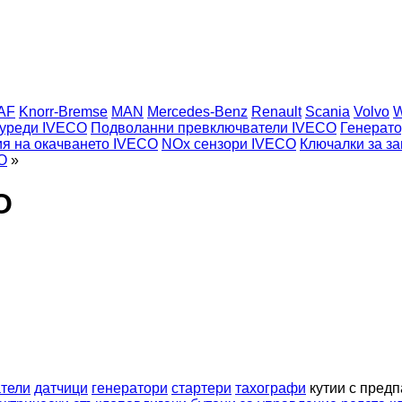
AF
Knorr-Bremse
MAN
Mercedes-Benz
Renault
Scania
Volvo
 уреди IVECO
Подволанни превключватели IVECO
Генерат
я на окачването IVECO
NOx сензори IVECO
Ключалки за з
O
»
O
тели
датчици
генератори
стартери
тахографи
кутии с пред