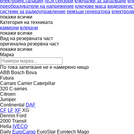
електроинсталация
NOx сензори
ключалки за запалване
ел
преобразуватели на напрежение
ключове маса
видеорегис
системи за радиоуправление
ремъци генератора
електродв
покажи всички
Категория на техниката
камиони
влекачи
покажи всички
Вид на резервната част
оригинална резервна част
покажи всички
Марка
По това запитване не е намерено нищо
ABB
Bosch
Bova
Futura
Carraro
Carrier
Caterpillar
320
C-series
Citroen
Jumper
Continental
DAF
CF
LF
XF
XG
Dennis
Ford
2000
Transit
Hella
IVECO
Daily
EuroCargo
EuroStar
Eurotech
Mago