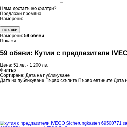
–
Няма достатъчно филтри?
Предложи промяна
Намерени:
-
покажи
Намерени:
59 обяви
Покажи
59 обяви:
Кутии с предпазители IVE
Цена:
51 лв. - 1 200 лв.
Филтър
Сортиране
:
Дата на публикуване
Дата на публикуване
Първо скъпите
Първо евтините
Дата 