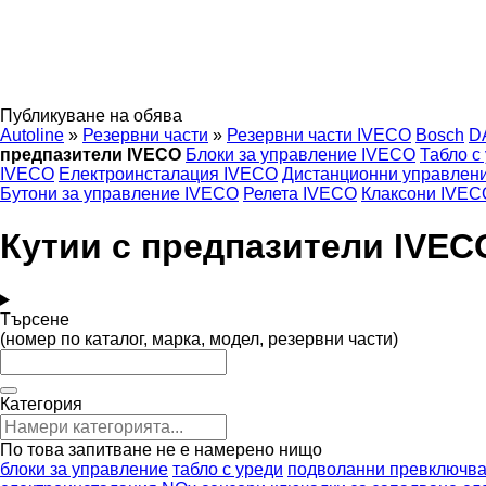
Публикуване на обява
Autoline
»
Резервни части
»
Резервни части IVECO
Bosch
D
предпазители IVECO
Блоки за управление IVECO
Табло с
IVECO
Електроинсталация IVECO
Дистанционни управлени
Бутони за управление IVECO
Релета IVECO
Клаксони IVEC
Кутии с предпазители IVEC
Търсене
(номер по каталог, марка, модел, резервни части)
Категория
По това запитване не е намерено нищо
блоки за управление
табло с уреди
подволанни превключва