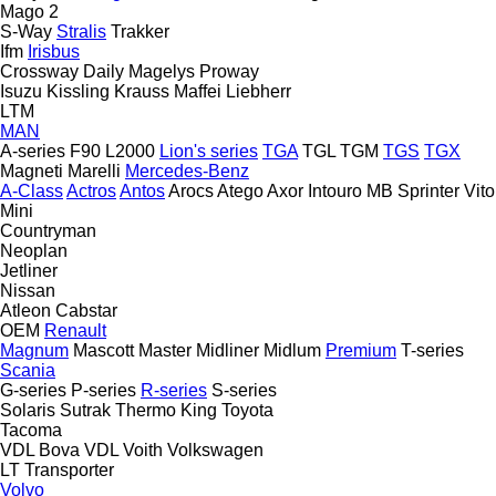
Mago 2
S-Way
Stralis
Trakker
Ifm
Irisbus
Crossway
Daily
Magelys
Proway
Isuzu
Kissling
Krauss Maffei
Liebherr
LTM
MAN
A-series
F90
L2000
Lion's series
TGA
TGL
TGM
TGS
TGX
Magneti Marelli
Mercedes-Benz
A-Class
Actros
Antos
Arocs
Atego
Axor
Intouro
MB
Sprinter
Vito
Mini
Countryman
Neoplan
Jetliner
Nissan
Atleon
Cabstar
OEM
Renault
Magnum
Mascott
Master
Midliner
Midlum
Premium
T-series
Scania
G-series
P-series
R-series
S-series
Solaris
Sutrak
Thermo King
Toyota
Tacoma
VDL Bova
VDL
Voith
Volkswagen
LT
Transporter
Volvo