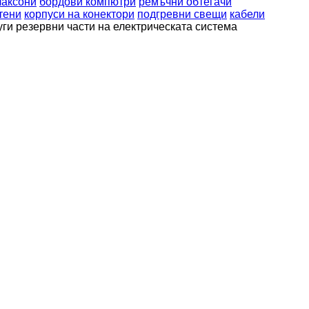
лаксони
бордови компютри
ремъчни обтегачи
тени
корпуси на конектори
подгревни свещи
кабели
уги резервни части на електрическата система