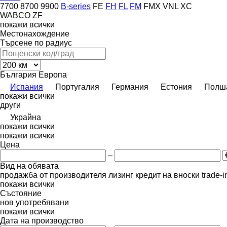
7700
8700
9900
B-series
FE
FH
FL
FM
FMX
VNL
XC
WABCO
ZF
покажи всички
Местонахождение
Търсене по радиус
България
Европа
Испания
Португалия
Германия
Естония
Полш
покажи всички
други
Украйна
покажи всички
покажи всички
Цена
–
Вид на обявата
продажба
от производителя
лизинг
кредит
на вноски
trade-
покажи всички
Състояние
нов
употребявани
покажи всички
Дата на производство