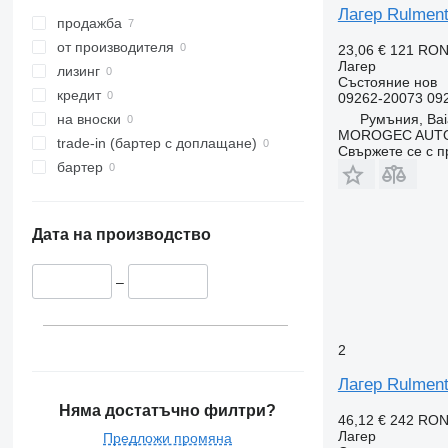
Лагер Rulment
продажба
от производителя
23,06 €
121 RO
Лагер
лизинг
Състояние
нов
кредит
09262-20073 09
Румъния, Bai
на вноски
MOROGEC AUT
trade-in (бартер с доплащане)
Свържете се с 
бартер
Дата на производство
–
2
Лагер Rulment
Няма достатъчно филтри?
46,12 €
242 RO
Лагер
Предложи промяна