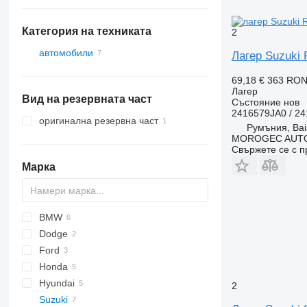
Категория на техниката
2
автомобили
Лагер Suzuki
69,18 €
363 RO
Лагер
Вид на резервната част
Състояние
нов
2416579JA0 / 2
оригинална резервна част
Румъния, Bai
MOROGEC AUT
Свържете се с 
Марка
BMW
Dodge
Logan
Ford
Ram
Honda
Explorer
Hyundai
Ranger
CR-V
2
Suzuki
Transit
Santa Fe
6
Outlander
Qashqai
508