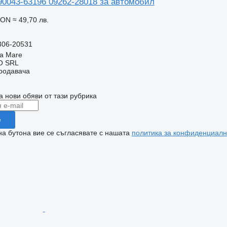
90043-63196 09262-28018 за автомобил
RON
≈ 49,70 лв.
306-20531
a Mare
O SRL
продавача
а нови обяви от тази рубрика
е
на бутона вие се съгласявате с нашата
политика за конфиденциалн