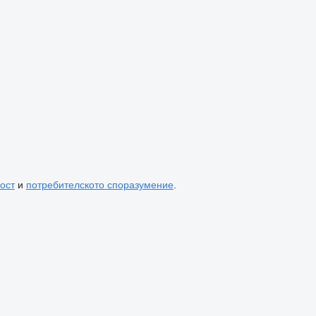
ост
и
потребителското споразумение
.