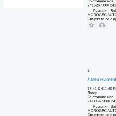
Състояние
нов
2415267J00/ 24
Румъния, Bai
MOROGEC AUT
Свържете се с 
2
Лагер Rulment
78,41 €
411,40 
Лагер
Състояние
нов
24114-67J00/ 2
Румъния, Bai
MOROGEC AUT
Свържете се с 