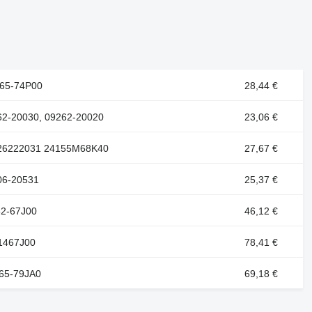
165-74P00
28,44 €
62-20030, 09262-20020
23,06 €
0926222031 24155M68K40
27,67 €
06-20531
25,37 €
52-67J00
46,12 €
11467J00
78,41 €
165-79JA0
69,18 €