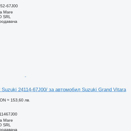
152-67J00
a Mare
O SRL
продавача
 Suzuki 24114-67J00/ за автомобил Suzuki Grand Vitara
RON
≈ 153,60 лв.
411467J00
a Mare
O SRL
продавача