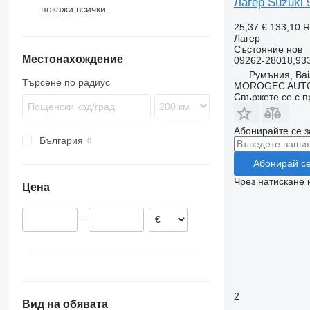
Лагер Suzuki 
покажи всички
Tucson
Grand Vitara
Amarok
XC
ix
Ignis
25,37 €
133,10 
Лагер
Vitara
Състояние
нов
Местонахождение
09262-28018,93
Румъния, Bai
Търсене по радиус
MOROGEC AUT
Свържете се с 
Абонирайте се з
България
Абонирай с
Чрез натискане 
Цена
–
2
Вид на обявата