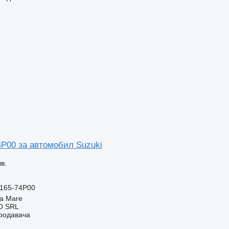
4P00 за автомобил Suzuki
в.
4165-74P00
a Mare
O SRL
продавача