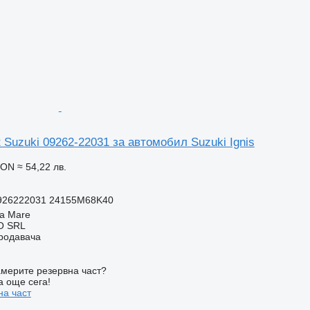
 Suzuki 09262-22031 за автомобил Suzuki Ignis
RON
≈ 54,22 лв.
0926222031 24155M68K40
a Mare
O SRL
продавача
мерите резервна част?
а още сега!
на част