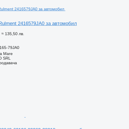
 Rulment 2416579JA0 за автомобил
N
≈ 135,50 лв.
4165-79JA0
a Mare
O SRL
продавача