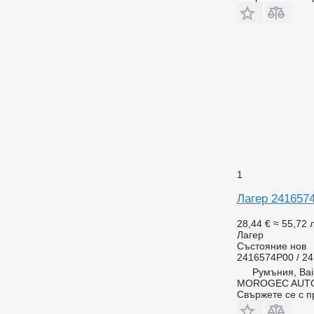
1
Лагер 241657
28,44 €
≈ 55,72 л
Лагер
Състояние
нов
2416574P00 / 2
Румъния, Bai
MOROGEC AUT
Свържете се с 