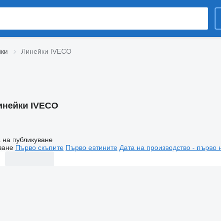
йки
Линейки IVECO
инейки IVECO
 на публикуване
ване
Първо скъпите
Първо евтините
Дата на производство - първо 