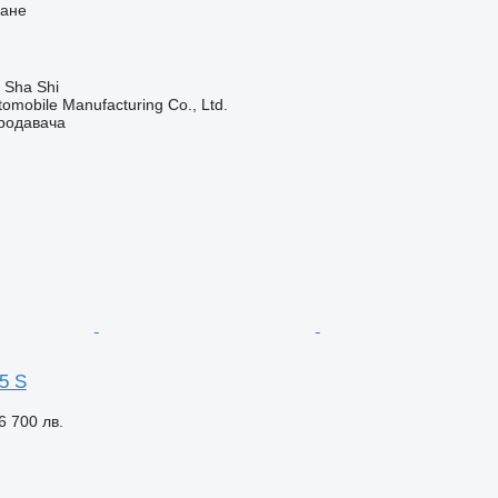
ване
 Sha Shi
omobile Manufacturing Co., Ltd.
продавача
5 S
6 700 лв.