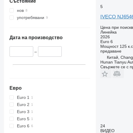
Състояние
5
нов
IVECO NJ654
употребявани
Цена при поиск
Линейка
2026
Дата на производство
Euro 6
Мощност
125 к.с
предаване
–
Китай, Chang
Hunan Tianyu Aut
Свържете се с 
Евро
Euro 1
Euro 2
Euro 3
Euro 5
Euro 6
24
ВИДЕО