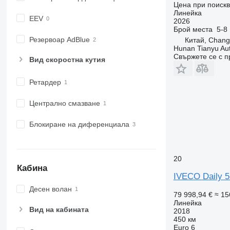
Цена при поиск
Линейка
EEV
2026
Брой места
5-8
Резервоар AdBlue
Китай, Chang
Hunan Tianyu Aut
Свържете се с 
Вид скоростна кутия
Ретардер
Централно смазване
Блокиране на диференциала
20
Кабина
IVECO Daily 5
Десен волан
79 998,94 €
≈ 15
Линейка
Вид на кабината
2018
450 км
Euro 6