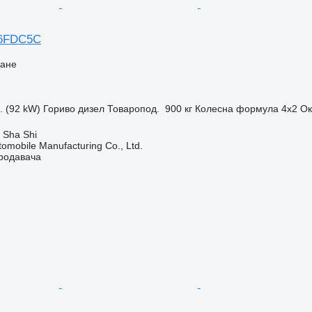
6FDC5C
ване
. (92 kW)
Гориво
дизел
Товаропод.
900 кг
Колесна формула
4x2
Ок
 Sha Shi
omobile Manufacturing Co., Ltd.
продавача