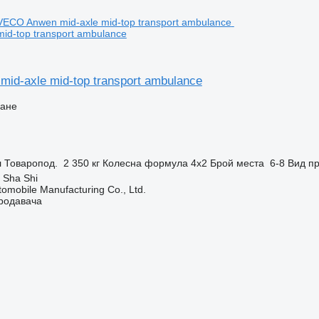
id-top transport ambulance
id-axle mid-top transport ambulance
ване
л
Товаропод.
2 350 кг
Колесна формула
4x2
Брой места
6-8
Вид п
 Sha Shi
omobile Manufacturing Co., Ltd.
продавача