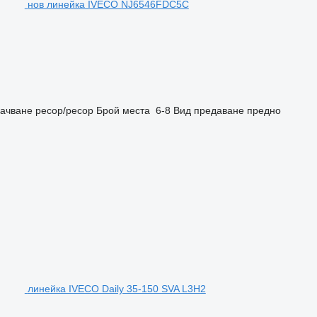
нов линейка IVECO NJ6546FDC5C
ачване
ресор/ресор
Брой места
6-8
Вид предаване
предно
линейка IVECO Daily 35-150 SVA L3H2