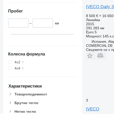
IVECO Daily 
Пробег
8 500 €
≈ 16 650
Линейка
–
км
2015
291 283 км
Euro 5
Мощност
145 к.
Испания, Ala
COMERCIAL DE 
Свържете се с 
Колесна формула
4x2
4x4
Характеристики
Товароподемност
3
Брутно тегло
IVECO
Нетно тегло