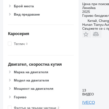
Цена при поиск
Брой места
Линейка
2025
Вид предаване
Гориво
биодизе
Китай, Chang
Hunan Tianyu Aut
Свържете се с 
Каросерия
Теглич
Двигател, скоростна кутия
Марка на двигателя
Модел на двигателя
Мощност на двигателя
13
ВИДЕО
Гориво
IVECO
Филтър за твърди частици