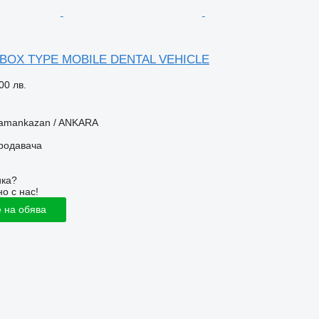
 BOX TYPE MOBILE DENTAL VEHICLE
00 лв.
ramankazan / ANKARA
продавача
ика?
о с нас!
 на обява