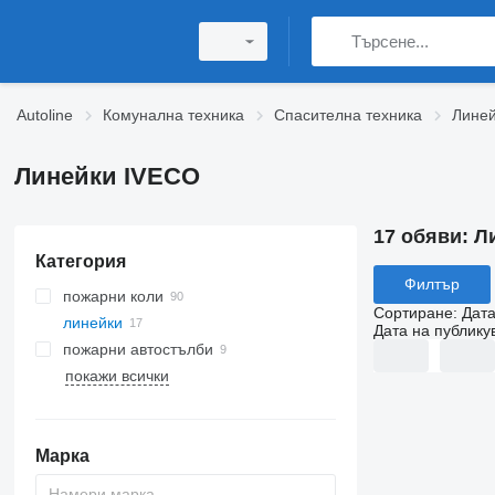
Autoline
Комунална техника
Спасителна техника
Лине
Линейки IVECO
17 обяви:
Л
Категория
Филтър
пожарни коли
Сортиране
:
Дата
линейки
Дата на публику
пожарни автостълби
покажи всички
Марка