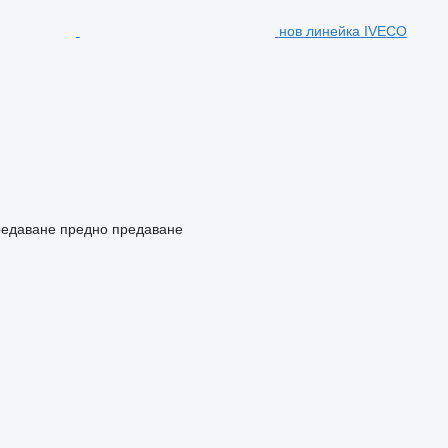
нов линейка IVECO
редаване
предно предаване