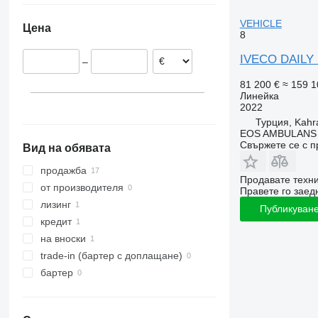
Италия
Турция
VEHICLE
Цена
8
IVECO DAILY
–
81 200 €
≈ 159 1
Линейка
2022
Турция, Kah
EOS AMBULANS
Свържете се с 
Вид на обявата
продажба
Продавате техн
от производителя
Правете го заедн
лизинг
Публикуване
кредит
на вноски
trade-in (бартер с доплащане)
бартер