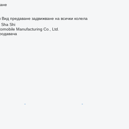
ване
л
Вид предаване
задвижване на всички колела
 Sha Shi
omobile Manufacturing Co., Ltd.
продавача