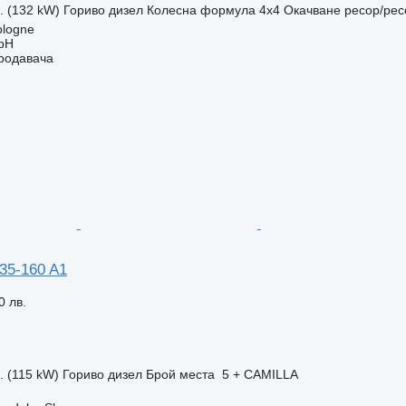
с. (132 kW)
Гориво
дизел
Колесна формула
4x4
Окачване
ресор/рес
ologne
bH
продавача
35-160 A1
0 лв.
с. (115 kW)
Гориво
дизел
Брой места
5 + CAMILLA