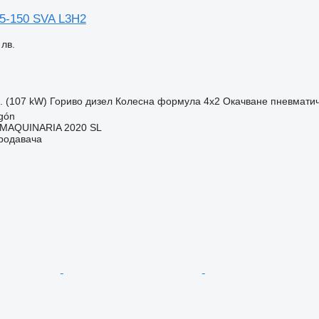
35-150 SVA L3H2
 лв.
с. (107 kW)
Гориво
дизел
Колесна формула
4x2
Окачване
пневмати
gón
MAQUINARIA 2020 SL
продавача