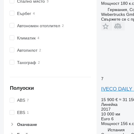
Спално място
Мощност
180 к.
Германия, C
Еърбег
Webertrucks Gm
Свържете се с 
Автономен отоплител
Климатик
Автопилот
Тахограф
7
Полуоски
IVECO DAILY 
15 900 €
≈ 31 15
ABS
Линейка
2017
EBS
10 000 км
Euro 6
Мощност
156 к.
Окачване
Испания