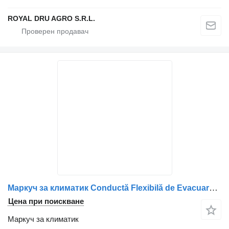
ROYAL DRU AGRO S.R.L.
Маркуч за климатик Conductă Flexibilă de Evacuare за камион Scania 1428892/1364355/1364290
Цена при поискване
Маркуч за климатик