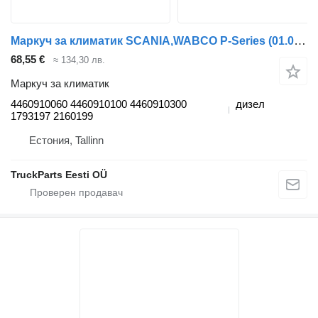
Маркуч за климатик SCANIA,WABCO P-Series (01.04-12.17) 4460910060 за влекач Scania P,G,R,T-series (2004-2017)
68,55 €
≈ 134,30 лв.
Маркуч за климатик
4460910060 4460910100 4460910300
дизел
1793197 2160199
Естония, Tallinn
TruckParts Eesti OÜ