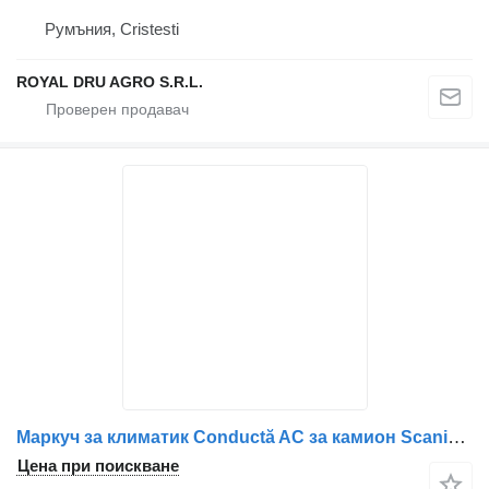
Румъния, Cristesti
ROYAL DRU AGRO S.R.L.
Маркуч за климатик Conductă AC за камион Scania 1872372/1772727/1772728 – 11
Цена при поискване