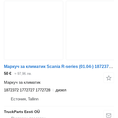
Маркуч за климатик Scania R-series (01.04-) 1872372 за влекач Scania P,G,R,T-series (2004-2017)
50 €
≈ 97,96 лв.
Маркуч за климатик
1872372 1772727 1772728
дизел
Естония, Tallinn
TruckParts Eesti OÜ