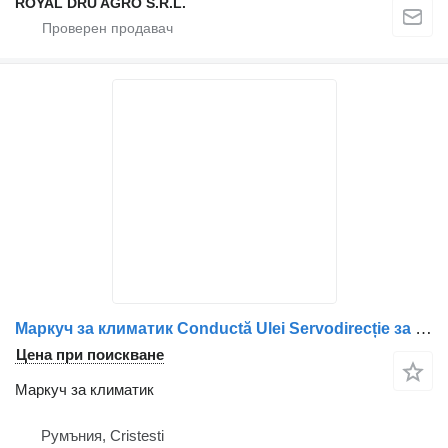
ROYAL DRU AGRO S.R.L.
Маркуч за климатик Conductă Ulei Servodirecție за камион Scania 1790990/2130330
Цена при поискване
Маркуч за климатик
Румъния, Cristesti