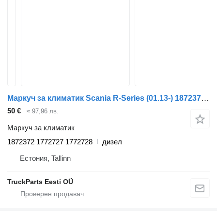
Маркуч за климатик Scania R-Series (01.13-) 1872372 за влекач Scania P,G,R,T-series (2004-2017)
50 €
≈ 97,96 лв.
Маркуч за климатик
1872372 1772727 1772728
дизел
Естония, Tallinn
TruckParts Eesti OÜ