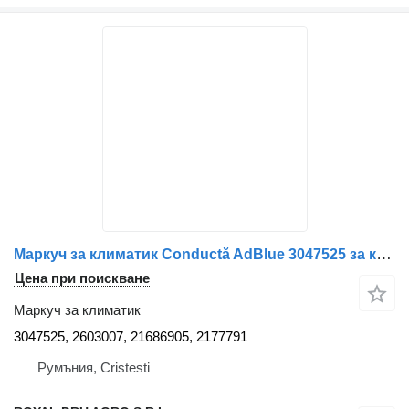
Маркуч за климатик Conductă AdBlue 3047525 за камион Scania 3047525/2603007/21686905/2177791
Цена при поискване
Маркуч за климатик
3047525, 2603007, 21686905, 2177791
Румъния, Cristesti