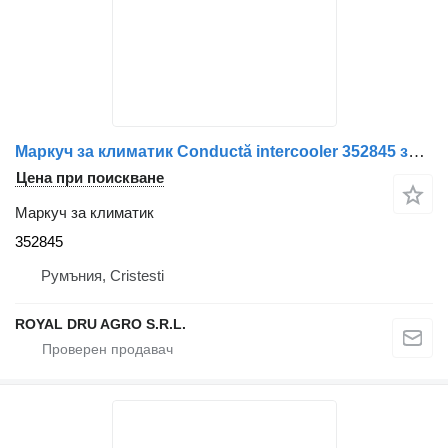
Маркуч за климатик Conductă intercooler 352845 за камион Scania cot 90 grade, metalică, second-hand
Цена при поискване
Маркуч за климатик
352845
Румъния, Cristesti
ROYAL DRU AGRO S.R.L.