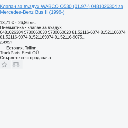
Клапан за въздух WABCO O530 (01.97-) 0481026304 за
Mercedes-Benz Bus II (1996-)
13,71 €
≈ 26,86 лв.
Пневматика - клапан за въздух
0481026304 9730060030 9730060020 81.52116-6074 81521166074
81.52116-9074 81521169074 81.52116-9075...
дизел
Естония, Tallinn
TruckParts Eesti OÜ
Свържете се с продавача