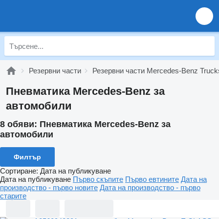
Резервни части
Резервни части Mercedes-Benz Truck
Пневматика Mercedes-Benz за
автомобили
8 обяви:
Пневматика Mercedes-Benz за
автомобили
Филтър
Сортиране
:
Дата на публикуване
Дата на публикуване
Първо скъпите
Първо евтините
Дата на
производство - първо новите
Дата на производство - първо
старите