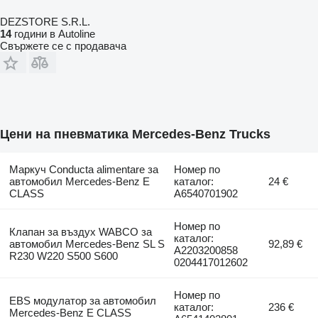
DEZSTORE S.R.L.
14
години в Autoline
Свържете се с продавача
Цени на пневматика Mercedes-Benz Trucks
Маркуч Conducta alimentare за
Номер по
автомобил Mercedes-Benz E
каталог:
24 €
CLASS
A6540701902
Номер по
Клапан за въздух WABCO за
каталог:
автомобил Mercedes-Benz SL S
92,89 €
A2203200858
R230 W220 S500 S600
0204417012602
Номер по
EBS модулатор за автомобил
каталог:
236 €
Mercedes-Benz E CLASS