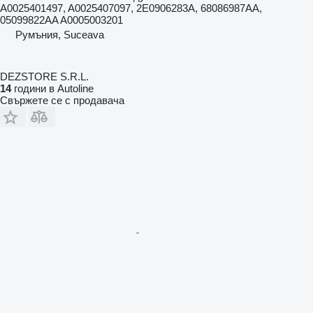
A0025401497, A0025407097, 2E0906283A, 68086987AA,
05099822AA A0005003201
Румъния, Suceava
DEZSTORE S.R.L.
14
години в Autoline
Свържете се с продавача