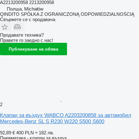
A2213200958 2213200958
Полша, Michałów
QINDITO SPÓŁKA Z OGRANICZONĄ ODPOWIEDZIALNOŚCIĄ
Свържете се с продавача
Продавате техника?
Правете го заедно с нас!
Публикуване на обява
2
Клапан за въздух WABCO A2203200858 за автомобил
Mercedes-Benz SL S R230 W220 S500 S600
92,89 €
400 PLN
≈ 182 лв.
Пневматика - клапан за въздух