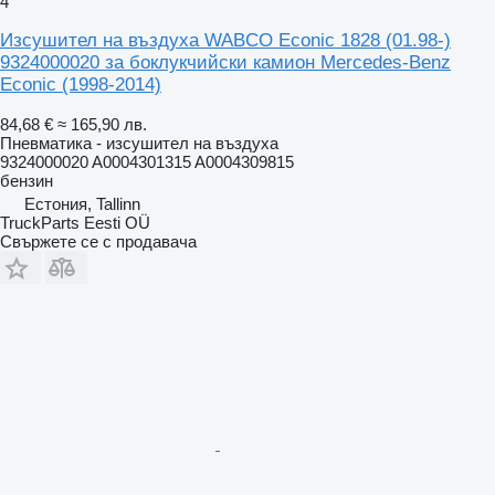
4
Изсушител на въздуха WABCO Econic 1828 (01.98-)
9324000020 за боклукчийски камион Mercedes-Benz
Econic (1998-2014)
84,68 €
≈ 165,90 лв.
Пневматика - изсушител на въздуха
9324000020 A0004301315 A0004309815
бензин
Естония, Tallinn
TruckParts Eesti OÜ
Свържете се с продавача