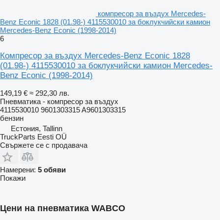
компресор за въздух Mercedes-
Benz Econic 1828 (01.98-) 4115530010 за боклукчийски камион
Mercedes-Benz Econic (1998-2014)
6
Компресор за въздух Mercedes-Benz Econic 1828
(01.98-) 4115530010 за боклукчийски камион Mercedes-
Benz Econic (1998-2014)
149,19 €
≈ 292,30 лв.
Пневматика - компресор за въздух
4115530010 9601303315 A9601303315
бензин
Естония, Tallinn
TruckParts Eesti OÜ
Свържете се с продавача
Намерени:
5 обяви
Покажи
Цени на пневматика WABCO