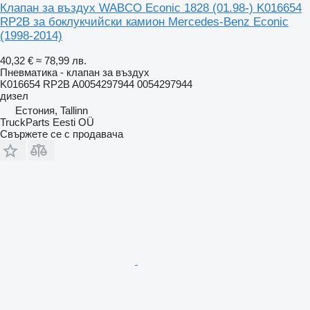
Клапан за въздух WABCO Econic 1828 (01.98-) K016654
RP2B за боклукчийски камион Mercedes-Benz Econic
(1998-2014)
40,32 €
≈ 78,99 лв.
Пневматика - клапан за въздух
K016654 RP2B A0054297944 0054297944
дизел
Естония, Tallinn
TruckParts Eesti OÜ
Свържете се с продавача