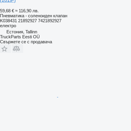
(2019-)
59,68 €
≈ 116,90 лв.
Пневматика - соленоиден клапан
K038431 21892927 7421892927
електро
Естония, Tallinn
TruckParts Eesti OÜ
Свържете се с продавача