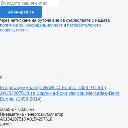
Абонирай се
Чрез натискане на бутона вие се съгласявате с нашата
политика за конфиденциалност
и
потребителското
споразумение
.
2
Енергоакумулатор WABCO Econic 1828 (01.98-)
A0154207518 за боклукчийски камион Mercedes-Benz
Econic (1998-2014)
30,65 €
≈ 60,05 лв.
Пневматика - енергоакумулатор
A0154207518 A0154207618
дизел