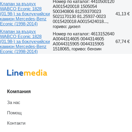
Номер по каталог: 4410500120
Клапан за въздух
A0015420018 1505054
WABCO Econic 1828
500340806 81259370023
(01.98-) за боклукчийски
41,13 €
5021170130 81.25937-0023
камион Mercedes-Benz
0015420018 A0015424018...,
Econic (1998-2014)
гориво: дизел
Клапан за въздух
Номер по каталог: 4613152640
WABCO Econic 1828
A0044314605 0044314605
(01.98-) за боклукчийски
67,74 €
A0044315905 0044315905
камион Mercedes-Benz
1518065, гориво: бензин
Econic (1998-2014)
Компания
За нас
Помощ
Контакти