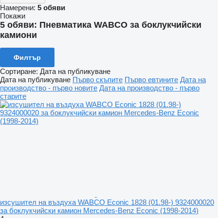
Намерени:
5 обяви
Покажи
5 обяви:
Пневматика WABCO за боклукчийски
камиони
Филтър
Сортиране
:
Дата на публикуване
Дата на публикуване
Първо скъпите
Първо евтините
Дата на
производство - първо новите
Дата на производство - първо
старите
изсушител на въздуха WABCO Econic 1828 (01.98-) 9324000020
за боклукчийски камион Mercedes-Benz Econic (1998-2014)