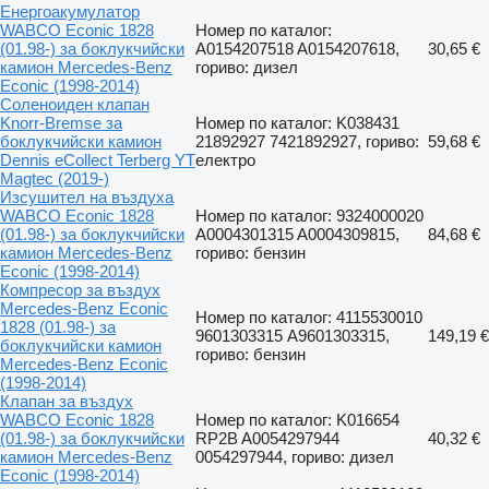
Енергоакумулатор
WABCO Econic 1828
Номер по каталог:
(01.98-) за боклукчийски
A0154207518 A0154207618,
30,65 €
камион Mercedes-Benz
гориво: дизел
Econic (1998-2014)
Соленоиден клапан
Knorr-Bremse за
Номер по каталог: K038431
боклукчийски камион
21892927 7421892927, гориво:
59,68 €
Dennis eCollect Terberg YT
електро
Magtec (2019-)
Изсушител на въздуха
WABCO Econic 1828
Номер по каталог: 9324000020
(01.98-) за боклукчийски
A0004301315 A0004309815,
84,68 €
камион Mercedes-Benz
гориво: бензин
Econic (1998-2014)
Компресор за въздух
Mercedes-Benz Econic
Номер по каталог: 4115530010
1828 (01.98-) за
9601303315 A9601303315,
149,19 €
боклукчийски камион
гориво: бензин
Mercedes-Benz Econic
(1998-2014)
Клапан за въздух
WABCO Econic 1828
Номер по каталог: K016654
(01.98-) за боклукчийски
RP2B A0054297944
40,32 €
камион Mercedes-Benz
0054297944, гориво: дизел
Econic (1998-2014)