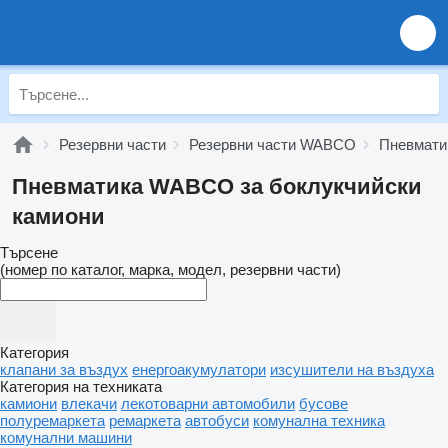
Резервни части
Резервни части WABCO
Пневмат
Пневматика WABCO за боклукчийски
камиони
Търсене
(номер по каталог, марка, модел, резервни части)
Категория
клапани за въздух
енергоакумулатори
изсушители на въздуха
Категория на техниката
камиони
влекачи
лекотоварни автомобили
бусове
полуремаркета
ремаркета
автобуси
комунална техника
комунални машини