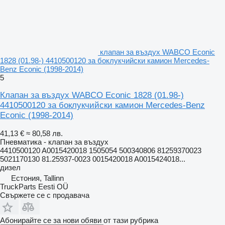
клапан за въздух WABCO Econic
1828 (01.98-) 4410500120 за боклукчийски камион Mercedes-
Benz Econic (1998-2014)
5
Клапан за въздух WABCO Econic 1828 (01.98-)
4410500120 за боклукчийски камион Mercedes-Benz
Econic (1998-2014)
41,13 €
≈ 80,58 лв.
Пневматика - клапан за въздух
4410500120 A0015420018 1505054 500340806 81259370023
5021170130 81.25937-0023 0015420018 A0015424018...
дизел
Естония, Tallinn
TruckParts Eesti OÜ
Свържете се с продавача
Абонирайте се за нови обяви от тази рубрика